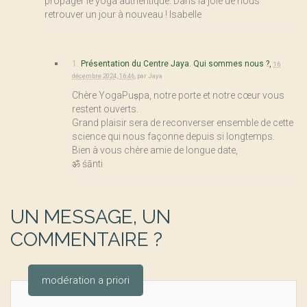
propager le yoga authentique. Dans la joie de nous
retrouver un jour à nouveau ! Isabelle
1.
Présentation du Centre Jaya. Qui sommes nous ?,
16
décembre 2024, 16:46
,
par
Jaya
Chère YogaPuṣpa, notre porte et notre cœur vous
restent ouverts.
Grand plaisir sera de reconverser ensemble de cette
science qui nous façonne depuis si longtemps.
Bien à vous chère amie de longue date,
ॐ śānti
UN MESSAGE, UN
COMMENTAIRE ?
modération a priori