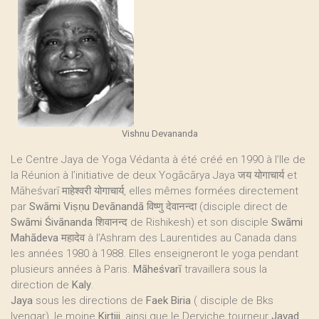
Vishnu Devananda
Le Centre Jaya de Yoga Védanta à été créé en 1990 à l’Ile de
la Réunion à l’initiative de deux Yogācārya Jaya जय योगाचार्य et
Māheśvarī माहेश्वरी योगाचार्य, elles mêmes formées directement
par
Swāmi Viṣṇu Devānandā विष्णु देवानन्दा
(disciple direct de
Swāmi Śivānanda शिवानन्द
de Rishikesh) et son disciple
Swāmi
Mahādeva महादेव
à l’Ashram des Laurentides au Canada dans
les années 1980 à 1988. Elles enseigneront le yoga pendant
plusieurs années à Paris.
Māheśvarī
travaillera sous la
direction de
Kaly
.
Jaya
sous les directions de
Faek Biria
( disciple de Bks
Iyengar), le moine
Kirtiji
, ainsi que le Derviche tourneur
Javad
.