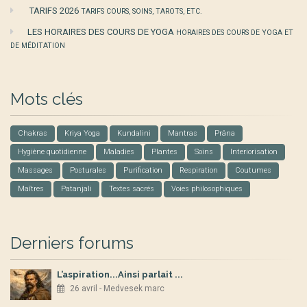
TARIFS 2026
TARIFS COURS, SOINS, TAROTS, ETC.
LES HORAIRES DES COURS DE YOGA
HORAIRES DES COURS DE YOGA ET
DE MÉDITATION
Mots clés
Chakras
Kriya Yoga
Kundalini
Mantras
Prâna
Hygiène quotidienne
Maladies
Plantes
Soins
Interiorisation
Massages
Posturales
Purification
Respiration
Coutumes
Maîtres
Patanjali
Textes sacrés
Voies philosophiques
Derniers forums
L’aspiration...Ainsi parlait ...
26 avril - Medvesek marc