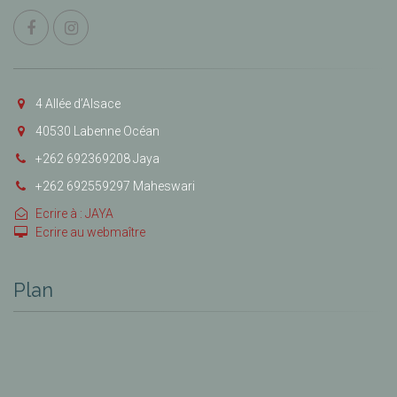
4 Allée d’Alsace
40530 Labenne Océan
+262 692369208 Jaya
+262 692559297 Maheswari
Ecrire à : JAYA
Ecrire au webmaître
Plan