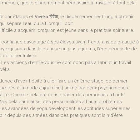
us-mêmes, que le discernement nécessaire à travailler à tout cela
ède par étapes et
Vivēka
विवेक, le discernement est long à obtenir.
ui sépare l’eau du lait lorsqu’il boit.
fficile à acquérir lorsqu’on est jeune dans la pratique spirituelle.
ire confiance davantage à ses élèves ayant trente ans de pratique à
oyez jeunes dans la pratique ou plus aguerris, l’égo nécessite de
t de le neutraliser.
. Les anciens d’entre-vous ne sont donc pas à l’abri d’un travail
ivēka.
ence d’avoir hésité à aller faire un énième stage, ce dernier
ique très à la mode aujourd’hui) animé par deux psychologues
nalité. Comme cela est censé parler des personnes à hauts
e. Mais cela parle aussi des personnalités à hauts problèmes.
iques avancées de yoga développent les aptitudes supérieures
ablir depuis des années dans ces pratiques sont loin d’être