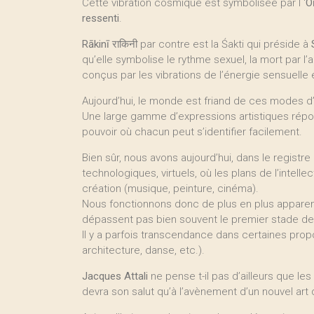
Cette vibration cosmique est symbolisée par l ‘
O
ressenti
.
Rākinī
राकिनी par contre est la Śakti qui préside à
qu’elle symbolise le rythme sexuel, la mort par 
conçus par les vibrations de l’énergie sensuelle 
Aujourd’hui, le monde est friand de ces modes
Une large gamme d’expressions artistiques répond
pouvoir où chacun peut s’identifier facilement.
Bien sûr, nous avons aujourd’hui, dans le registr
technologiques, virtuels, où les plans de l’intell
création (musique, peinture, cinéma).
Nous fonctionnons donc de plus en plus apparemm
dépassent pas bien souvent le premier stade de 
Il y a parfois transcendance dans certaines propos
architecture, danse, etc.).
Jacques Attali
ne pense t-il pas d’ailleurs que l
devra son salut qu’à l’avènement d’un nouvel art 