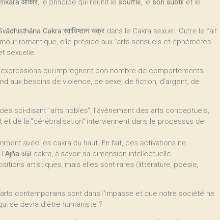
ṃkāra
ओंकार, le principe qui réunit le
souffle
, le
son subtil
et le
Svādhiṣṭhāna Cakra
स्वाधिष्ठान चक्र dans le Cakra sexuel. Outre le fait
l’amour romantique, elle préside aux "arts sensuels et éphémères"
et sexuelle.
 d’expressions qui imprègnent bon nombre de comportements.
 aux besoins de violence, de sexe, de fiction, d’argent, de
e des soi-disant "arts nobles", l’avènement des arts conceptuels,
ect et de la "cérébralisation" interviennent dans le processus de
ent avec les cakra du haut. En fait, ces activations ne
l’
Ajña
अज्ञ cakra, à savoir sa dimension intellectuelle.
itions artistiques, mais elles sont rares (littérature, poésie,
es arts contemporains sont dans l’impasse et que notre société ne
qui se devra d’être humaniste ?