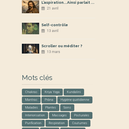
L’aspiration...Ainsi parlait ...
21 avril
Self-contrôle
13 avril
Scroller ou méditer ?
13 mars
Mots clés
Chakras
Kriya Yoga
Kundalini
Mantras
Prâna
Hygiène quotidienne
Maladies
Plantes
Soins
Interiorisation
Massages
Posturales
Purification
Respiration
Coutumes