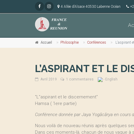
4 Allée d’Alsace 40530 Labenne Océan
+2
Ac
Accueil
Philosophie
Conférences
L’aspirant e
L’ASPIRANT ET LE 
Avril 2019
1 commentaires
- English
"L’’aspirant et le discernement"
Hamsa ( 1ere partie)
Conférence donnée par Jaya Yogācārya en cours de
Nous voilà de nouveau réunis après quelques se
Dans ces moments-là, chacun de nous vaque à s