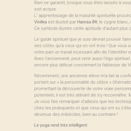
Rien ne garantit, lorsque vous êtes laissés à vo
soit acquis.
L’ apprentissage de la maturité spirituelle proc
Vivēka
est illustré par
Haṃsa
हंस, le cygne blanc, q
Ce symbole illustre cette aptitude d’autant plus di
Le guide spirituel que je suis devrait pouvoir fa
ses côtés qu’à ceux qui en ont trois ! Que vous s
votre part un travail incessant afin de l’identifier e
Avec l’ancienneté, peut venir aussi l’égo spirituel
encore plus délicat concernant la faiblesse de V
Récemment, une ancienne élève m’a fait la confid
portant sur « la personnalité du zèbre » (thémat
promettant la découverte de votre vraie person
potentiels, il est très attirant de s’y reconnaîtr
Je vous fais remarquer d’ailleurs que les techn
chez les pratiquants et que ceux qui ont su s’ét
devenus des imbéciles, bien au contraire !
Le yoga rend très intelligent.