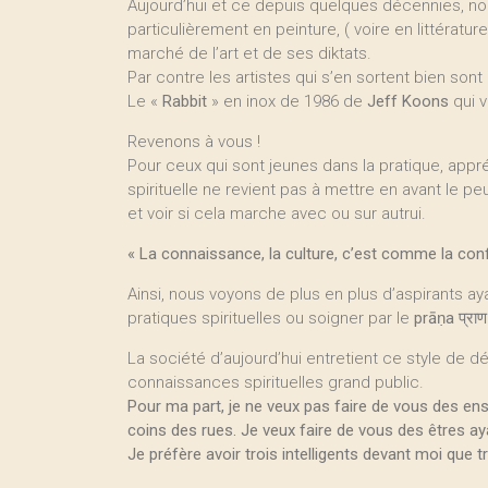
Aujourd’hui et ce depuis quelques décennies, no
particulièrement en peinture, ( voire en littérat
marché de l’art et de ses diktats.
Par contre les artistes qui s’en sortent bien sont
Le «
Rabbit
» en inox de 1986 de
Jeff Koons
qui v
Revenons à vous !
Pour ceux qui sont jeunes dans la pratique, appr
spirituelle ne revient pas à mettre en avant le p
et voir si cela marche avec ou sur autrui.
« La connaissance, la culture, c’est comme la confi
Ainsi, nous voyons de plus en plus d’aspirants a
pratiques spirituelles ou soigner par le
prāṇa
प्राण
La société d’aujourd’hui entretient ce style de
connaissances spirituelles grand public.
Pour ma part, je ne veux pas faire de vous des e
coins des rues. Je veux faire de vous des êtres ay
Je préfère avoir trois intelligents devant moi que tr