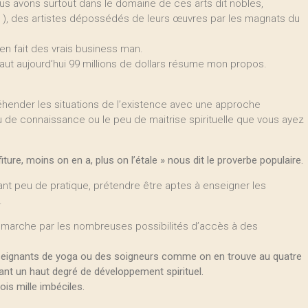
us avons surtout dans le domaine de ces arts dit nobles,
ure ), des artistes dépossédés de leurs œuvres par les magnats du
 en fait des vrais business man.
aut aujourd’hui 99 millions de dollars résume mon propos.
éhender les situations de l’existence avec une approche
eu de connaissance ou le peu de maitrise spirituelle que vous ayez
ture, moins on en a, plus on l’étale » nous dit le proverbe populaire.
yant peu de pratique, prétendre être aptes à enseigner les
.
 démarche par les nombreuses possibilités d’accès à des
nseignants de yoga ou des soigneurs comme on en trouve au quatre
ant un haut degré de développement spirituel.
ois mille imbéciles.