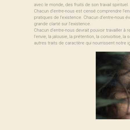
avec le monde, des fruits de son travail spirituel.
Chacun d’entre-nous est censé comprendre l’ens
pratiques de l’existence. Chacun d’entre-nous é
grande clarté sur l’existence.
Chacun d’entre-nous devrait pouvoir travailler à rel
l’envie, la jalousie, la prétention, la convoitise, 
autres traits de caractère qui nourrissent notre