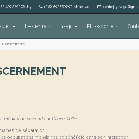
62 692369208 Jaya
+262 692559297 Maheswari
centrejayayoga@gmai
cueil
Le centre
Yoga
Philosophie
Sant
t le discernement
DISCERNEMENT
 méditation du vendredi 19 avril 2019
maines de séparation.
es occupations mondaines et bénéficie dans son interaction