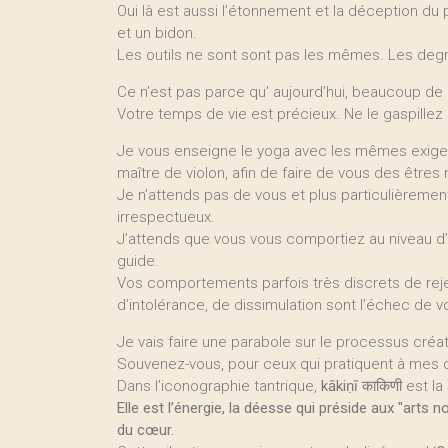
Oui là est aussi l’étonnement et la déception du
et un bidon.
Les outils ne sont sont pas les mêmes. Les degr
Ce n’est pas parce qu’ aujourd’hui, beaucoup de
Votre temps de vie est précieux. Ne le gaspillez
Je vous enseigne le yoga avec les mêmes exige
maître de violon, afin de faire de vous des êtres 
Je n’attends pas de vous et plus particulière
irrespectueux.
J’attends que vous vous comportiez au niveau d’
guide.
Vos comportements parfois très discrets de reje
d’intolérance, de dissimulation sont l’échec de v
Je vais faire une parabole sur le processus créateu
Souvenez-vous, pour ceux qui pratiquent à mes
Dans l’iconographie tantrique,
kākiṇī
काकिणी est la
Elle est l’énergie, la déesse qui préside aux "arts n
du cœur.