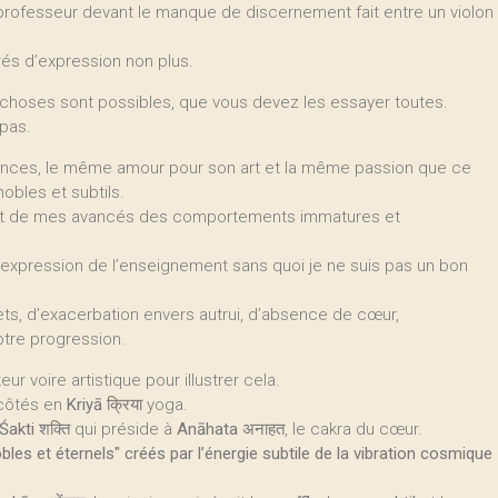
 professeur devant le manque de discernement fait entre un violon
és d’expression non plus.
 choses sont possibles, que vous devez les essayer toutes.
 pas.
nces, le même amour pour son art et la même passion que ce
nobles et subtils.
ment de mes avancés des comportements immatures et
expression de l’enseignement sans quoi je ne suis pas un bon
ts, d’exacerbation envers autrui, d’absence de cœur,
otre progression.
r voire artistique pour illustrer cela.
 côtés en
Kriyā
क्रिया yoga.
Śakti
शक्ति qui préside à
Anāhata
अनाहत, le cakra du cœur.
obles et éternels" créés par l’énergie subtile de la vibration cosmique