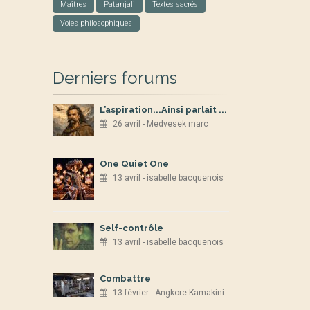
Maîtres
Patanjali
Textes sacrés
Voies philosophiques
Derniers forums
L’aspiration...Ainsi parlait ...
26 avril - Medvesek marc
One Quiet One
13 avril - isabelle bacquenois
Self-contrôle
13 avril - isabelle bacquenois
Combattre
13 février - Angkore Kamakini