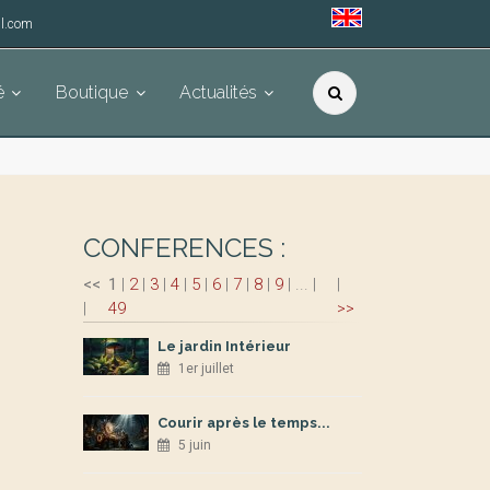
l.com
é
Boutique
Actualités
CONFERENCES :
<<
1
|
2
|
3
|
4
|
5
|
6
|
7
|
8
|
9
|
...
|
|
|
49
>>
Le jardin Intérieur
1er juillet
Courir après le temps...
5 juin