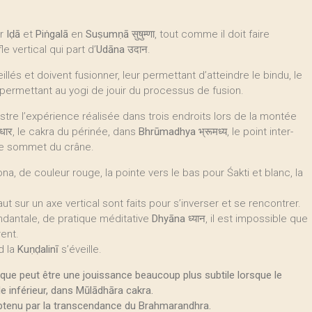
er
Iḍā
et
Piṅgalā
en
Suṣumṇā
सुषुम्णा, tout comme il doit faire
e vertical qui part d’
Udāna
उदान.
illés et doivent fusionner, leur permettant d’atteindre le bindu, le
it, permettant au yogi de jouir du processus de fusion.
ustre l’expérience réalisée dans trois endroits lors de la montée
ाधार, le cakra du périnée, dans
Bhrūmadhya
भ्रूमध्य, le point inter-
र, le sommet du crâne.
kona, de couleur rouge, la pointe vers le bas pour Śakti et blanc, la
 sur un axe vertical sont faits pour s’inverser et se rencontrer.
ndantale, de pratique méditative
Dhyāna
ध्यान, il est impossible que
rent.
d la
Kuṇḍalinī
s’éveille.
que peut être une jouissance beaucoup plus subtile lorsque le
le inférieur, dans Mūlādhāra cakra.
 obtenu par la transcendance du Brahmarandhra.