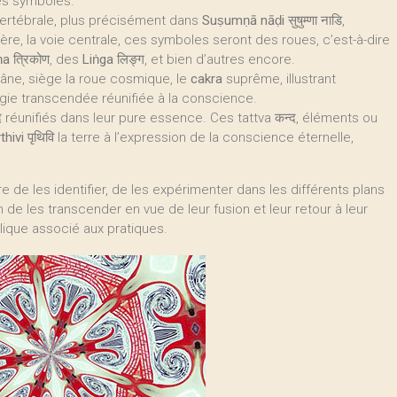
es symboles.
vertébrale, plus précisément dans
Suṣumṇā nāḍi
सुषुम्णा नाडि,
nière, la voie centrale, ces symboles seront des roues, c’est-à-dire
ṇa
त्रिकोण, des
Liṅga
लिङ्ग, et bien d’autres encore.
crâne, siège la roue cosmique, le
cakra
suprême, illustrant
rgie transcendée réunifiée à la conscience.
द réunifiés dans leur pure essence. Ces tattva कन्द, éléments ou
thivi
पृथिवि la terre à l’expression de la conscience éternelle,
re de les identifier, de les expérimenter dans les différents plans
de les transcender en vue de leur fusion et leur retour à leur
ique associé aux pratiques.