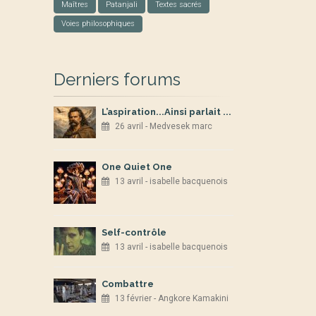
Maîtres
Patanjali
Textes sacrés
Voies philosophiques
Derniers forums
L’aspiration...Ainsi parlait ...
26 avril - Medvesek marc
One Quiet One
13 avril - isabelle bacquenois
Self-contrôle
13 avril - isabelle bacquenois
Combattre
13 février - Angkore Kamakini