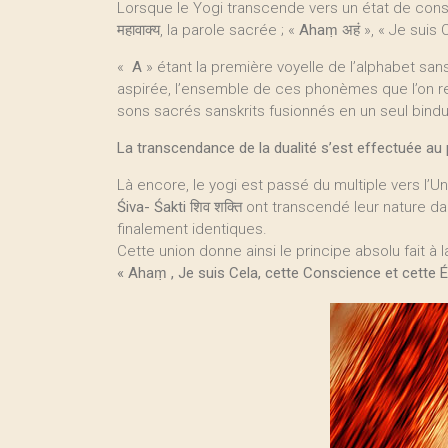
Lorsque le Yogi transcende vers un état de cons
महावाक्य, la parole sacrée ; «
Ahaṃ
अहं », « Je suis 
«
A
» étant la première voyelle de l’alphabet sans
aspirée, l’ensemble de ces phonèmes que l’on ret
sons sacrés sanskrits fusionnés en un seul bindu
La transcendance de la dualité s’est effectuée au pr
Là encore, le yogi est passé du multiple vers l’Un
Śiva- Śakti
शिव शक्ति ont transcendé leur nature da
finalement identiques.
Cette union donne ainsi le principe absolu fait à 
« Ahaṃ , Je suis Cela, cette Conscience et cette É