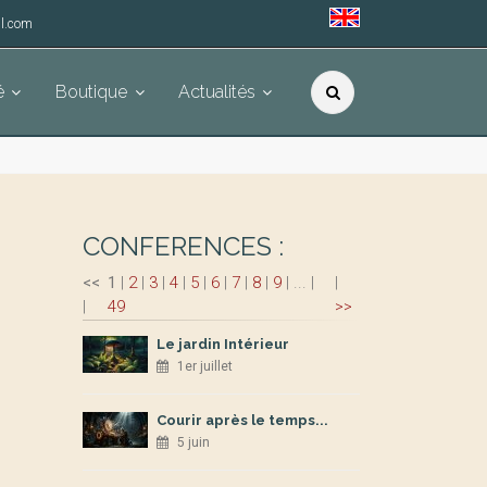
l.com
é
Boutique
Actualités
CONFERENCES :
<<
1
|
2
|
3
|
4
|
5
|
6
|
7
|
8
|
9
|
...
|
|
|
49
>>
Le jardin Intérieur
1er juillet
Courir après le temps...
5 juin