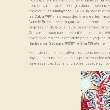
Nos expériences vont donc être illustrées par d
Lors de la montée de l’énergie dans la colonne 
appelée aussi
Madhyanāḍī
मध्यनाडी, la moelle épi
les
Cakra
चक्र, mais aussi des triangles, les
Triko
Dans le
Brahmarandhra
ब्रह्मरन्ध्र, le sommet du 
l’expression de la plus haute des énergies, l’éne
Cette roue cosmique contient tous les
tattva
कन्
niveaux de réalités, s’étendent pour le yogi, de
Pṛ
illustrée par
Sadāśiva
सदाशिव, le
Śiva
शिव éternel.
Avant de réunifier les tattva, il est donc nécessai
physiques et mentaux des six premiers cakra afin 
pure essence, d’où le long apprentissage symbol