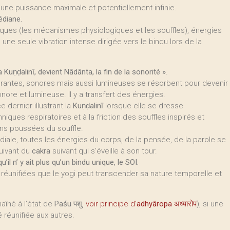
 d’une puissance maximale et potentiellement infinie.
édiane.
ques (les mécanismes physiologiques et les souffles), énergies
ne seule vibration intense dirigée vers le bindu lors de la
a Kuṇḍalinī, devient Nādānta, la fin de la sonorité »
.
brantes, sonores mais aussi lumineuses se résorbent pour devenir
ore et lumineuse. Il y a transfert des énergies.
 dernier illustrant la
Kuṇḍalinī
lorsque elle se dresse
hniques respiratoires et à la friction des souffles inspirés et
ions poussées du souffle.
ordiale, toutes les énergies du corps, de la pensée, de la parole se
uivant du
cakra
suivant qui s’éveille à son tour.
il n’ y ait plus qu’un bindu unique, le SOI.
 réunifiées que le yogi peut transcender sa nature temporelle et
aîné à l’état de
Paśu
पशु,
voir principe d’
adhyāropa
अध्यारोप
), si une
 réunifiée aux autres.