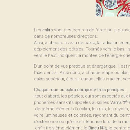
Les
cakra
sont des centres de force où la puissa
dans de nombreuses directions.
Ainsi, à chaque niveau de cakra, la radiation éner
déploiement des pétales. Tournés vers le bas, il
vers le haut, indiquent la montée de l’énergie ori
D’un point de vue pratique et énergétique, il est
l’axe central. Ainsi donc, à chaque étape ou pla
cakra supérieur, à partir duquel elles irradient v
Chaque roue ou cakra comporte trois principes :
-tout d’abord, les pétales, qui sont associés aux
phonèmes sanskrits appelés aussi les
Varṇa
वर्ण
-deuxième élément du cakra, les rais, les rayo
voire lumineuses et colorées, rayonnant du centr
s’extériorise ou qu’elle s’intériorise lors de la m
-enfin troisième élément, le
Bindu
बिन्दु, le centr