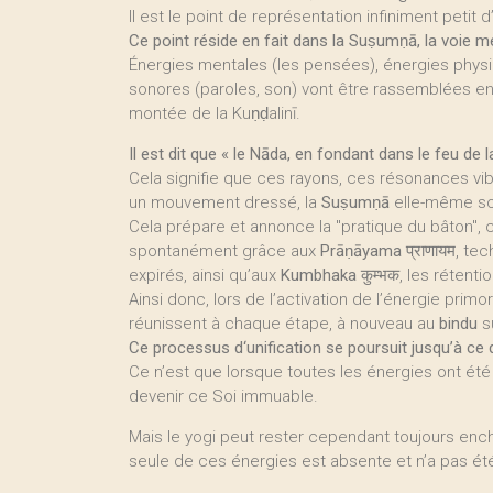
Il est le point de représentation infiniment petit
Ce point réside en fait dans la Suṣumṇā, la voie m
Énergies mentales (les pensées), énergies physi
sonores (paroles, son) vont être rassemblées en u
montée de la Kuṇḍalinī.
Il est dit que « le Nāda, en fondant dans le feu de l
Cela signifie que ces rayons, ces résonances vi
un mouvement dressé, la
Suṣumṇā
elle-même son
Cela prépare et annonce la "pratique du bâton", ce
spontanément grâce aux
Prāṇāyama
प्राणायम, tec
expirés, ainsi qu’aux
Kumbhaka
कुम्भक, les rétent
Ainsi donc, lors de l’activation de l’énergie prim
réunissent à chaque étape, à nouveau au
bindu
s
Ce processus d‘unification se poursuit jusqu’à ce qu’
Ce n’est que lorsque toutes les énergies ont été
devenir ce Soi immuable.
Mais le yogi peut rester cependant toujours ench
seule de ces énergies est absente et n’a pas été