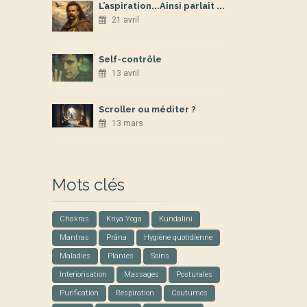
L’aspiration...Ainsi parlait ...
21 avril
Self-contrôle
13 avril
Scroller ou méditer ?
13 mars
Mots clés
Chakras
Kriya Yoga
Kundalini
Mantras
Prâna
Hygiène quotidienne
Maladies
Plantes
Soins
Interiorisation
Massages
Posturales
Purification
Respiration
Coutumes