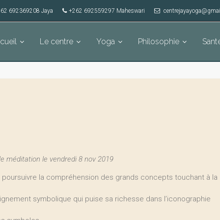
62 692369208 Jaya
+262 692559297 Maheswari
centrejayayoga@gmai
cueil
Le centre
Yoga
Philosophie
Sant
 méditation le vendredi 8 nov 2019
lons poursuivre la compréhension des grands concepts touchant à la
gnement symbolique qui puise sa richesse dans l’iconographie