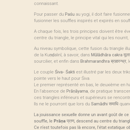
connaissant.
Pour passer du
Paśu
au yogi, il doit faire fusionn
fusionner les souffles inspirés et expirés en souffl
A chaque fois, les trois principes doivent être éve
centre du triangle, le principe vital qui les nourr
Au niveau symbolique, cette fusion du triangle ill
de la Kuṇḍalinī, à savoir, dans
Mūlādhāra cakra
मूल
sourcilier, et enfin dans
Brahmarandhra
ब्रह्मरन्ध्
Le couple
Śiva- Śakti
est illustré par les deux tri
pointe vers le haut pour Śiva.
Le premier représenté en bas, le deuxième en haut
En l’absence de
Prāṇāyama
, de pratique transce
ces triangles inférieurs et supérieurs se rencont
Ils ne le pourront que lors du
Samādhi
समाधि quan
La jouissance sexuelle donne un avant goût de ce 
souffle, le
Prāṇa
प्राण, descend au centre du triang
Ce n‘est toutefois pas là encore, l’état extatique