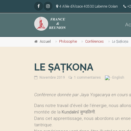
4 Allée d’Alsace 40530 Labenne Océan
+2
Ac
Accueil
Philosophie
Conférences
Le Ṣaṭkoṇa
LE ṢAṬKOṆA
Novembre 2019
1 commentaires
- English
Conférence donnée par Jaya Yogacarya en cours de
Dans notre travail d’éveil de l’énergie, nous al
montée de la
Kuṇḍalinī
कुण्डलिनी.
Dans cet apprentissage, nous abordons un ensei
tantrique.