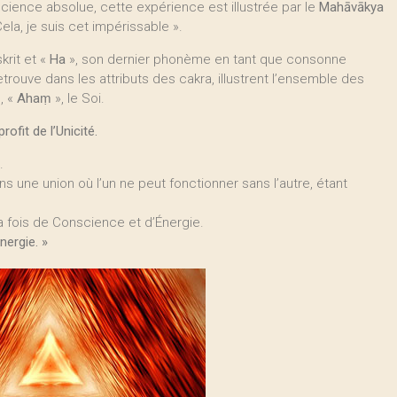
cience absolue, cette expérience est illustrée par le
Mahāvākya
Cela, je suis cet impérissable ».
krit et «
Ha
», son dernier phonème en tant que consonne
rouve dans les attributs des cakra, illustrent l’ensemble des
, «
Ahaṃ
», le Soi.
ofit de l’Unicité.
.
ns une union où l’un ne peut fonctionner sans l’autre, étant
la fois de Conscience et d’Énergie.
nergie. »