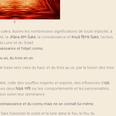
3
 cakra, illustre les nombreuses significations de toute triplicité, à
nté, la
Jñāna
ज्ञान
Śakti
, la connaissance et
Kriyā
क्रिया
Śakti
, l’action,
a Lune et du Soleil.
naissance et l’objet connu.
u un, du trois en un.
ase vers celui du haut, et du trois au un, par la fusion des trois
lité, celle des souffles inspirés et expirés, des influences d’
Iḍā
 ces deux
Nāḍi
नाडि sur les comportements et les personnalités,
ction selon leur dominance.
connaissance et du connu mais ne se connaît lui-même.
faire fusionner le soleil et la lune dans le feu, le feu du