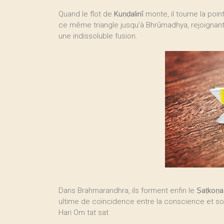
Quand le flot de
Kuṇḍalinī
monte, il tourne la point
ce même triangle jusqu’à Bhrūmadhya, rejoignant l
une indissoluble fusion.
Dans Brahmarandhra, ils forment enfin le
Ṣaṭkoṇa
ultime de coïncidence entre la conscience et so
Hari Om tat sat