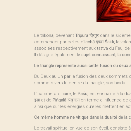
Le
trikona
, devenant
Tripura
त्रिपुर dans le sixième
commencer par celles d’
Icchā
इच्छा
Śakti
, la volo
associées respectivement aux tattva du Feu, de l
Il désigne également
le sujet connaissant, la con
Le triangle représente aussi cette fusion du deux a
Du Deux au Un par la fusion des deux sommets de b
sommets vers le centre du triangle, son bindu.
L’homme ordinaire, le
Paśu
, est enchainé à la dua
इडा et de
Piṅgalā
पिङ्गला en terme d’influence de
ainsi que sur les énergies qu’elles mettent en a
Ce même homme ne vit que dans la dualité de la 
Le travail spirituel en vue de son éveil, consiste à 