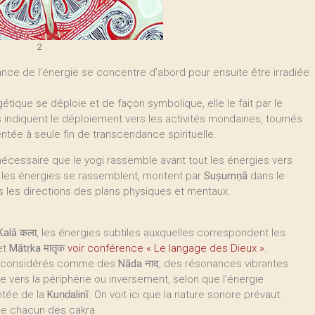
2
nce de l’énergie se concentre d’abord pour ensuite être irradiée
gétique se déploie et de façon symbolique, elle le fait par le
s indiquent le déploiement vers les activités mondaines, tournés
entée à seule fin de transcendance spirituelle.
 nécessaire que le yogi rassemble avant tout les énergies vers
n, les énergies se rassemblent, montent par
Suṣumṇā
dans le
ers les directions des plans physiques et mentaux.
Kalā
कला, les énergies subtiles auxquelles correspondent les
 et
Mātṛka
मातृक
voir conférence « Le langage des Dieux »
.
ns, considérés comme des
Nāda
नाद, des résonances vibrantes
e vers la périphérie ou inversement, selon que l’énergie
ontée de la
Kuṇḍalinī
. On voit ici que la nature sonore prévaut.
e de chacun des cakra.