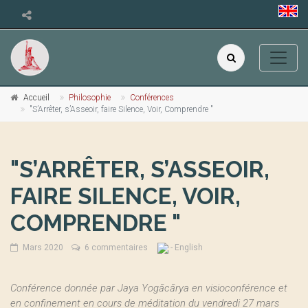
Accueil
Philosophie
Conférences
"S’Arrêter, s’Asseoir, faire Silence, Voir, Comprendre "
"S’ARRÊTER, S’ASSEOIR,
FAIRE SILENCE, VOIR,
COMPRENDRE "
Mars 2020
6 commentaires
- English
Conférence donnée par Jaya Yogācārya en visioconférence et
en confinement en cours de méditation du vendredi 27 mars