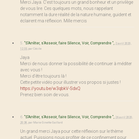
Merci Jaya. C’est toujours un grand bonheur et un privilège
de vous lire. Ces quelques mots, nous rappelant
notamment la dure réalité de la nature humaine, guident et
éclairent ma réflexion. Mille mercis
5.
"S’Arrêter, s’Asseoir, faire Silence, Voir, Comprendre ",
2 avril 2020,
12:33
,
par
Cécile
Jaya
Merci de nous donner la possibilité de continuer à méditer
avec vous !
Merci d’être toujours là !
Cette petite vidéo pour illustrer vos propos si justes !
https://youtu.be/w3qbkV-SdxQ
Prenez bien soin de vous.
6.
"S’Arrêter, s’Asseoir, faire Silence, Voir, Comprendre ",
26 avril 2020,
20:38
,
par
Marie Ginette Gaillard
Un grand merci Jaya pour cette réflexion sur le thème
actuel. Puissions nous profiter de ce confinement pour