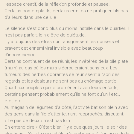
l’espace créatif, de la réflexion profonde et pausée.
Certains contemplatifs, certains ermites ne pratiquent-ils pas
d’ailleurs dans une cellule !
Le silence s’est donc plus ou moins installé dans le quartier. Il
n’est pas parfait, loin d’être de quiétude.
Il y a toujours des êtres qui transgressent les conseils et
bravent cet ennemi viral invisible avec beaucoup
d’inconscience.
Certains continuent de se réunir, les invétérés de la pile plate
(rhum) au cas où les murs s’écrouleraient sans eux. Les
fumeurs des herbes odorantes se réunissent à l’abri des
regards et les dealeurs ne sont pas au chômage partiel !
Quant aux couples qui se promènent avec leurs enfants,
certains pensent probablement qu’ils ne font qu’un ! etc.,
etc., etc.
Au magasin de légumes d’à côté, l’activité bat son plein avec
des gens dans la file d’attente, riant, rapprochés, discutant.
« Le pas de deux » n’est pas loin.
On entend dire « C’était bien, il y a quelques jours, le soir des
élections... Sais-tu que tel élu m’a embrassé ? J’en ai eu de la