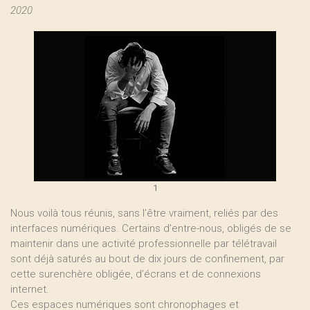
2020
1
Nous voilà tous réunis, sans l’être vraiment, reliés par des
interfaces numériques. Certains d’entre-nous, obligés de se
maintenir dans une activité professionnelle par télétravail
sont déjà saturés au bout de dix jours de confinement, par
cette surenchère obligée, d’écrans et de connexions
internet.
Ces espaces numériques sont chronophages et