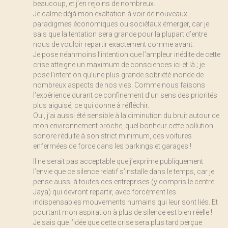
beaucoup, et j’en rejoins de nombreux.
Je calme déjà mon exaltation à voir de nouveaux
paradigmes économiques ou sociétaux émerger, car je
sais que la tentation sera grande pour la plupart d’entre
nous de vouloir repartir exactement comme avant.
Je pose néanmoins l’intention que l’ampleur inédite de cette
crise atteigne un maximum de consciences ici et là ; je
pose l’intention qu’une plus grande sobriété inonde de
nombreux aspects de nos vies. Comme nous faisons
l’expérience durant ce confinement d’un sens des priorités
plus aiguisé, ce qui donne à réfléchir.
Oui, j’ai aussi été sensible à la diminution du bruit autour de
mon environnement proche, quel bonheur cette pollution
sonore réduite à son strict minimum, ces voitures
enfermées de force dans les parkings et garages !
Il ne serait pas acceptable que j’exprime publiquement
l’envie que ce silence relatif s’installe dans le temps, car je
pense aussi à toutes ces entreprises (y compris le centre
Jaya) qui devront repartir, avec forcément les
indispensables mouvements humains qui leur sont liés. Et
pourtant mon aspiration à plus de silence est bien réelle !
Je sais que l’idée que cette crise sera plus tard perçue