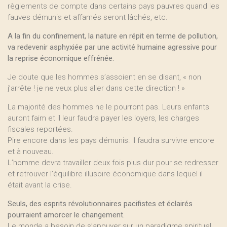
règlements de compte dans certains pays pauvres quand les
fauves démunis et affamés seront lâchés, etc.
A la fin du confinement, la nature en répit en terme de pollution,
va redevenir asphyxiée par une activité humaine agressive pour
la reprise économique effrénée.
Je doute que les hommes s’assoient en se disant, « non
j’arrête ! je ne veux plus aller dans cette direction ! »
La majorité des hommes ne le pourront pas. Leurs enfants
auront faim et il leur faudra payer les loyers, les charges
fiscales reportées.
Pire encore dans les pays démunis. Il faudra survivre encore
et à nouveau.
L’homme devra travailler deux fois plus dur pour se redresser
et retrouver l’équilibre illusoire économique dans lequel il
était avant la crise.
Seuls, des esprits révolutionnaires pacifistes et éclairés
pourraient amorcer le changement.
Le monde a besoin de s’appuyer sur un paradigme spirituel.