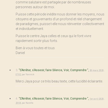
comme salutaire est partagée par de nombreuses
personnes autour de moi.
Puisse cette période inédite nous donner les moyens, nous
citoyens et gouvernants d’un profond et réel changement
de paradigmes, puisse t-elle nous réinventer collectivement
et individuellement.
Puisse le centre Jaya celles et ceux qui le font vivre
rapidement sortir plus forts.
Bien à vous toutes et tous
Daniel
3.
"S’Arrêter, s’Asseoir, faire Silence, Voir, Comprendre ",
30 mars 2020,
07:02
,
par
Yannick
Merci Jaya pour ce très beau texte, cette lucidité éclairante.
4.
"S’Arrêter, s’Asseoir, faire Silence, Voir, Comprendre ",
1er avril 2020,
20:04
,
par
Karelle