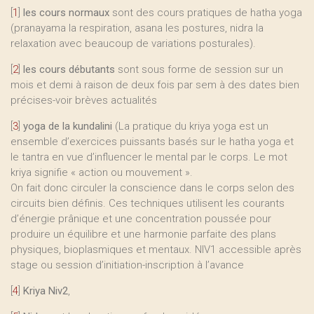
[
1
]
les cours normaux
sont des cours pratiques de hatha yoga
(pranayama la respiration, asana les postures, nidra la
relaxation avec beaucoup de variations posturales).
[
2
]
les cours débutants
sont sous forme de session sur un
mois et demi à raison de deux fois par sem à des dates bien
précises-voir brèves actualités
[
3
]
yoga de la kundalini
(La pratique du kriya yoga est un
ensemble d’exercices puissants basés sur le hatha yoga et
le tantra en vue d’influencer le mental par le corps. Le mot
kriya signifie « action ou mouvement ».
On fait donc circuler la conscience dans le corps selon des
circuits bien définis. Ces techniques utilisent les courants
d’énergie prânique et une concentration poussée pour
produire un équilibre et une harmonie parfaite des plans
physiques, bioplasmiques et mentaux. NIV1 accessible après
stage ou session d’initiation-inscription à l’avance
[
4
]
Kriya Niv2
,