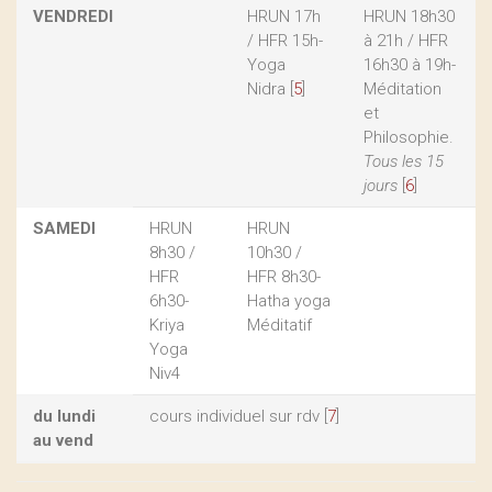
VENDREDI
HRUN 17h
HRUN 18h30
/ HFR 15h-
à 21h / HFR
Yoga
16h30 à 19h-
Nidra
[
5
]
Méditation
et
Philosophie.
Tous les 15
jours
[
6
]
SAMEDI
HRUN
HRUN
8h30 /
10h30 /
HFR
HFR 8h30-
6h30-
Hatha yoga
Kriya
Méditatif
Yoga
Niv4
du lundi
cours individuel sur rdv
[
7
]
au vend