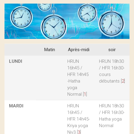
Matin
Après-midi
soir
LUNDI
HRUN
HRUN 18h30
16h45 /
/ HFR 16h30-
HFR 14h45
cours
-Hatha
débutants
[
2
]
yoga
Normal
[
1
]
MARDI
HRUN
HRUN 18h30
16h45 /
/ HFR 16h30-
HFR 14h45-
Hatha yoga
Kriya yoga
Normal
Niv3
[
3
]