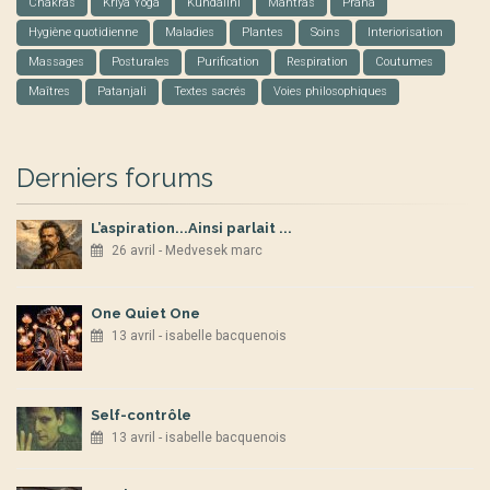
Chakras
Kriya Yoga
Kundalini
Mantras
Prâna
Hygiène quotidienne
Maladies
Plantes
Soins
Interiorisation
Massages
Posturales
Purification
Respiration
Coutumes
Maîtres
Patanjali
Textes sacrés
Voies philosophiques
Derniers forums
L’aspiration...Ainsi parlait ...
26 avril - Medvesek marc
One Quiet One
13 avril - isabelle bacquenois
Self-contrôle
13 avril - isabelle bacquenois