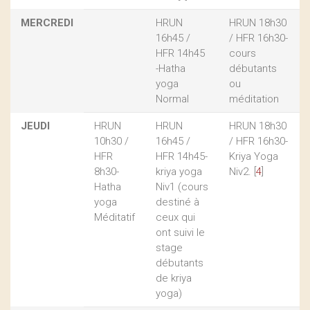
MERCREDI
HRUN
HRUN 18h30
16h45 /
/ HFR 16h30-
HFR 14h45
cours
-Hatha
débutants
yoga
ou
Normal
méditation
JEUDI
HRUN
HRUN
HRUN 18h30
10h30 /
16h45 /
/ HFR 16h30-
HFR
HFR 14h45-
Kriya Yoga
8h30-
kriya yoga
Niv2.
[
4
]
Hatha
Niv1 (cours
yoga
destiné à
Méditatif
ceux qui
ont suivi le
stage
débutants
de kriya
yoga)