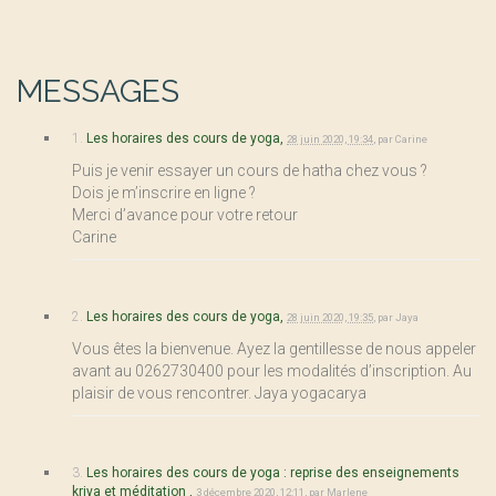
MESSAGES
1.
Les horaires des cours de yoga,
28 juin 2020, 19:34
,
par
Carine
Puis je venir essayer un cours de hatha chez vous ?
Dois je m’inscrire en ligne ?
Merci d’avance pour votre retour
Carine
2.
Les horaires des cours de yoga,
28 juin 2020, 19:35
,
par
Jaya
Vous êtes la bienvenue. Ayez la gentillesse de nous appeler
avant au 0262730400 pour les modalités d’inscription. Au
plaisir de vous rencontrer. Jaya yogacarya
3.
Les horaires des cours de yoga : reprise des enseignements
kriya et méditation ,
3 décembre 2020, 12:11
,
par
Marlene