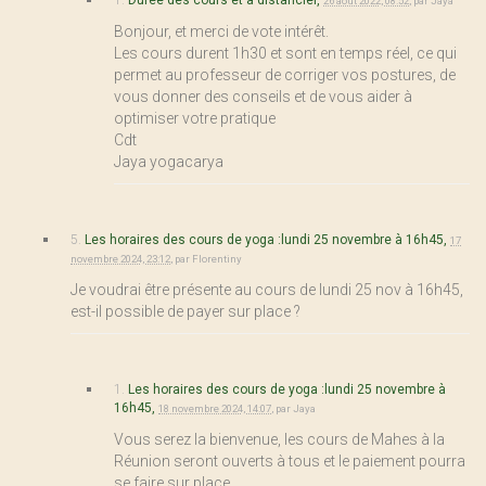
26 août 2022, 08:52
,
par
Jaya
Bonjour, et merci de vote intérêt.
Les cours durent 1h30 et sont en temps réel, ce qui
permet au professeur de corriger vos postures, de
vous donner des conseils et de vous aider à
optimiser votre pratique
Cdt
Jaya yogacarya
5.
Les horaires des cours de yoga :lundi 25 novembre à 16h45,
17
novembre 2024, 23:12
,
par
Florentiny
Je voudrai être présente au cours de lundi 25 nov à 16h45,
est-il possible de payer sur place ?
1.
Les horaires des cours de yoga :lundi 25 novembre à
16h45,
18 novembre 2024, 14:07
,
par
Jaya
Vous serez la bienvenue, les cours de Mahes à la
Réunion seront ouverts à tous et le paiement pourra
se faire sur place.