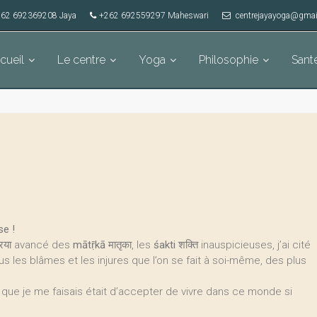
62 692369208 Jaya
+262 692559297 Maheswari
centrejayayoga@gmai
cueil
Le centre
Yoga
Philosophie
Sant
se !
रिया avancé des
mātṝkā
मातृका, les
śakti
शक्ति inauspicieuses, j’ai cité
us les blâmes et les injures que l’on se fait à soi-même, des plus
re que je me faisais était d’accepter de vivre dans ce monde si