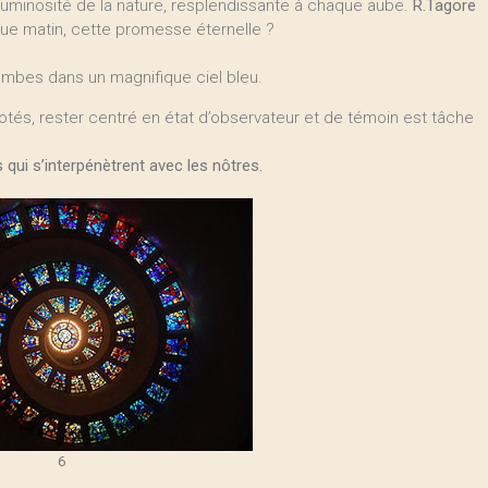
uminosité de la nature, resplendissante à chaque aube.
R.Tagore
que matin, cette promesse éternelle ?
ombes dans un magnifique ciel bleu.
s, rester centré en état d’observateur et de témoin est tâche
 qui s’interpénètrent avec les nôtres.
6