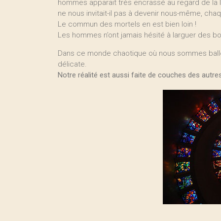
hommes apparait très encrassé au regard de la l
ne nous invitait-il pas à devenir nous-même, cha
Le commun des mortels en est bien loin !
Les hommes n’ont jamais hésité à larguer des b
Dans ce monde chaotique où nous sommes balloté
délicate.
Notre réalité est aussi faite de couches des autres