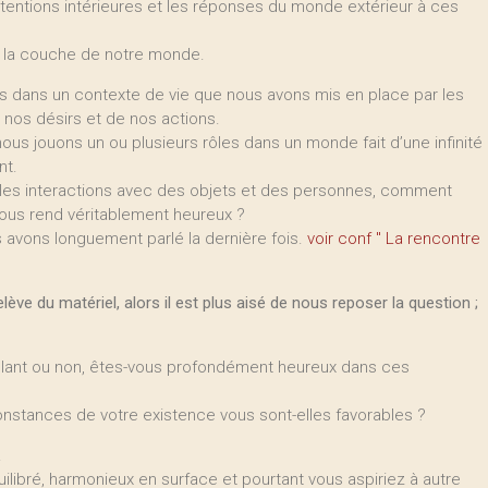
intentions intérieures et les réponses du monde extérieur à ces
r la couche de notre monde.
 dans un contexte de vie que nous avons mis en place par les
nos désirs et de nos actions.
s jouons un ou plusieurs rôles dans un monde fait d’une infinité
nt.
bles interactions avec des objets et des personnes, comment
 nous rend véritablement heureux ?
 avons longuement parlé la dernière fois.
voir conf " La rencontre
ève du matériel, alors il est plus aisé de nous reposer la question ;
eillant ou non, êtes-vous profondément heureux dans ces
onstances de votre existence vous sont-elles favorables ?
.
uilibré, harmonieux en surface et pourtant vous aspiriez à autre