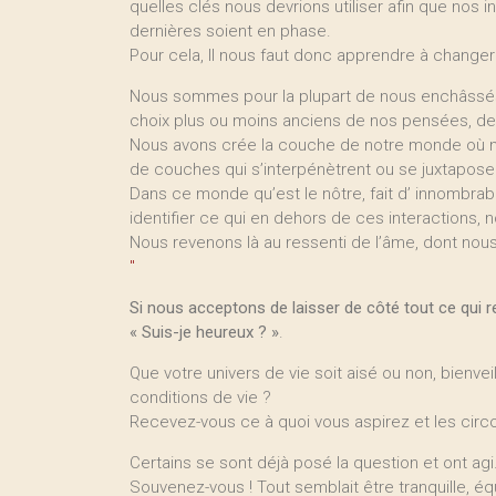
quelles clés nous devrions utiliser afin que nos 
dernières soient en phase.
Pour cela, ll nous faut donc apprendre à change
Nous sommes pour la plupart de nous enchâssés
choix plus ou moins anciens de nos pensées, de 
Nous avons crée la couche de notre monde où nou
de couches qui s’interpénètrent ou se juxtapose
Dans ce monde qu’est le nôtre, fait d’ innombra
identifier ce qui en dehors de ces interactions,
Nous revenons là au ressenti de l’âme, dont nous
"
Si nous acceptons de laisser de côté tout ce qui rel
« Suis-je heureux ? »
.
Que votre univers de vie soit aisé ou non, bienv
conditions de vie ?
Recevez-vous ce à quoi vous aspirez et les circ
Certains se sont déjà posé la question et ont agi
Souvenez-vous ! Tout semblait être tranquille, éq