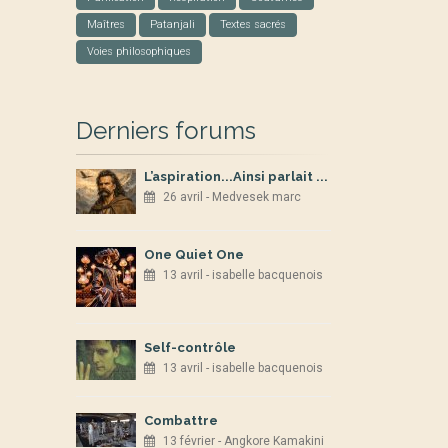
Maîtres
Patanjali
Textes sacrés
Voies philosophiques
Derniers forums
L’aspiration...Ainsi parlait ...
26 avril - Medvesek marc
One Quiet One
13 avril - isabelle bacquenois
Self-contrôle
13 avril - isabelle bacquenois
Combattre
13 février - Angkore Kamakini