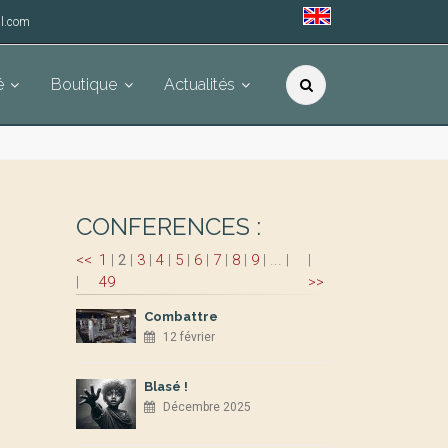
l.com
é
Boutique
Actualités
CONFERENCES :
<<
1
|
2
|
3
|
4
|
5
|
6
|
7
|
8
|
9
|
...
|
|
|
49
>>
Combattre
12 février
Blasé !
Décembre 2025