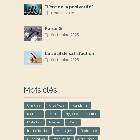
"L’ère de la postverité"
Octobre 2025
Force G
Septembre 2025
Le seuil de satisfaction
Septembre 2025
Mots clés
Chakras
Kriya Yoga
Kundalini
Mantras
Prâna
Hygiène quotidienne
Maladies
Plantes
Soins
Interiorisation
Massages
Posturales
Purification
Respiration
Coutumes