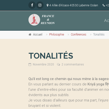
4 Allée d’Alsace 40530 Labenne Océan
+2
Ac
Accueil
Philosophie
Conférences
Tonalités
TONALITÉS
Novembre 2020
2 commentaires
Qu’il est long ce chemin qui nous mène à la sages
En vous parlant au dernier cours de
Kriyā yoga
क्
l’une d’entre-elles pour sa faculté d’animer en no
évidents aux plus subtils.
Je vous disais d’ailleurs que pour ma part, l’inju
bruyant et si violent.