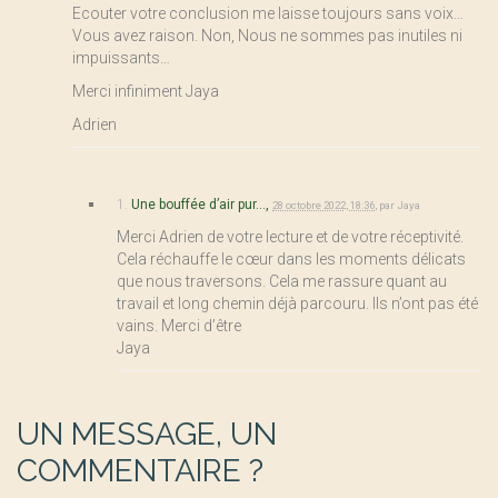
Ecouter votre conclusion me laisse toujours sans voix…
Vous avez raison. Non, Nous ne sommes pas inutiles ni
impuissants…
Merci infiniment Jaya
Adrien
1.
Une bouffée d’air pur...,
28 octobre 2022, 18:36
,
par
Jaya
Merci Adrien de votre lecture et de votre réceptivité.
Cela réchauffe le cœur dans les moments délicats
que nous traversons. Cela me rassure quant au
travail et long chemin déjà parcouru. Ils n’ont pas été
vains. Merci d’être
Jaya
UN MESSAGE, UN
COMMENTAIRE ?