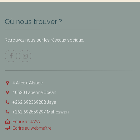
Où nous trouver ?
Retrouvez nous sur les réseaux sociaux.
4 Allée d’Alsace
40530 Labenne Océan
+262 692369208 Jaya
+262 692559297 Maheswari
Ecrire à : JAYA
Ecrire au webmaître