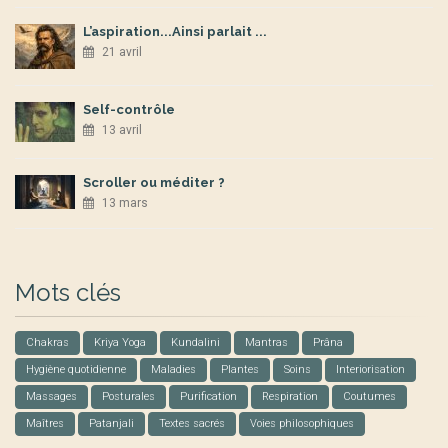
L’aspiration...Ainsi parlait ...
21 avril
Self-contrôle
13 avril
Scroller ou méditer ?
13 mars
Mots clés
Chakras
Kriya Yoga
Kundalini
Mantras
Prâna
Hygiène quotidienne
Maladies
Plantes
Soins
Interiorisation
Massages
Posturales
Purification
Respiration
Coutumes
Maîtres
Patanjali
Textes sacrés
Voies philosophiques