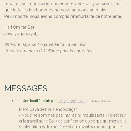
respirer, soit nous aiderons encore ceux qui y aspirent, tant
que la folie des hommes ne nous aura pas anéantis.
Peu importe, nous avons compris l’immortalité de notre âme.
Hari Om tat Sat
Jaya yogācāryaḥ
©Centre Jaya de Yoga Vedanta La Réunion
Remerciements à C. Pellorce pour la correction
MESSAGES
1.
Une bouffée d’air pur...,
12 mars 2022, 09:50
,
par
Medvesek marc
Merci Jaya de nous encourager…
« Nous ne sommes pas inutiles ni impuissants » : c’est sûr
et le travail sur « Soi » de purification du corps qui mène à la
sublimation de la matière est un travail personnel pour le