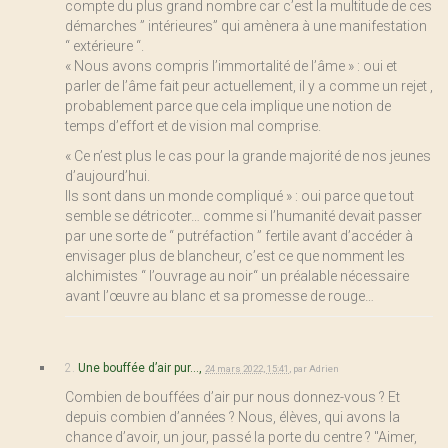
compte du plus grand nombre car c’est la multitude de ces
démarches ” intérieures” qui amènera à une manifestation
“ extérieure “.
« Nous avons compris l’immortalité de l’âme » : oui et
parler de l’âme fait peur actuellement, il y a comme un rejet ,
probablement parce que cela implique une notion de
temps d’effort et de vision mal comprise.
« Ce n’est plus le cas pour la grande majorité de nos jeunes
d’aujourd’hui.
Ils sont dans un monde compliqué » : oui parce que tout
semble se détricoter… comme si l’humanité devait passer
par une sorte de “ putréfaction ” fertile avant d’accéder à
envisager plus de blancheur, c’est ce que nomment les
alchimistes “ l’ouvrage au noir“ un préalable nécessaire
avant l’œuvre au blanc et sa promesse de rouge…
2.
Une bouffée d’air pur...,
24 mars 2022, 15:41
,
par
Adrien
Combien de bouffées d’air pur nous donnez-vous ? Et
depuis combien d’années ? Nous, élèves, qui avons la
chance d’avoir, un jour, passé la porte du centre ? "Aimer,