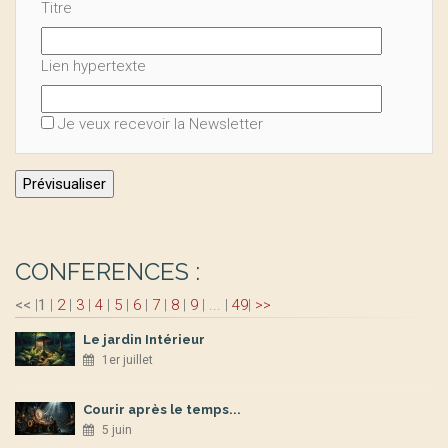
Titre
Lien hypertexte
Je veux recevoir la Newsletter
CONFERENCES :
<<
|
1
|
2
|
3
|
4
|
5
|
6
|
7
|
8
|
9
|
...
|
49
|
>>
Le jardin Intérieur
1er juillet
Courir après le temps...
5 juin