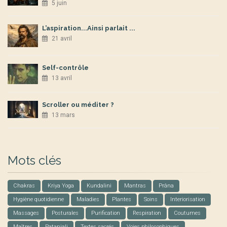
5 juin
L’aspiration...Ainsi parlait ...
21 avril
Self-contrôle
13 avril
Scroller ou méditer ?
13 mars
Mots clés
Chakras
Kriya Yoga
Kundalini
Mantras
Prâna
Hygiène quotidienne
Maladies
Plantes
Soins
Interiorisation
Massages
Posturales
Purification
Respiration
Coutumes
Maîtres
Patanjali
Textes sacrés
Voies philosophiques