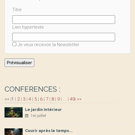
Titre
Lien hypertexte
Je veux recevoir la Newsletter
CONFERENCES :
<<
|
1
|
2
|
3
|
4
|
5
|
6
|
7
|
8
|
9
|
...
|
49
|
>>
Le jardin Intérieur
1er juillet
Courir après le temps...