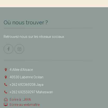
Où nous trouver ?
Retrouvez nous sur les réseaux sociaux.
4 Allée d’Alsace
40530 Labenne Océan
+262 692369208 Jaya
+262 692559297 Maheswari
Ecrire à : JAYA
Ecrire au webmaître