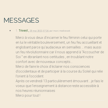
MESSAGES
1.
Triveṇī ,
20 mai 2022, 07:24
,
par
marc medvesek
Merci à vous deux d’incarner le feu féminin celui qui porte
en lui le véritable bouleversement, un feu feu accueillant et
englobant parce qu’audacieux en semailles … mais aussi
un feu révolutionnaire car il nous apprend à “Accoucher de
Soi “ en ébranlant nos certitudes , en troublant notre
confort avec de nouveaux concepts…
Merci de faire le choix d’éclairer nos consciences
d’occidentaux et de participer à la course du Soleil qui relie
l’orient à l’occident.
Après ce vendredi 13 particulièrement émouvant …je fais le
voeux que l’enseignement à distance reste accessible à
nos heures réunionnaises
Merci pour tout !