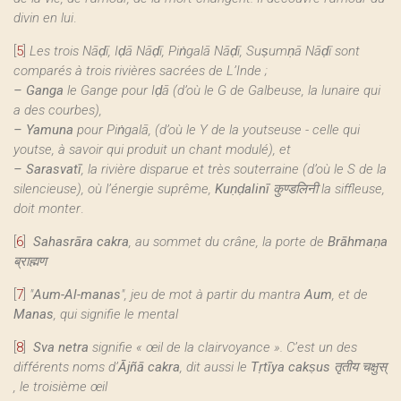
divin en lui
.
[
5
]
Les trois Nāḍī, Iḍā Nāḍī, Piṅgalā Nāḍī, Suṣumṇā Nāḍī sont
comparés à trois rivières sacrées de L’Inde ;
–
Ganga
le Gange pour Iḍā (d’où le G de Galbeuse, la lunaire qui
a des courbes),
–
Yamuna
pour Piṅgalā, (d’où le Y de la youtseuse - celle qui
youtse, à savoir qui produit un chant modulé), et
–
Sarasvatī
, la rivière disparue et très souterraine (d’où le S de la
silencieuse), où l’énergie suprême,
Kuṇḍalinī
कुण्डलिनी la siffleuse,
doit monter
.
[
6
]
Sahasrāra cakra
, au sommet du crâne, la porte de
Brāhmaṇa
ब्राह्मण
[
7
]
"
Aum-Al-manas
", jeu de mot à partir du mantra
Aum
, et de
Manas
, qui signifie le mental
[
8
]
Sva netra
signifie « œil de la clairvoyance ». C’est un des
différents noms d’
Ājñā cakra
, dit aussi le
Tṛtīya cakṣus तृतीय चक्षुस्
, le troisième œil