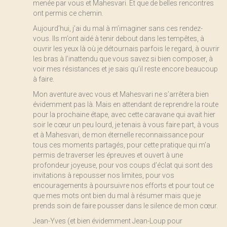
menée par vous et Mahesvari. Et que de belles rencontres
ont permis ce chemin.
Aujourd’hui, j’ai du mal à m’imaginer sans ces rendez-
vous. Ils m’ont aidé à tenir debout dans les tempêtes, à
ouvrir les yeux là où je détournais parfois le regard, à ouvrir
les bras à l’inattendu que vous savez si bien composer, à
voir mes résistances et je sais qu’il reste encore beaucoup
à faire.
Mon aventure avec vous et Mahesvari ne s’arrêtera bien
évidemment pas là. Mais en attendant de reprendre la route
pour la prochaine étape, avec cette caravane qui avait hier
soir le cœur un peu lourd, je tenais à vous faire part, à vous
et à Mahesvari, de mon éternelle reconnaissance pour
tous ces moments partagés, pour cette pratique qui m’a
permis de traverser les épreuves et ouvert à une
profondeur joyeuse, pour vos coups d’éclat qui sont des
invitations à repousser nos limites, pour vos
encouragements à poursuivre nos efforts et pour tout ce
que mes mots ont bien du mal à résumer mais que je
prends soin de faire pousser dans le silence de mon cœur.
Jean-Yves (et bien évidemment Jean-Loup pour