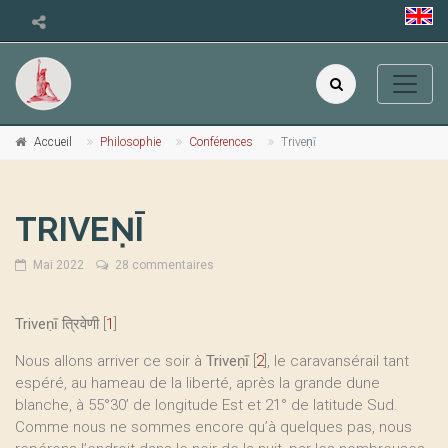
Accueil
Philosophie
Conférences
Triveṇī
TRIVEṆĪ
Mai 2022
28 commentaires
Triveṇī
त्रिवेणी
[
1
]
Nous allons arriver ce soir à
Triveṇī
[
2
]
, le caravansérail tant
espéré, au hameau de la liberté, après la grande dune
blanche, à 55°30’ de longitude Est et 21° de latitude Sud.
Comme nous ne sommes encore qu’à quelques pas, nous