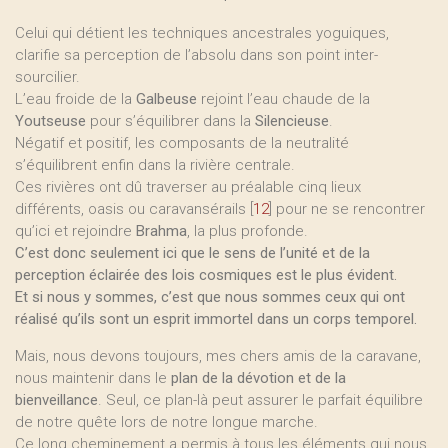
Celui qui détient les techniques ancestrales yoguiques,
clarifie sa perception de l’absolu dans son point inter-
sourcilier.
L’eau froide de la
Galbeuse
rejoint l’eau chaude de la
Youtseuse
pour s’équilibrer dans la
Silencieuse
.
Négatif et positif, les composants de la neutralité
s’équilibrent enfin dans la rivière centrale.
Ces rivières ont dû traverser au préalable cinq lieux
différents, oasis ou caravansérails
[
12
]
pour ne se rencontrer
qu’ici et rejoindre
Brahma
, la plus profonde.
C’est donc seulement ici que le sens de l’unité et de la
perception éclairée des lois cosmiques est le plus évident.
Et si nous y sommes, c’est que nous sommes ceux qui ont
réalisé qu’ils sont un esprit immortel dans un corps temporel.
Mais, nous devons toujours, mes chers amis de la caravane,
nous maintenir dans le
plan de la dévotion et de la
bienveillance
. Seul, ce plan-là peut assurer le parfait équilibre
de notre quête lors de notre longue marche.
Ce long cheminement a permis à tous les éléments qui nous