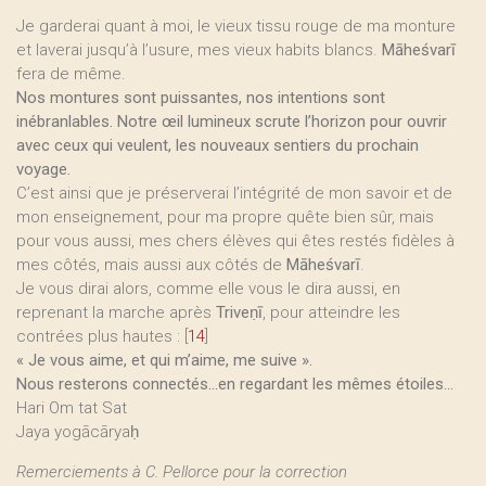
Je garderai quant à moi, le vieux tissu rouge de ma monture
et laverai jusqu’à l’usure, mes vieux habits blancs.
Māheśvarī
fera de même.
Nos montures sont puissantes, nos intentions sont
inébranlables. Notre œil lumineux scrute l’horizon pour ouvrir
avec ceux qui veulent, les nouveaux sentiers du prochain
voyage.
C’est ainsi que je préserverai l’intégrité de mon savoir et de
mon enseignement, pour ma propre quête bien sûr, mais
pour vous aussi, mes chers élèves qui êtes restés fidèles à
mes côtés, mais aussi aux côtés de
Māheśvarī
.
Je vous dirai alors, comme elle vous le dira aussi, en
reprenant la marche après
Triveṇī
, pour atteindre les
contrées plus hautes :
[
14
]
« Je vous aime, et qui m’aime, me suive ».
Nous resterons connectés...en regardant les mêmes étoiles...
Hari Om tat Sat
Jaya yogācāryaḥ
Remerciements à C. Pellorce pour la correction