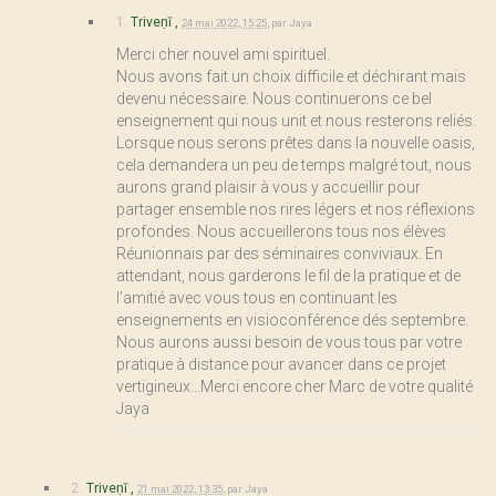
1.
Triveṇī ,
24 mai 2022, 15:25
,
par
Jaya
Merci cher nouvel ami spirituel.
Nous avons fait un choix difficile et déchirant mais
devenu nécessaire. Nous continuerons ce bel
enseignement qui nous unit et nous resterons reliés.
Lorsque nous serons prêtes dans la nouvelle oasis,
cela demandera un peu de temps malgré tout, nous
aurons grand plaisir à vous y accueillir pour
partager ensemble nos rires légers et nos réflexions
profondes. Nous accueillerons tous nos élèves
Réunionnais par des séminaires conviviaux. En
attendant, nous garderons le fil de la pratique et de
l’amitié avec vous tous en continuant les
enseignements en visioconférence dés septembre.
Nous aurons aussi besoin de vous tous par votre
pratique à distance pour avancer dans ce projet
vertigineux…Merci encore cher Marc de votre qualité
Jaya
2.
Triveṇī ,
21 mai 2022, 13:35
,
par
Jaya