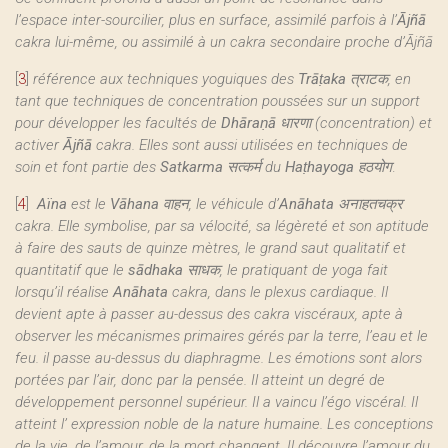
l’espace inter-sourcilier, plus en surface, assimilé parfois à l’
Ājñā
cakra lui-même, ou assimilé à un cakra secondaire proche d’Ājñā
[
3
]
référence aux techniques yoguiques des
Trāṭaka
त्राटक, en
tant que techniques de concentration poussées sur un support
pour développer les facultés de
Dhāraṇā
धारणा (concentration) et
activer
Ājñā
cakra. Elles sont aussi utilisées en techniques de
soin et font partie des
Satkarma
सत्कर्म du
Haṭhayoga
हठयोग
.
[
4
]
Aïna
est le
Vāhana
वाहन, le véhicule d’
Anāhata
अनाहतचक्र
cakra. Elle symbolise, par sa vélocité, sa légèreté et son aptitude
à faire des sauts de quinze mètres, le grand saut qualitatif et
quantitatif que le
sādhaka
साधक, le pratiquant de yoga fait
lorsqu’il réalise
Anāhata
cakra, dans le plexus cardiaque. Il
devient apte à passer au-dessus des cakra viscéraux, apte à
observer les mécanismes primaires gérés par la terre, l’eau et le
feu. il passe au-dessus du diaphragme. Les émotions sont alors
portées par l’air, donc par la pensée. Il atteint un degré de
développement personnel supérieur. Il a vaincu l’égo viscéral. Il
atteint l’ expression noble de la nature humaine. Les conceptions
de la vie, de l’amour, de la mort changent. Il découvre l’amour du