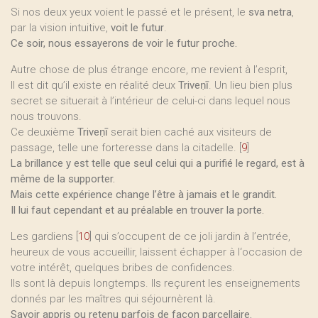
Si nos deux yeux voient le passé et le présent, le
sva netra
,
par la vision intuitive,
voit le futur
.
Ce soir, nous essayerons de voir le futur proche.
Autre chose de plus étrange encore, me revient à l’esprit,
Il est dit qu’il existe en réalité deux
Triveṇī
. Un lieu bien plus
secret se situerait à l’intérieur de celui-ci dans lequel nous
nous trouvons.
Ce deuxième
Triveṇī
serait bien caché aux visiteurs de
passage, telle une forteresse dans la citadelle.
[
9
]
La brillance y est telle que seul celui qui a purifié le regard, est à
même de la supporter.
Mais cette expérience change l’être à jamais et le grandit.
Il lui faut cependant et au préalable en trouver la porte.
Les gardiens
[
10
]
qui s’occupent de ce joli jardin à l’entrée,
heureux de vous accueillir, laissent échapper à l‘occasion de
votre intérêt, quelques bribes de confidences.
Ils sont là depuis longtemps. Ils reçurent les enseignements
donnés par les maîtres qui séjournèrent là.
Savoir appris ou retenu parfois de façon parcellaire.