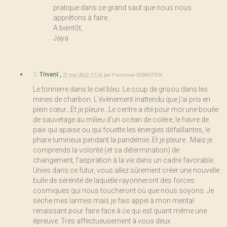
pratique dans ce grand saut que nous nous
apprêtons à faire.
A bientôt,
Jaya
3.
Triveṇī ,
21 mai 2022, 17:14
,
par
Francoise SEBASTIEN
Le tonnerre dans le ciel bleu. Le coup de grisou dans les
mines de charbon. L’évènement inattendu que j’ai pris en
plein cœur...Et je pleure...Le centre a été pour moi une bouée
de sauvetage au milieu d’un océan de colère, le havre de
paix qui apaise ou qui fouette les énergies défaillantes, le
phare lumineux pendant la pandémie..Et je pleure...Mais je
comprends la volonté (et sa détermination) de
changement, l’aspiration à la vie dans un cadre favorable.
Unies dans ce futur, vous allez sûrement créer une nouvelle
bulle de sérénité de laquelle rayonneront des forces
cosmiques qui nous toucheront où que nous soyons. Je
sèche mes larmes mais je fais appel à mon mental
renaissant pour faire face à ce qui est quant même une
épreuve. Très affectueusement à vous deux