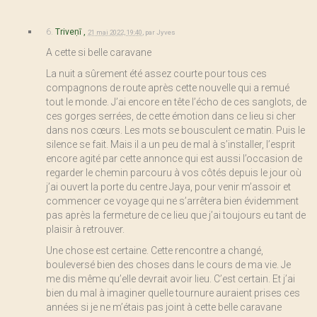
6.
Triveṇī ,
21 mai 2022, 19:40
,
par
Jyves
A cette si belle caravane
La nuit a sûrement été assez courte pour tous ces
compagnons de route après cette nouvelle qui a remué
tout le monde. J’ai encore en tête l’écho de ces sanglots, de
ces gorges serrées, de cette émotion dans ce lieu si cher
dans nos cœurs. Les mots se bousculent ce matin. Puis le
silence se fait. Mais il a un peu de mal à s’installer, l’esprit
encore agité par cette annonce qui est aussi l’occasion de
regarder le chemin parcouru à vos côtés depuis le jour où
j’ai ouvert la porte du centre Jaya, pour venir m’assoir et
commencer ce voyage qui ne s’arrêtera bien évidemment
pas après la fermeture de ce lieu que j’ai toujours eu tant de
plaisir à retrouver.
Une chose est certaine. Cette rencontre a changé,
bouleversé bien des choses dans le cours de ma vie. Je
me dis même qu’elle devrait avoir lieu. C’est certain. Et j’ai
bien du mal à imaginer quelle tournure auraient prises ces
années si je ne m’étais pas joint à cette belle caravane