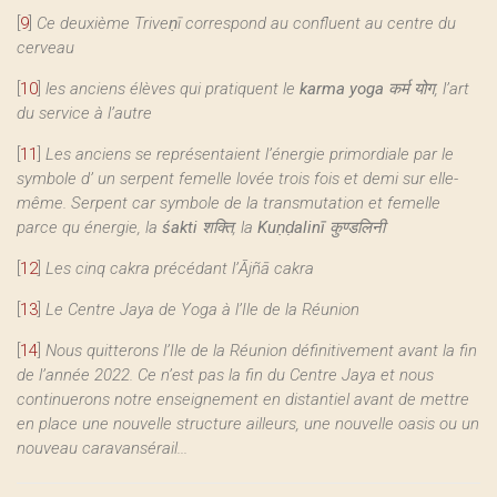
[
9
]
Ce deuxième Triveṇī correspond au confluent au centre du
cerveau
[
10
]
les anciens élèves qui pratiquent le
karma yoga
कर्म योग, l’art
du service à l’autre
[
11
]
Les anciens se représentaient l’énergie primordiale par le
symbole d’ un serpent femelle lovée trois fois et demi sur elle-
même. Serpent car symbole de la transmutation et femelle
parce qu énergie, la
śakti
शक्ति, la
Kuṇḍalinī
कुण्डलिनी
[
12
]
Les cinq cakra précédant l’Ājñā cakra
[
13
]
Le Centre Jaya de Yoga à l’Ile de la Réunion
[
14
]
Nous quitterons l’Ile de la Réunion définitivement avant la fin
de l’année 2022. Ce n’est pas la fin du Centre Jaya et nous
continuerons notre enseignement en distantiel avant de mettre
en place une nouvelle structure ailleurs, une nouvelle oasis ou un
nouveau caravansérail...