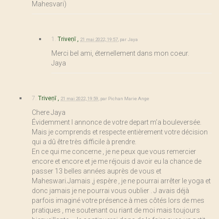
Mahesvari)
1.
Triveṇī ,
21 mai 2022, 19:57
,
par
Jaya
Merci bel ami, éternellement dans mon coeur.
Jaya
7.
Triveṇī ,
21 mai 2022, 19:59
,
par
Pichan Marie Ange
Chere Jaya
Évidemment l annonce de votre depart m’a bouleversée.
Mais je comprends et respecte entièrement votre décision
qui a dû être très difficile à prendre.
En ce qui me concerne , je ne peux que vous remercier
encore et encore et je me réjouis d avoir eu la chance de
passer 13 belles années auprès de vous et
Maheswari.Jamais ,j espère , je ne pourrai arrêter le yoga et
donc jamais je ne pourrai vous oublier . J avais déjà
parfois imaginé votre présence à mes côtés lors de mes
pratiques , me soutenant ou riant de moi mais toujours