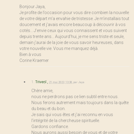
Bonjour Jaya,
Je profite de l’occasion pour vous dire combien la nouvelle
de votre départ m’a envahie de tristesse. Je m’installais tout
doucement et j’avais encore beaucoup à découvrir à vos
cotés... J’envie ceux qui vous connaissent et vous suivent
depuis trente ans... Aujourd’hui, je me sens triste et seule,
demain j’aurai de la joie de vous savoir heureuses, dans
votre nouvelle vie. Vous me manquez déjà.
Bien à vous
Corine Kraemer
1.
Triveṇī ,
21 mai 2022, 13:38
,
par
Jaya
Chère amie,
nous ne perdrons pas ce lien subtil entre nous.
Nous ferons autrement mais toujours dans la quête
du beau et du bon.
Je sais qui vous êtes et j’ai reconnu en vous
l’intégrité de la chercheuse spirituelle.
Gardons confiance.
Nous aurons aussi besoin de vous et de votre