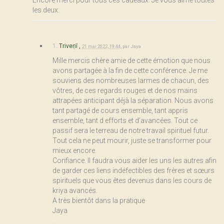
Encore merci pour tous ces cadeaux. Je vous aime toutes
les deux.
1.
Triveṇī ,
21 mai 2022, 19:44
,
par
Jaya
Mille mercis chère amie de cette émotion que nous
avons partagée à la fin de cette conférence. Je me
souviens des nombreuses larmes de chacun, des
vôtres, de ces regards rouges et de nos mains
attrapées anticipant déjà la séparation. Nous avons
tant partagé de cours ensemble, tant appris
ensemble, tant d efforts et d’avancées. Tout ce
passif sera le terreau de notre travail spirituel futur.
Tout cela ne peut mourir, juste se transformer pour
mieux encore.
Confiance. Il faudra vous aider les uns les autres afin
de garder ces liens indéfectibles des frères et sœurs
spirituels que vous êtes devenus dans les cours de
kriya avancés.
A très bientôt dans la pratique
Jaya