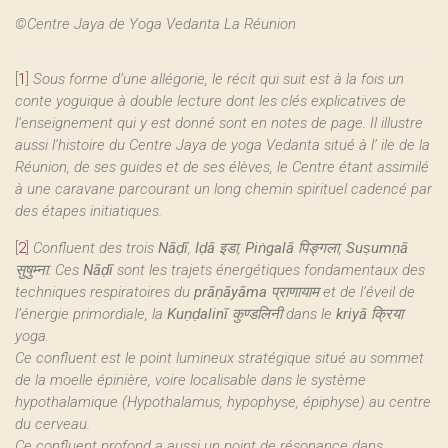
©Centre Jaya de Yoga Vedanta La Réunion
[
1
]
Sous forme d’une allégorie, le récit qui suit est à la fois un
conte yoguique à double lecture dont les clés explicatives de
l’enseignement qui y est donné sont en notes de page. Il illustre
aussi l’histoire du Centre Jaya de yoga Vedanta situé à l’ ile de la
Réunion, de ses guides et de ses élèves, le Centre étant assimilé
à une caravane parcourant un long chemin spirituel cadencé par
des étapes initiatiques.
[
2
]
Confluent des trois
Nāḍī
,
Iḍā
इडा,
Piṅgalā
पिङ्गला,
Suṣumṇā
सुषुम्ना. Ces
Nāḍī
sont les trajets énergétiques fondamentaux des
techniques respiratoires du
prāṇāyāma
प्राणायाम et de l’éveil de
l’énergie primordiale, la
Kuṇḍalinī
कुण्डलिनी dans le
kriyā
क्रिया
yoga.
Ce confluent est le point lumineux stratégique situé au sommet
de la moelle épinière, voire localisable dans le système
hypothalamique (Hypothalamus, hypophyse, épiphyse) au centre
du cerveau.
Ce confluent profond a aussi un point de résonance dans