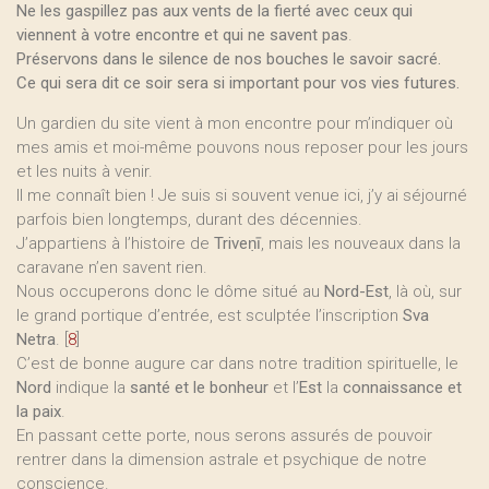
Ne les gaspillez pas aux vents de la fierté avec ceux qui
viennent à votre encontre et qui ne savent pas
.
Préservons dans le silence de nos bouches le savoir sacré.
Ce qui sera dit ce soir sera si important pour vos vies futures.
Un gardien du site vient à mon encontre pour m’indiquer où
mes amis et moi-même pouvons nous reposer pour les jours
et les nuits à venir.
Il me connaît bien ! Je suis si souvent venue ici, j’y ai séjourné
parfois bien longtemps, durant des décennies.
J’appartiens à l’histoire de
Triveṇī
, mais les nouveaux dans la
caravane n’en savent rien.
Nous occuperons donc le dôme situé au
Nord-Est
, là où, sur
le grand portique d’entrée, est sculptée l’inscription
Sva
Netra
.
[
8
]
C’est de bonne augure car dans notre tradition spirituelle, le
Nord
indique la
santé et le bonheur
et l’
Est
la
connaissance et
la paix
.
En passant cette porte, nous serons assurés de pouvoir
rentrer dans la dimension astrale et psychique de notre
conscience.