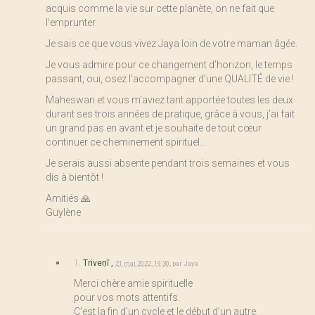
acquis comme la vie sur cette planète, on ne fait que
l’emprunter.
Je sais ce que vous vivez Jaya loin de votre maman âgée.
Je vous admire pour ce changement d’horizon, le temps
passant, oui, osez l’accompagner d’une QUALITÉ de vie !
Maheswari et vous m’aviez tant apportée toutes les deux
durant ses trois années de pratique, grâce à vous, j’ai fait
un grand pas en avant et je souhaite de tout cœur
continuer ce cheminement spirituel…
Je serais aussi absente pendant trois semaines et vous
dis à bientôt !
Amitiés 🙏
Guylène
1.
Triveṇī ,
21 mai 2022, 19:30
,
par
Jaya
Merci chère amie spirituelle
pour vos mots attentifs.
C’est la fin d’un cycle et le début d’un autre.