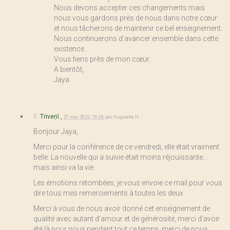
Nous devons accepter ces changements mais
nous vous gardons près de nous dans notre cœur
et nous tâcherons de maintenir ce bel enseignement.
Nous continuerons d’avancer ensemble dans cette
existence.
Vous tiens près de mon cœur.
A bientôt,
Jaya
5.
Triveṇī ,
21 mai 2022, 19:33
,
par
Huguette H
Bonjour Jaya,
Merci pour la conférence de ce vendredi, elle était vraiment
belle. La nouvelle qui a suivie était moins réjouissante...
mais ainsi va la vie.
Les émotions retombées, je vous envoie ce mail pour vous
dire tous mes remerciements à toutes les deux.
Merci à vous de nous avoir donné cet enseignement de
qualité avec autant d’amour et de générosité, merci d’avoir
été là pour nous pendant tout ce temps, merci de nous