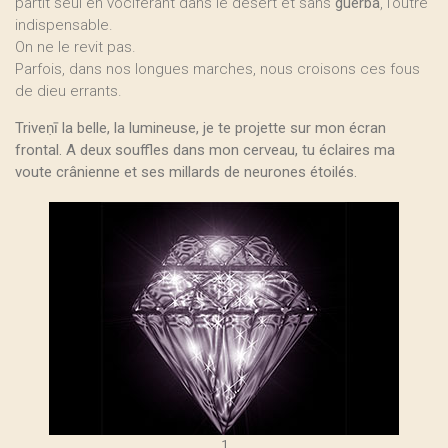
partit seul en vociférant dans le désert et sans
guerba
, l’outre
indispensable.
On ne le revit pas.
Parfois, dans nos longues marches, nous croisons ces fous
de dieu errants.
Triveṇī la belle, la lumineuse, je te projette sur mon écran
frontal. A deux souffles dans mon cerveau, tu éclaires ma
voute crânienne et ses millards de neurones étoilés.
1