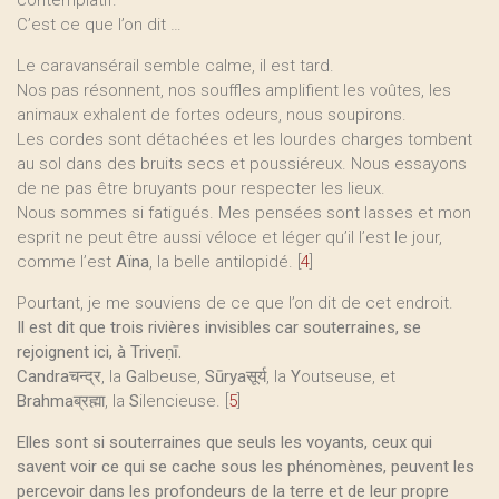
contemplatif.
C’est ce que l’on dit …
Le caravansérail semble calme, il est tard.
Nos pas résonnent, nos souffles amplifient les voûtes, les
animaux exhalent de fortes odeurs, nous soupirons.
Les cordes sont détachées et les lourdes charges tombent
au sol dans des bruits secs et poussiéreux. Nous essayons
de ne pas être bruyants pour respecter les lieux.
Nous sommes si fatigués. Mes pensées sont lasses et mon
esprit ne peut être aussi véloce et léger qu’il l’est le jour,
comme l’est
Aïna
, la belle antilopidé.
[
4
]
Pourtant, je me souviens de ce que l’on dit de cet endroit.
Il est dit que trois rivières invisibles car souterraines, se
rejoignent ici, à Triveṇī.
Candra
चन्द्र, la
G
albeuse,
Sūrya
सूर्य, la
Y
outseuse, et
Brahma
ब्रह्मा, la
S
ilencieuse.
[
5
]
Elles sont si souterraines que seuls les voyants, ceux qui
savent voir ce qui se cache sous les phénomènes, peuvent les
percevoir dans les profondeurs de la terre et de leur propre