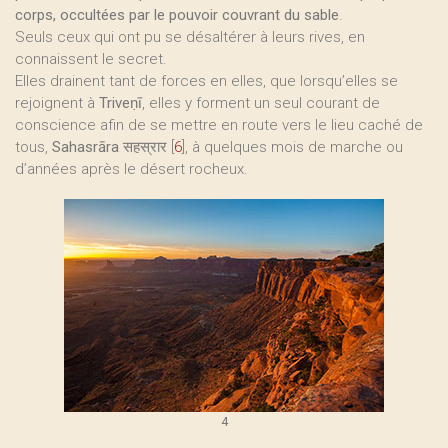
corps, occultées par le pouvoir couvrant du sable
.
Seuls ceux qui ont pu se désaltérer à leurs rives, en
connaissent le secret.
Elles drainent tant de forces en elles, que lorsqu’elles se
rejoignent à
Triveṇī
, elles y forment un seul courant de
conscience afin de se mettre en route vers le lieu caché de
tous,
Sahasrāra
सहस्रार
[
6
]
, à quelques mois de marche ou
d’années après le désert rocheux.
4