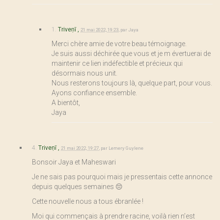
1.
Triveṇī ,
21 mai 2022, 19:23
,
par
Jaya
Merci chère amie de votre beau témoignage.
Je suis aussi déchirée que vous et je m évertuerai de
maintenir ce lien indéfectible et précieux qui
désormais nous unit.
Nous resterons toujours là, quelque part, pour vous.
Ayons confiance ensemble.
A bientôt,
Jaya
4.
Triveṇī ,
21 mai 2022, 19:27
,
par
Lemery Guylene
Bonsoir Jaya et Maheswari
Je ne sais pas pourquoi mais je pressentais cette annonce
depuis quelques semaines 😔
Cette nouvelle nous a tous ébranlée !
Moi qui commençais à prendre racine, voilà rien n’est