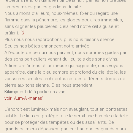
repérons l’endroit dans le noir de la nuit, par les nombreuses
lampes mises par les gardiens du site.
Nous aimons d’ailleurs, nous-mêmes, fixer du regard une
flamme dans la pénombre, les globes oculaires immobiles,
sans cligner les paupières. Cela rend notre œil aiguisé et
brûlant.
[
3
]
Plus nous nous rapprochons, plus nous faisons silence.
Seules nos bêtes annoncent notre arrivée.
A l’écoute de ce qui nous parvient, nous sommes guidés par
des sons particuliers venant du lieu, tels des sons divins.
Attirés par l’intensité lumineuse qui augmente, nous voyons
apparaître, dans le bleu sombre et profond du ciel étoilé, les
voussures simples architecturales des différents dômes de
pierre aux tons sienne. Elles nous attendent.
Kikimjo
est déjà partie en avant.
voir "Aum-Al-manas"
L’endroit est lumineux mais non aveuglant, tout en contrastes
subtils. Le lieu est protégé telle le serait une humble citadelle
pour se protéger des tempêtes ou des assaillants. De
grands palmiers dépassent par leur hauteur les grands murs