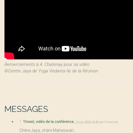
Remerciements à A. Chatenay pour sa vidéo
©Centre Jaya de Yoga Vedanta Ile de la Réunion
MESSAGES
1.
Triveṇī, vidéo de la conférence,
12 juin 2022, 06:45
,
par
Franziska
Chère Jaya, chère Maheswari,