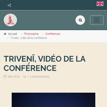
Accueil
Philosophie
Conférences
Triveṇī, vidéo de la conférence
TRIVEṆĪ, VIDÉO DE LA
CONFÉRENCE
Mai 2022
1 commentaires