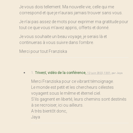
Je vous dois tellement. Ma nouvelle vie, celle qui me
correspond et que je n’aurais jamais trouver sans vous.
Je n’ai pas assez de mots pour exprimer ma gratitude pour
tout ce que vous m’avez appris, offerts et donné.
Je vous souhaite un beau voyage, je serais là et
continueras à vous suivre dans l’ombre.
Merci pour tout Franziska
1.
Triveṇī, vidéo de la conférence,
12 juin 2022, 13:01
,
par
Jaya
Merci Franziska pour ce vibrant témoignage.
Le monde est petit et les chercheurs célestes
voyagent sous le même et éternel ciel.
S’ils gagnent en liberté, leurs chemins sont destinés
à se recroiser, ici ou ailleurs.
A très bientôt donc,
Jaya