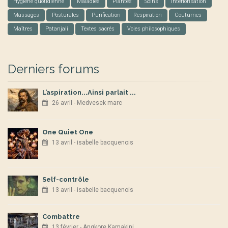
Hygiène quotidienne
Maladies
Plantes
Soins
Interiorisation
Massages
Posturales
Purification
Respiration
Coutumes
Maîtres
Patanjali
Textes sacrés
Voies philosophiques
Derniers forums
L’aspiration...Ainsi parlait ...
26 avril - Medvesek marc
One Quiet One
13 avril - isabelle bacquenois
Self-contrôle
13 avril - isabelle bacquenois
Combattre
13 février - Angkore Kamakini