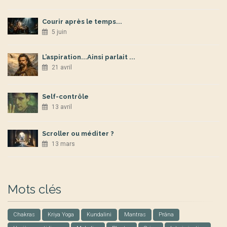
Courir après le temps...
5 juin
L’aspiration...Ainsi parlait ...
21 avril
Self-contrôle
13 avril
Scroller ou méditer ?
13 mars
Mots clés
Chakras
Kriya Yoga
Kundalini
Mantras
Prâna