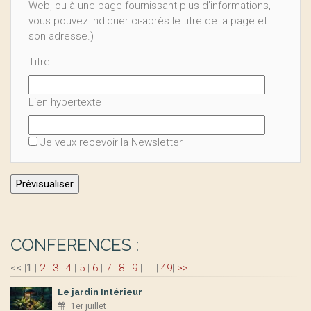
Web, ou à une page fournissant plus d’informations,
vous pouvez indiquer ci-après le titre de la page et
son adresse.)
Titre
Lien hypertexte
Je veux recevoir la Newsletter
CONFERENCES :
<<
|
1
|
2
|
3
|
4
|
5
|
6
|
7
|
8
|
9
|
...
|
49
|
>>
Le jardin Intérieur
1er juillet