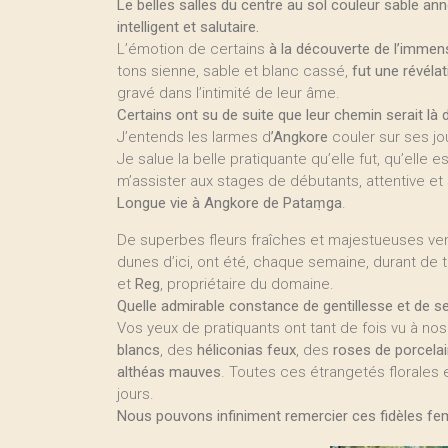
Le belles salles du centre au sol couleur sable ann
intelligent et salutaire.
L’émotion de certains
à la découverte de l’immen
tons sienne, sable et blanc cassé,
fut une révélat
gravé dans l’intimité de leur âme.
Certains ont su de suite que leur chemin serait là
J’entends les larmes d
’Angkore
couler sur ses jo
Je salue la belle pratiquante qu’elle fut, qu’elle e
m’assister aux stages de débutants, attentive et
Longue vie à Angkore de Pataṃga
.
De superbes fleurs fraîches et majestueuses ve
dunes d’ici, ont été, chaque semaine, durant de
et
Reg
, propriétaire du domaine.
Quelle admirable constance de gentillesse et de se
Vos yeux de pratiquants ont tant de fois vu à nos
blancs
, des
héliconias feux
, des
roses de porcela
althéas mauves
. Toutes ces étrangetés florales 
jours.
Nous pouvons infiniment remercier ces fidèles f