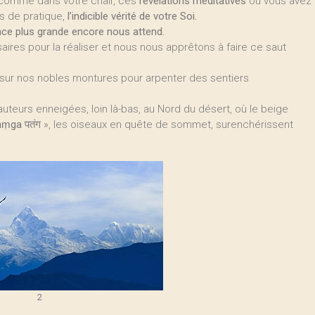
 comme dans votre chair, ces
révélations méditatives
où vous avez
s de pratique,
l’indicible vérité de votre Soi.
nce plus grande encore nous attend.
aires pour la réaliser et nous nous apprêtons à faire ce saut
sur nos nobles montures pour arpenter des sentiers
teurs enneigées, loin là-bas, au Nord du désert, où le beige
aṃga
पतंग », les oiseaux en quête de sommet, surenchérissent
2