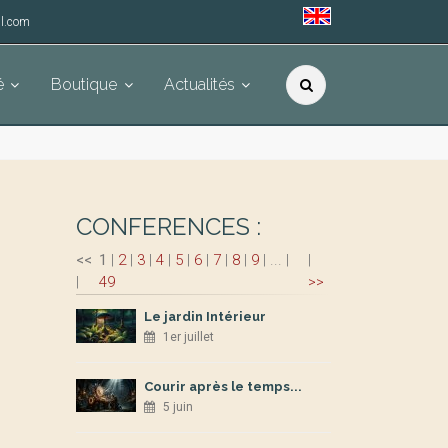
l.com
é
Boutique
Actualités
CONFERENCES :
<<
1
|
2
|
3
|
4
|
5
|
6
|
7
|
8
|
9
|
...
|
|
|
49
>>
Le jardin Intérieur
1er juillet
Courir après le temps...
5 juin