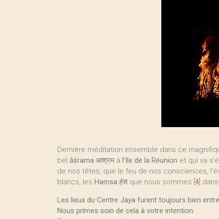
Dernière méditation ensemble dans ce magnifiqu
bel
āśrama
आश्रम à
l’Ile de la Réunion
et qui va s’
de nos têtes, que le feu de nos consciences, l’éc
blancs, les
Haṃsa
हंस que nous sommes
[
4
]
dans 
Les lieux du Centre Jaya furent toujours bien entr
Nous prîmes soin de cela à votre intention
.