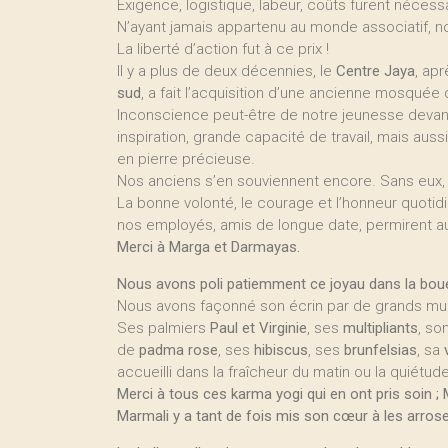
Exigence, logistique, labeur, coûts furent nécessa
N’ayant jamais appartenu au monde associatif, 
La liberté d’action fut à ce prix !
Il y a plus de deux décennies, le
Centre Jaya
, ap
sud
, a fait l’acquisition d’une ancienne mosquée 
Inconscience peut-être de notre jeunesse devant 
inspiration, grande capacité de travail, mais aus
en pierre précieuse.
Nos anciens s’en souviennent encore. Sans eux, 
La bonne volonté, le courage et l’honneur quotidie
nos employés, amis de longue date, permirent au
Merci à Marga et Darmayas.
Nous avons poli patiemment ce joyau dans la boue
Nous avons façonné son écrin par de grands murs 
Ses palmiers
Paul et Virginie
, ses
multipliants
, so
de
padma rose
, ses
hibiscus
, ses
brunfelsias
, sa
accueilli dans la fraîcheur du matin ou la quiétu
Merci à tous ces karma yogi qui en ont pris soin ;
Marmali y a tant de fois mis son cœur à les arroser 