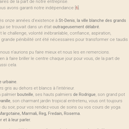
ires de la part de notre entreprise.
nous avons garanti notre indépendance
[
6
]
.
rès onze années d’existence à
St-Denis
,
la ville blanche des grands
qui se trouvait dans un état
outrageusement délabré.
le challenge, volonté inébranlable, confiance, aspiration,
si grande pénibilité ont été nécessaires pour transformer ce taudis
nous n’aurions pu faire mieux et nous les en remercions.
n à faire briller le centre chaque jour pour vous, de la part de
ssi cela.
 urbaine.
gris au dehors et blancs à l’intérieur.
n palmier
bouteille
, ses hauts palmiers
de Rodrigue
, son grand pot
vanille
, son charmant jardin tropical entretenu, vous ont toujours
de du soir, pour vos rendez-vous de soins ou vos cours de yoga.
 Margotaine, Marmali, Reg, Fredain, Rosema.
et à leur parler.