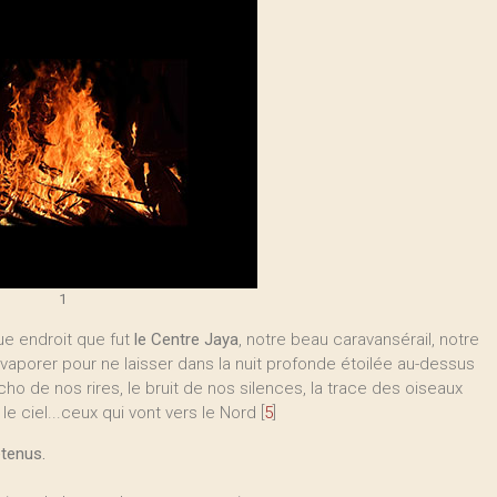
1
e endroit que fut
le Centre Jaya
, notre beau caravansérail, notre
évaporer pour ne laisser dans la nuit profonde étoilée au-dessus
ho de nos rires, le bruit de nos silences, la trace des oiseaux
le ciel...ceux qui vont vers le Nord
[
5
]
etenus.