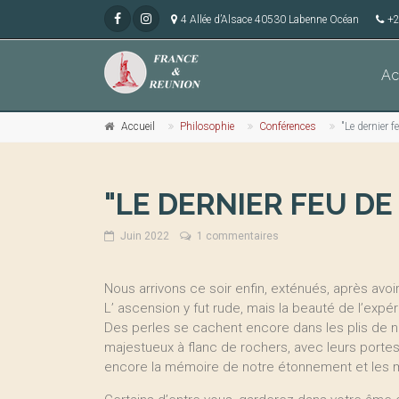
4 Allée d’Alsace 40530 Labenne Océan
+2
Ac
Accueil
Philosophie
Conférences
"Le dernier 
"LE DERNIER FEU DE
Juin 2022
1 commentaires
Nous arrivons ce soir enfin, exténués, après avoi
L’ ascension y fut rude, mais la beauté de l’expér
Des perles se cachent encore dans les plis de 
majestueux à flanc de rochers, avec leurs por
encore la mémoire de notre étonnement et les 