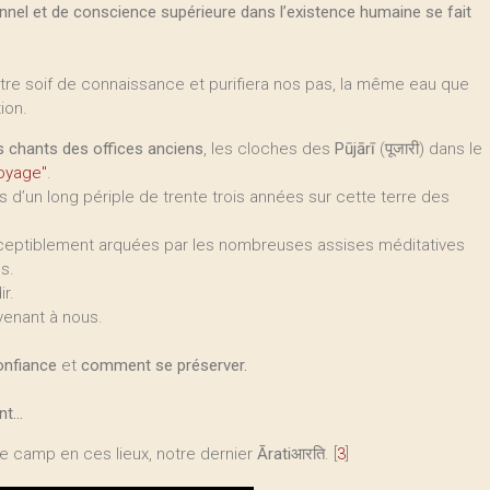
el et de conscience supérieure dans l’existence humaine se fait
tre soif de connaissance et purifiera nos pas, la même eau que
ion.
s chants des offices anciens
, les cloches des
Pūjārī
(पूजारी) dans le
voyage"
.
d’un long périple de trente trois années sur cette terre des
rceptiblement arquées par les nombreuses assises méditatives
s.
r.
venant à nous.
confiance
et
comment se préserver.
t...
de camp en ces lieux, notre dernier
Ārati
आरति.
[
3
]