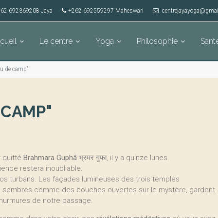
62 692369208 Jaya
+262 692559297 Maheswari
centrejayayoga@gmai
cueil
Le centre
Yoga
Philosophie
Sant
feu de camp"
 CAMP"
r quitté
Brahmara Guphā
भ्रमर गुफा, il y a quinze lunes.
ience restera inoubliable.
nos turbans. Les façades lumineuses des trois temples
tes sombres comme des bouches ouvertes sur le mystère, gardent
murmures de notre passage.