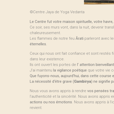
©Centre Jaya de Yoga Vedanta
Le Centre fut votre maison spirituelle, votre havre, 
Ce soir, ses murs vont, dans la nuit, devenir tr
chaleureusement.
Les flammes de notre feu
Ārati
parleront avec le
éternelles.
Ceux qui nous ont fait confiance et sont restés f
dans leur existence.
Ils ont ouvert les portes de
l’ attention bienveillan
J’ai maintenu
la vigilance poétique
que votre vie c
Que fuyons-nous, aujourd’hui, dans cette course e
La nécessité d’être grave (
Gambirya
) ne signifie p
Nous vous avons appris à rendre
vos pensées tr
l’authenticité et la sincérité. Nous avons appris 
actions ou nos émotions
. Nous avons appris à l’id
revient.