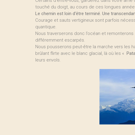
Certains d’entre-vous, garderez dans votre âme
touché du doigt, au cours de ces longues année
Le chemin est loin d’être terminé. Une transcenda
Courage et sauts vertigineux sont parfois nécess
quantique.
Nous traverserons donc l’océan et remonterons 
différemment escarpés.
Nous pousserons peut-être la marche vers les hau
brûlant flirte avec le blanc glacial, là où les «
Pat
leurs envols.