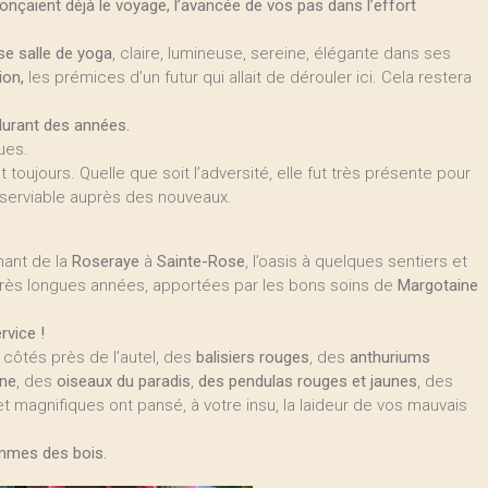
onçaient déjà le voyage, l’avancée de vos pas dans l’effort
se salle de yoga
, claire, lumineuse, sereine, élégante dans ses
ion,
les prémices d’un futur qui allait de dérouler ici. Cela restera
 durant des années.
ues.
st toujours. Quelle que soit l’adversité, elle fut très présente pour
 serviable auprès des nouveaux.
nant de la
Roseraye
à
Sainte-Rose
, l’oasis à quelques sentiers et
 très longues années, apportées par les bons soins de
Margotaine
rvice !
 côtés près de l’autel, des
balisiers rouges
, des
anthuriums
ine
, des
oiseaux du paradis
,
des pendulas rouges et jaunes
, des
et magnifiques ont pansé, à votre insu, la laideur de vos mauvais
emmes des bois.