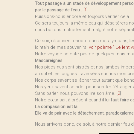
Tout passage à un stade de développement personn
par le passage de l’eau
.
[
1
]
Puissions-nous encore et toujours vérifier cela.
Ce sera toujours la même eau qui désaltérera no
nous boirons mutuellement malgré notre séparat
Ce soir, résonnent encore dans mes tympans,
le
lointain de mes souvenirs.
voir poème " Le lent 
Notre voyage ne date pas de quelques mois mais 
Mascareignes
.
Nos pieds nus sont bistrés et nos jambes impe
au sol et les longues traversées sur nos monture
Nos corps savent se lâcher tout autant que bondi
Nos yeux savent se rider pour scruter l’étranger 
Sans parler, nous pouvons lire son âme.
[
2
]
Notre cœur sait à présent quand
il lui faut faire 
La compassion est là.
Elle va de pair avec le détachement, paradoxalemen
Nous arrivons donc, ce soir, à notre dernier feu 