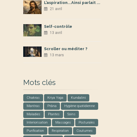
L’aspiration...Ainsi parlait ...
21 avril
Self-contrôle
13 avril
Scroller ou méditer ?
13 mars
Mots clés
Chakras
Kriya Yoga
Kundalini
Mantras
Prâna
Hygiène quotidienne
Maladies
Plantes
Soins
Interiorisation
Massages
Posturales
Purification
Respiration
Coutumes