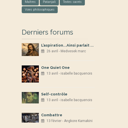
Maîtres
Patanjali
Textes sacrés
Voies philosophiques
Derniers forums
L’aspiration...Ainsi parlait ...
26 avril - Medvesek marc
One Quiet One
13 avril - isabelle bacquenois
Self-contrôle
13 avril - isabelle bacquenois
Combattre
13 février - Angkore Kamakini