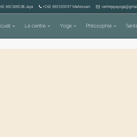
62 692369208 Jaya
+262 692559297 Maheswari
centrejayayoga@gmai
cueil
Le centre
Yoga
Philosophie
Sant