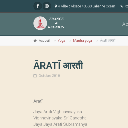
4 Allée d’Alsace 40530 Labenne Océan
+2
Ac
Accueil
Yoga
Mantra yoga
Āratī आरती
ĀRATĪ आरती
Octobre 2010
Āratī
Jaya Arati Vighnavinayaka
Vighnavinayaka Sri Ganesha
Jaya Jaya Arati Subramanya