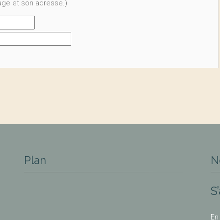
page et son adresse.)
Plan
N
S
En 