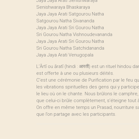
Jaya Jaya Arati Senishwaraya
Senishwaraya Bhaskaraya
Jaya Jaya Arati Satgourou Natha
Satgourou Natha Sivananda
Jaya Jaya Arati Sri Gourou Natha
Sri Gourou Natha Vishnoudevananda
Jaya Jaya Arati Sri Gourou Natha
Sri Gourou Natha Satchidananda
Jaya Jaya Arati Venugopala
L’Ārtī ou āratī (hindi : आरती) est un rituel hind
est offerte à une ou plusieurs déités.
C’est une cérémonie de Purification par le feu qu
les vibrations spirituelles des gens qui y particip
le lieu où on le chante. Nous brûlons le camphre
que celui-ci brûle complètement, s’éteigne tout à 
On offre en même temps un Prasad, nourriture sac
que l’on partage avec les participants.