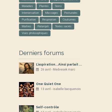
Maladies
Plantes
Soins
Interiorisation
Massages
Posturales
Purification
Respiration
Coutumes
Maîtres
Patanjali
Textes sacrés
Voies philosophiques
Derniers forums
L’aspiration...Ainsi parlait ...
26 avril - Medvesek marc
One Quiet One
13 avril - isabelle bacquenois
Self-contrôle