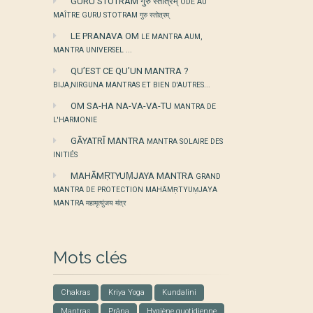
GURU STOTRAM गुरु स्तोत्रम्
ODE AU
MAÎTRE GURU STOTRAM गुरु स्तोत्रम्
LE PRANAVA OM
LE MANTRA AUM,
MANTRA UNIVERSEL ...
QU’EST CE QU’UN MANTRA ?
BIJA,NIRGUNA MANTRAS ET BIEN D'AUTRES...
OM SA-HA NA-VA-VA-TU
MANTRA DE
L'HARMONIE
GĀYATRĪ MANTRA
MANTRA SOLAIRE DES
INITIÉS
MAHĀMṚTYUṂJAYA MANTRA
GRAND
MANTRA DE PROTECTION MAHĀMṚTYUṂJAYA
MANTRA महामृत्युंजय मंत्र
Mots clés
Chakras
Kriya Yoga
Kundalini
Mantras
Prâna
Hygiène quotidienne