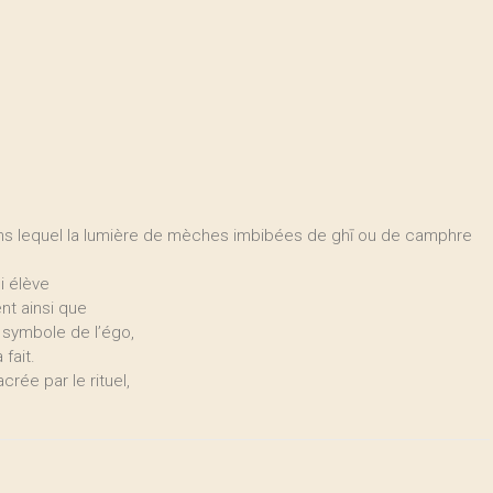
ou dans lequel la lumière de mèches imbibées de ghī ou de camphre
i élève
ent ainsi que
, symbole de l’égo,
fait.
rée par le rituel,