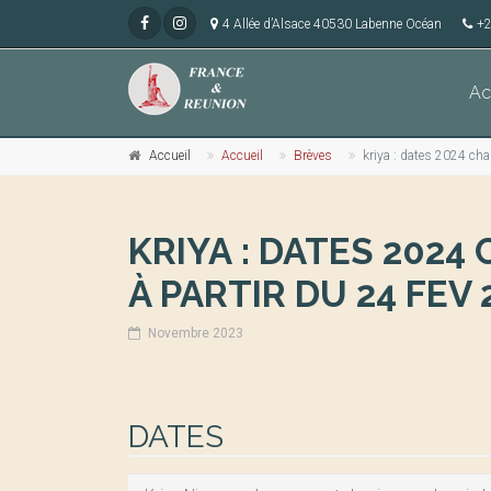
4 Allée d’Alsace 40530 Labenne Océan
+2
Ac
Accueil
Accueil
Brèves
kriya : dates 2024 cha
KRIYA : DATES 202
À PARTIR DU 24 FEV 
Novembre 2023
DATES