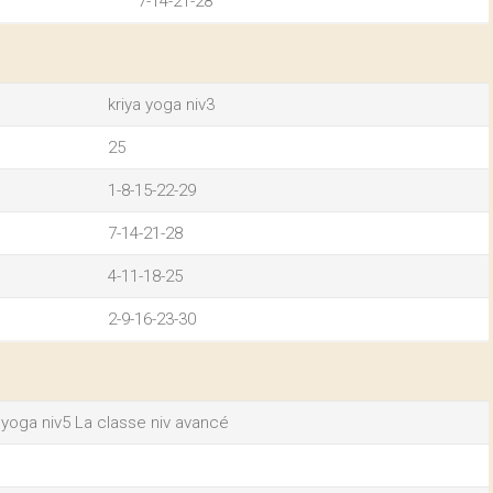
7-14-21-28
kriya yoga niv3
25
1-8-15-22-29
7-14-21-28
4-11-18-25
2-9-16-23-30
a yoga niv5 La classe niv avancé