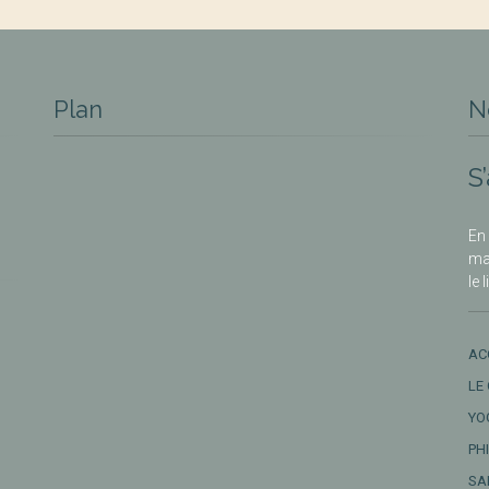
Plan
N
S
En 
ma
le 
AC
LE
YO
PH
SA