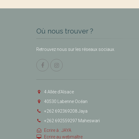
Où nous trouver ?
Retrouvez nous sur les réseaux sociaux.
4 Allée d’Alsace
40530 Labenne Océan
+262 692369208 Jaya
+262 692559297 Maheswari
Ecrire à : JAYA
Ecrire au webmaître