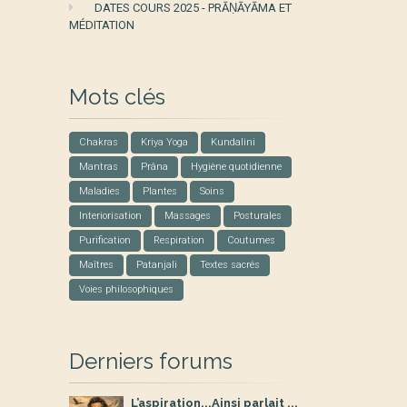
DATES COURS 2025 - PRĀṆĀYĀMA ET
MÉDITATION
Mots clés
Chakras
Kriya Yoga
Kundalini
Mantras
Prâna
Hygiène quotidienne
Maladies
Plantes
Soins
Interiorisation
Massages
Posturales
Purification
Respiration
Coutumes
Maîtres
Patanjali
Textes sacrés
Voies philosophiques
Derniers forums
L’aspiration...Ainsi parlait ...