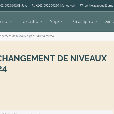
62 692369208 Jaya
+262 692559297 Maheswari
centrejayayoga@gmai
cueil
Le centre
Yoga
Philosophie
Sant
ngement de niveaux à partir du 24 fev 24
4 CHANGEMENT DE NIVEAUX
24