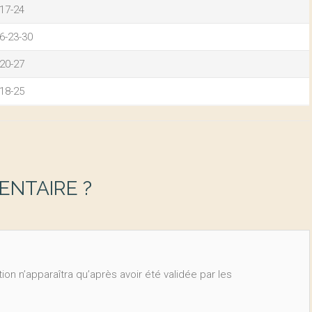
-17-24
16-23-30
-20-27
-18-25
NTAIRE ?
ion n’apparaîtra qu’après avoir été validée par les