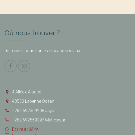
Où nous trouver ?
Retrouvez nous sur les réseaux sociaux.
4 Allée d’Alsace
40530 Labenne Océan
+262 692369208 Jaya
+262 692559297 Maheswari
Ecrire à : JAYA