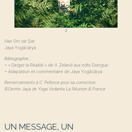
2
Hari Om tat Sat
Jaya Yogācārya
Bibliographie
;
–
« Diriger la Réalité » de V. Zeland aux edts Exergue
–
Adaptation et commentaire de Jaya Yogācārya
Remerciements à C. Pellorce pour sa correction
©Centre Jaya de Yoga Vedanta La Réunion & France
UN MESSAGE, UN