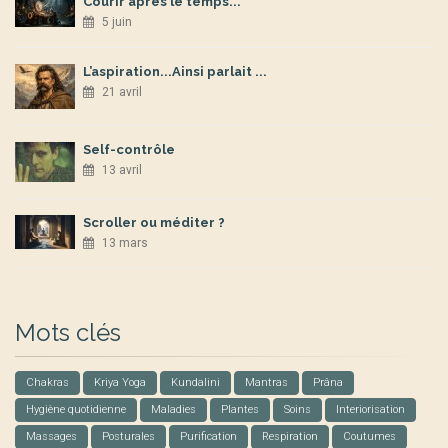
Courir après le temps...
5 juin
L’aspiration...Ainsi parlait ...
21 avril
Self-contrôle
13 avril
Scroller ou méditer ?
13 mars
Mots clés
Chakras
Kriya Yoga
Kundalini
Mantras
Prâna
Hygiène quotidienne
Maladies
Plantes
Soins
Interiorisation
Massages
Posturales
Purification
Respiration
Coutumes