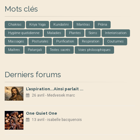
Mots clés
Chakras
Kriya Yoga
Kundalini
Mantras
Prâna
Hygiène quotidienne
Maladies
Plantes
Soins
Interiorisation
Massages
Posturales
Purification
Respiration
Coutumes
Maîtres
Patanjali
Textes sacrés
Voies philosophiques
Derniers forums
L’aspiration...Ainsi parlait ...
26 avril - Medvesek marc
One Quiet One
13 avril - isabelle bacquenois