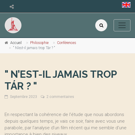
Accueil
Philosophie
Conférences
" N’est-il jamais trop Tár ? "
" N’EST-IL JAMAIS TROP
TÁR ? "
Septembre 2023
2 commentaires
En respectant la cohérence de l’étude que nous abordons
depuis quelques temps, je vais ce soir, faire avec vous une
parabole, par l’analyse d’un film récent qui me semble d’une
importance à bien des niveaux.