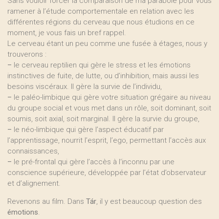
Sans vouloir forcer la comparaison de ma parabole pour vous
ramener à l’étude comportementale en relation avec les
différentes régions du cerveau que nous étudions en ce
moment, je vous fais un bref rappel.
Le cerveau étant un peu comme une fusée à étages, nous y
trouverons :
–
le cerveau reptilien qui gère le stress et les émotions
instinctives de fuite, de lutte, ou d’inhibition, mais aussi les
besoins viscéraux. Il gère la survie de l’individu,
–
le paléo-limbique qui gère votre situation grégaire au niveau
du groupe social et vous met dans un rôle, soit dominant, soit
soumis, soit axial, soit marginal. Il gère la survie du groupe,
–
le néo-limbique qui gère l’aspect éducatif par
l’apprentissage, nourrit l’esprit, l’ego, permettant l’accès aux
connaissances,
–
le pré-frontal qui gère l’accès à l‘inconnu par une
conscience supérieure, développée par l’état d’observateur
et d’alignement.
Revenons au film. Dans
Tár
, il y est beaucoup question des
émotions
.