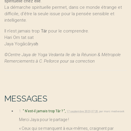
spirituelle chez elle
.
La démarche spirituelle permet, dans ce monde étrange et
difficile, d’être la seule issue pour la pensée sensible et
intelligente.
Il n’est jamais trop
Tár
pour le comprendre.
Hari Om tat sat
Jaya Yogācāryaḥ
©Centre Jaya de Yoga Vedanta Ile de la Réunion & Métropole
Remerciements à C. Pellorce pour sa correction
MESSAGES
1.
" N’est-il jamais trop Tár ? ",
17 septembre 2023, 07:20
,
par
marc medvesek
Merci Jaya pour le partage !
« Ceux qui se manquent à eux-mêmes, craignent par