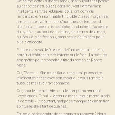
Cet abîme, cette « ruine de l’âme », m’a toujours fait penser
au génocide nazi, où des gens souvent extrêmement
intelligents, raffinés, éduqués, polis, ont commis
l’impensable, l’innommable, l’indicible. A savoir, organiser
le massacre systématique d’hommes, de femmes et
d’enfants innocents , et ce à échelle industrielle. Au centre
du système, au bout de la chaine, des usines de la mort,
huilées « à la perfection », sans cesse optimisées pour
plus d’efficacité.
Et après le travail, le Directeur de l’usine rentrait chez lui,
border et embrasser ses enfants sur le front. La mort est
son métier, pour reprendre le titre du roman de Robert
Merle.
Oui, Tàr est un film magnifique ; magistral, puissant, et
tellement en phase avec son époque Je vous remercie
aussi de me l’avoir fait connaitre.
Oui, pour le premier rôle : « seule compte sa course à
l’excellence ». Et oui : « le cœur a manqué et le mental a pris
le contrôle ». Et pourtant, malgré ce manque de dimension
spirituelle, elle a tant de qualités…
Est-ce le lot de nombre de personnes au pouvoir ? Nous