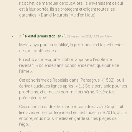
ricochet, de manquer de tout.Alors ils envahissent ce qui
est à leur portée, ils se protègent et exigent toutes les
garanties. » Daniel Meurois( Vu d’en Haut)
2.
" N’est-il jamais trop Tár ? ",
21 septembre 2023, 12:55
,
par
Adrien
Merci Jaya pour la subtilité, la profondeur et la pertinence
de vos conférences.
En écho à celle-ci, une citation apprise à l’école me
revenait : « science sans conscience n’est que ruine de
l’âme ».
Cet aphorisme de Rabelais dans ‘Pantagruel’ (1532), où il
écrivait quelques lignes après : « (…) Sois serviable pour tes
prochains, et aime-les comme toi-même. Révère tes
précepteurs. »*
Ceci dans un cadre de transmission de savoir. Ce qui fait
lien avec votre conférence « Les certitudes » de 2016, où, là
encore, vous nous mettiez en garde sur les pièges de
l’égo…