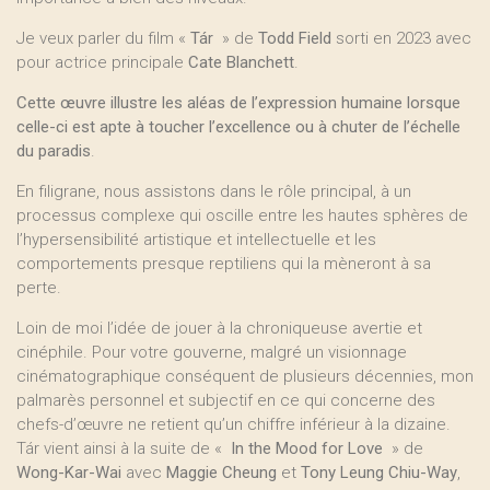
Je veux parler du film «
Tár
» de
Todd Field
sorti en 2023 avec
pour actrice principale
Cate Blanchett
.
Cette œuvre illustre les aléas de l’expression humaine lorsque
celle-ci est apte à toucher l’excellence ou à chuter de l’échelle
du paradis
.
En filigrane, nous assistons dans le rôle principal, à un
processus complexe qui oscille entre les hautes sphères de
l’hypersensibilité artistique et intellectuelle et les
comportements presque reptiliens qui la mèneront à sa
perte.
Loin de moi l’idée de jouer à la chroniqueuse avertie et
cinéphile. Pour votre gouverne, malgré un visionnage
cinématographique conséquent de plusieurs décennies, mon
palmarès personnel et subjectif en ce qui concerne des
chefs-d’œuvre ne retient qu’un chiffre inférieur à la dizaine.
Tár vient ainsi à la suite de «
In the Mood for Love
» de
Wong-Kar-Wai
avec
Maggie Cheung
et
Tony Leung Chiu-Way
,