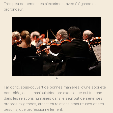
Très peu de personnes s’expriment avec élégance et
profondeur.
4
Tár
donc, sous-couvert de bonnes manières, d’une sobriété
contrôlée, est la manipulatrice par excellence qui tranche
dans les relations humaines dans le seul but de servir ses
propres exigences, autant en relations amoureuses et ses
besoins, que professionnellement.