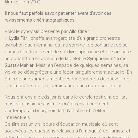
film sorti en 2000.
Il nous faut parfois savoir patienter avant d’avoir des
ravissements cinématographiques
.
Voici le synopsis présenté par
Allo Ciné
:
«
Lydia Tár
, cheffe avant-gardiste d’un grand orchestre
symphonique allemand, est au sommet de son art et de sa
carrière. Le lancement de son livre approche et elle prépare
un concerto très attendu de la célèbre
Symphonie n° 5 de
Gustav Mahler
. Mais, en l’espace de quelques semaines, sa
vie va se désagréger d’une façon singulièrement actuelle. En
émerge un examen virulent des mécanismes du pouvoir, de
leur impact et de leur persistance dans notre société. »
Nous entrons à pieds joints dans le cercle restreint de l’art
musical classique assimilé ici à un environnement
contemporain bourgeois fait d’artistes et d’élites
intellectuels.
Ce film est un vrai cours d’éducation musicale où sont
soulevées les questions relatives à l’ambiguïté de l’artiste et
à l’esthétique de la musique, mais aussi à ce qui différencie