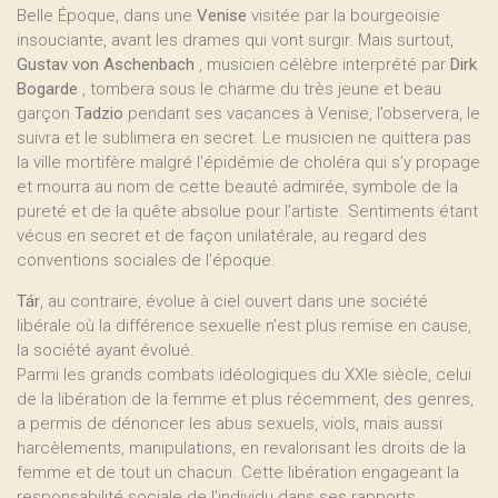
Belle Époque, dans une
Venise
visitée par la bourgeoisie
insouciante, avant les drames qui vont surgir. Mais surtout,
Gustav von Aschenbach
, musicien célèbre interprété par
Dirk
Bogarde
, tombera sous le charme du très jeune et beau
garçon
Tadzio
pendant ses vacances à Venise, l’observera, le
suivra et le sublimera en secret. Le musicien ne quittera pas
la ville mortifère malgré l’épidémie de choléra qui s’y propage
et mourra au nom de cette beauté admirée, symbole de la
pureté et de la quête absolue pour l’artiste. Sentiments étant
vécus en secret et de façon unilatérale, au regard des
conventions sociales de l’époque.
Tár
, au contraire, évolue à ciel ouvert dans une société
libérale où la différence sexuelle n’est plus remise en cause,
la société ayant évolué.
Parmi les grands combats idéologiques du XXIe siècle, celui
de la libération de la femme et plus récemment, des genres,
a permis de dénoncer les abus sexuels, viols, mais aussi
harcèlements, manipulations, en revalorisant les droits de la
femme et de tout un chacun. Cette libération engageant la
responsabilité sociale de l’individu dans ses rapports