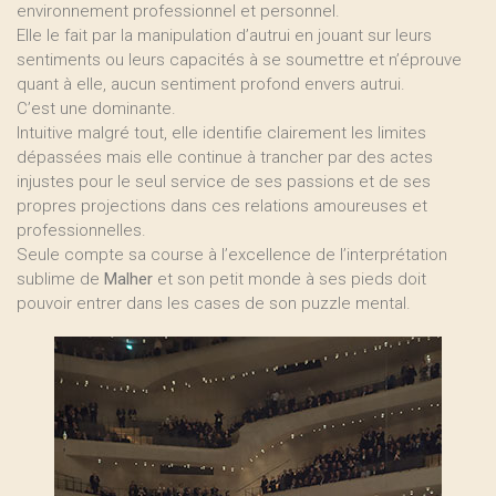
environnement professionnel et personnel.
Elle le fait par la manipulation d’autrui en jouant sur leurs
sentiments ou leurs capacités à se soumettre et n’éprouve
quant à elle, aucun sentiment profond envers autrui.
C’est une dominante.
Intuitive malgré tout, elle identifie clairement les limites
dépassées mais elle continue à trancher par des actes
injustes pour le seul service de ses passions et de ses
propres projections dans ces relations amoureuses et
professionnelles.
Seule compte sa course à l’excellence de l’interprétation
sublime de
Malher
et son petit monde à ses pieds doit
pouvoir entrer dans les cases de son puzzle mental.