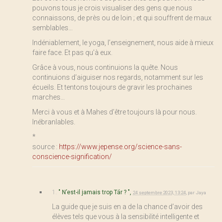
pouvons tous je crois visualiser des gens que nous
connaissons, de près ou de loin ; et qui souffrent de maux
semblables…
Indéniablement, le yoga, l’enseignement, nous aide à mieux
faire face. Et pas qu’à eux.
Grâce à vous, nous continuions la quête. Nous
continuions d’aiguiser nos regards, notamment sur les
écueils. Et tentons toujours de gravir les prochaines
marches…
Merci à vous et à Mahes d’être toujours là pour nous.
Inébranlables.
*
source :
https://www.jepense.org/science-sans-
conscience-signification/
1.
" N’est-il jamais trop Tár ? ",
24 septembre 2023, 13:24
,
par
Jaya
La guide que je suis en a de la chance d’avoir des
élèves tels que vous à la sensibilité intelligente et