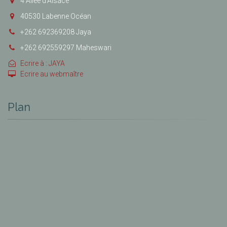
4 Allée d’Alsace
40530 Labenne Océan
+262 692369208 Jaya
+262 692559297 Maheswari
Ecrire à : JAYA
Ecrire au webmaître
Plan