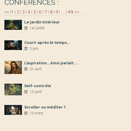
CONFERENCES :
<<
|
1
|
2
|
3
|
4
|
5
|
6
|
7
|
8
|
9
|
...
|
49
|
>>
Le jardin Intérieur
1er juillet
Courir après le temps...
5 juin
L’aspiration...Ainsi parlait ...
21 avril
Self-contrôle
13 avril
Scroller ou méditer ?
13 mars