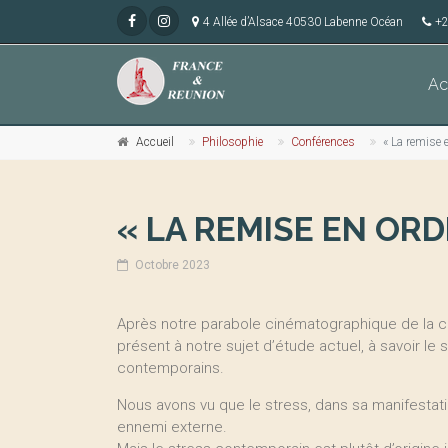
4 Allée d’Alsace 40530 Labenne Océan
+2
Ac
Accueil
Philosophie
Conférences
« La remise e
« LA REMISE EN ORD
Octobre 2023
Après notre parabole cinématographique de la
présent à notre sujet d’étude actuel, à savoir le 
contemporains.
Nous avons vu que le stress, dans sa manifestati
ennemi externe.