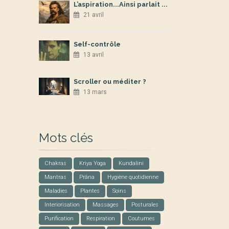
L’aspiration...Ainsi parlait ...
21 avril
Self-contrôle
13 avril
Scroller ou méditer ?
13 mars
Mots clés
Chakras
Kriya Yoga
Kundalini
Mantras
Prâna
Hygiène quotidienne
Maladies
Plantes
Soins
Interiorisation
Massages
Posturales
Purification
Respiration
Coutumes