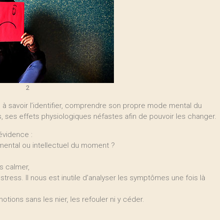
2
s, à savoir l’identifier, comprendre son propre mode mental du
ses effets physiologiques néfastes afin de pouvoir les changer.
 évidence :
ental ou intellectuel du moment ?
s calmer,
ress. Il nous est inutile d’analyser les symptômes une fois là
ions sans les nier, les refouler ni y céder.