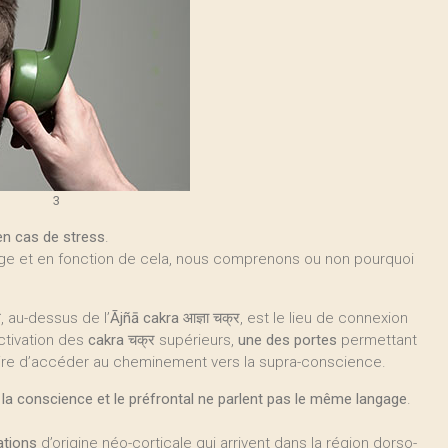
3
 en cas de stress
.
ge et en fonction de cela, nous comprenons ou non pourquoi
, au-dessus de l’
Ājñā cakra
आज्ञा चक्र, est le lieu de connexion
’activation des
cakra
चक्र supérieurs,
une des portes
permettant
ire d’accéder au cheminement vers la supra-conscience.
 la conscience et le préfrontal ne parlent pas le même langage
.
ations
d’origine néo-corticale qui arrivent dans la région dorso-