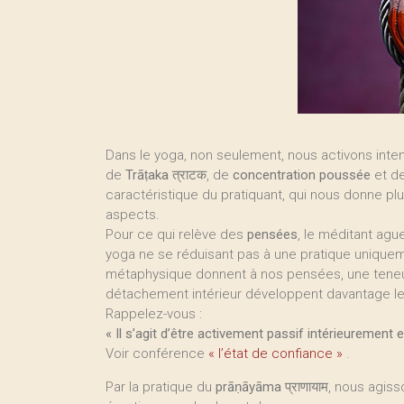
Dans le yoga, non seulement, nous activons inten
de
Trāṭaka
त्राटक, de
concentration poussée
et d
caractéristique du pratiquant, qui nous donne pl
aspects.
Pour ce qui relève des
pensées
, le méditant ague
yoga ne se réduisant pas à une pratique uniquemen
métaphysique donnent à nos pensées, une teneur p
détachement intérieur développent davantage l
Rappelez-vous :
« Il s’agit d’être activement passif intérieurement
Voir conférence
« l’état de confiance »
.
Par la pratique du
prāṇāyāma
प्राणायाम, nous agi