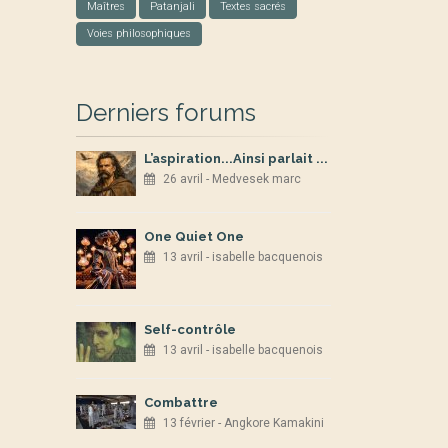
Maîtres
Patanjali
Textes sacrés
Voies philosophiques
Derniers forums
L’aspiration...Ainsi parlait ...
26 avril - Medvesek marc
One Quiet One
13 avril - isabelle bacquenois
Self-contrôle
13 avril - isabelle bacquenois
Combattre
13 février - Angkore Kamakini