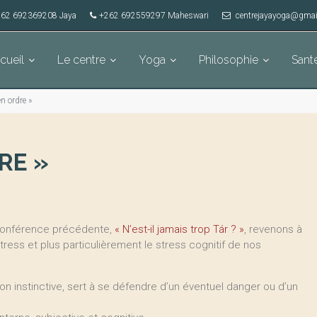
62 692369208 Jaya
+262 692559297 Maheswari
centrejayayoga@gmai
cueil
Le centre
Yoga
Philosophie
Sant
n ordre »
RE »
 conférence précédente,
« N’est-il jamais trop Tár ? »
, revenons à
stress et plus particulièrement le stress cognitif de nos
on instinctive, sert à se défendre d’un éventuel danger ou d’un