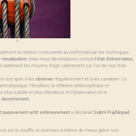
1
sément la relation consciente au préfrontal par les techniques
e
visualisation
, mais nous développons surtout
l’état d’observateur
,
us aisément les moyens d’agir calmement sur l’un de ces trois
rri est apte à les
observer
régulièrement et à les canaliser. Le
t physique, l’érudition, la réflexion philosophique et
lus subtile et plus élévatrice et l’observation et le
e
discernement
.
 et passivement actif extérieurement »
déclarait
Svāmī Prajñānpad
.
ssons sur le souffle et sommes à même de mieux gérer nos