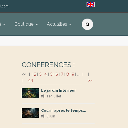
l.com
é
Boutique
Actualités
CONFERENCES :
<<
1
|
2
|
3
|
4
|
5
|
6
|
7
|
8
|
9
|
...
|
|
|
49
>>
Le jardin Intérieur
1er juillet
Courir après le temps...
5 juin