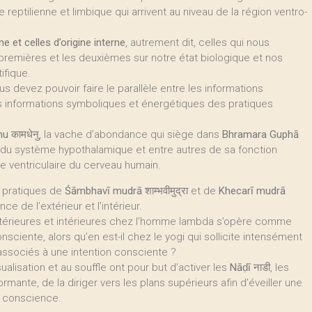
e reptilienne et limbique qui arrivent au niveau de la région ventro-
e et celles d’origine interne
, autrement dit, celles qui nous
 premières et les deuxièmes sur notre état biologique et nos
ifique.
ous devez pouvoir faire le parallèle entre les informations
s informations symboliques et énergétiques des pratiques
nu
कामधेनु, la vache d’abondance qui siège dans
Bhramara Guphā
ûr du système hypothalamique et entre autres de sa fonction
 ventriculaire du cerveau humain.
es pratiques de
Śāmbhavī mudrā
शाम्भवीमुद्रा et de
Khecarī mudrā
nce de l’extérieur et l’intérieur.
 extérieures et intérieures chez l’homme lambda s’opère comme
iente, alors qu’en est-il chez le yogi qui sollicite intensément
associés à une intention consciente ?
alisation et au souffle ont pour but d’activer les
Nāḍī
नाडी, les
ormante, de la diriger vers les plans supérieurs afin d’éveiller une
la conscience.