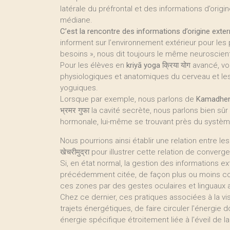
latérale du préfrontal et des informations d’origin
médiane.
C’est la rencontre des informations d’origine extern
informent sur l’environnement extérieur pour les
besoins », nous dit toujours le même neuroscient
Pour les élèves en
kriyā yoga
क्रिया योग avancé, v
physiologiques et anatomiques du cerveau et le
yoguiques.
Lorsque par exemple, nous parlons de
Kamadhe
भ्रमर गुफा la cavité secrète, nous parlons bien s
hormonale, lui-même se trouvant près du système
Nous pourrions ainsi établir une relation entre l
खेचरीमुद्रा pour illustrer cette relation de converge
Si, en état normal, la gestion des informations
précédemment citée, de façon plus ou moins consc
ces zones par des gestes oculaires et linguaux 
Chez ce dernier, ces pratiques associées à la visu
trajets énergétiques, de faire circuler l’énergie d
énergie spécifique étroitement liée à l’éveil de 