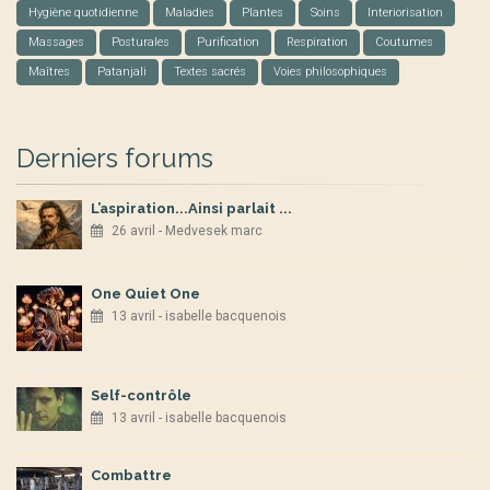
Hygiène quotidienne
Maladies
Plantes
Soins
Interiorisation
Massages
Posturales
Purification
Respiration
Coutumes
Maîtres
Patanjali
Textes sacrés
Voies philosophiques
Derniers forums
L’aspiration...Ainsi parlait ...
26 avril - Medvesek marc
One Quiet One
13 avril - isabelle bacquenois
Self-contrôle
13 avril - isabelle bacquenois
Combattre