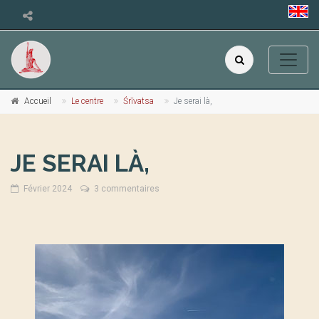
Accueil
Le centre
Śrīvatsa
Je serai là,
JE SERAI LÀ,
Février 2024
3 commentaires