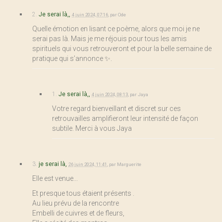
2.
Je serai là,,
4 juin 2024, 07:16
,
par
Ode
Quelle émotion en lisant ce poème, alors que moi je ne
serai pas là. Mais je me réjouis pour tous les amis
spirituels qui vous retrouveront et pour la belle semaine de
pratique qui s’annonce ✨.
1.
Je serai là,,
4 juin 2024, 08:13
,
par
Jaya
Votre regard bienveillant et discret sur ces
retrouvailles amplifieront leur intensité de façon
subtile. Merci à vous Jaya
3.
je serai là,
26 juin 2024, 11:41
,
par
Marguerite
Elle est venue...
Et presque tous étaient présents .
Au lieu prévu de la rencontre
Embelli de cuivres et de fleurs,