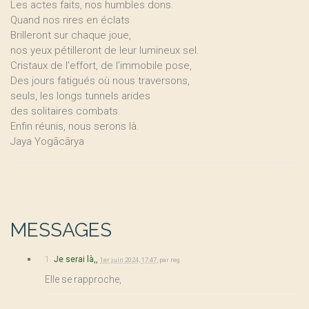
Les actes faits, nos humbles dons.
Quand nos rires en éclats
Brilleront sur chaque joue,
nos yeux pétilleront de leur lumineux sel.
Cristaux de l’effort, de l’immobile pose,
Des jours fatigués où nous traversons,
seuls, les longs tunnels arides
des solitaires combats.
Enfin réunis, nous serons là.
Jaya Yogācārya
MESSAGES
1.
Je serai là,,
1er juin 2024, 17:47
,
par
reg
Elle se rapproche,