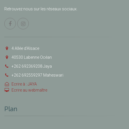
Retrouvez nous sur les réseaux sociaux.
4 Allée d’Alsace
40530 Labenne Océan
+262 692369208 Jaya
+262 692559297 Maheswari
Ecrire à : JAYA
Ecrire au webmaître
Plan