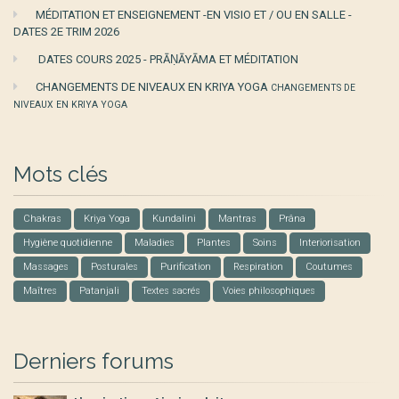
MÉDITATION ET ENSEIGNEMENT -EN VISIO ET / OU EN SALLE -
DATES 2E TRIM 2026
DATES COURS 2025 - PRĀṆĀYĀMA ET MÉDITATION
CHANGEMENTS DE NIVEAUX EN KRIYA YOGA
CHANGEMENTS DE
NIVEAUX EN KRIYA YOGA
Mots clés
Chakras
Kriya Yoga
Kundalini
Mantras
Prâna
Hygiène quotidienne
Maladies
Plantes
Soins
Interiorisation
Massages
Posturales
Purification
Respiration
Coutumes
Maîtres
Patanjali
Textes sacrés
Voies philosophiques
Derniers forums