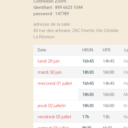
Connexion Zoom :
Identifiant : 899 6623 1044
password : 147789
adresse de la salle :
40 rue des artisans, ZAC Finette Ste Clotilde
La Réunion
Date
HRUN
HFR
ty
lundi 29 juin
16h45
14h45
H
mardi 30 juin
18h30
16h30
H
mercredi 01 juillet
16h45
14h45
H
18h30
16h30
Mé
jeudi 02 juilletn
18h30
16h30
Kr
vendredi 03 juillet
17h
15h
N