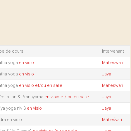
pe de cours
Intervenant
atha yoga
en visio
Maheswari
atha yoga
en visio
Jaya
atha yoga
en visio et/ou en salle
Maheswari
ditation & Pranayama
en visio et/ ou en salle
Jaya
iya yoga niv 3
en visio
Jaya
idra
en visio
Māheśvarī