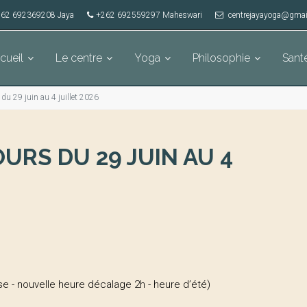
62 692369208 Jaya
+262 692559297 Maheswari
centrejayayoga@gmai
cueil
Le centre
Yoga
Philosophie
Sant
u 29 juin au 4 juillet 2026
RS DU 29 JUIN AU 4
se - nouvelle heure décalage 2h - heure d’été)