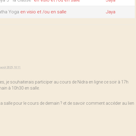
iya 5 " la Classe"
en visio et /ou en salle
Jaya
atha Yoga
en visio et /ou en salle
Jaya
 août 2025, 10:11
, je souhaiterais participer au cours de Nidra en ligne ce soir à 17h
ain à 10h30 en salle.
e la salle pour le cours de demain ? et de savoir comment accéder au lien