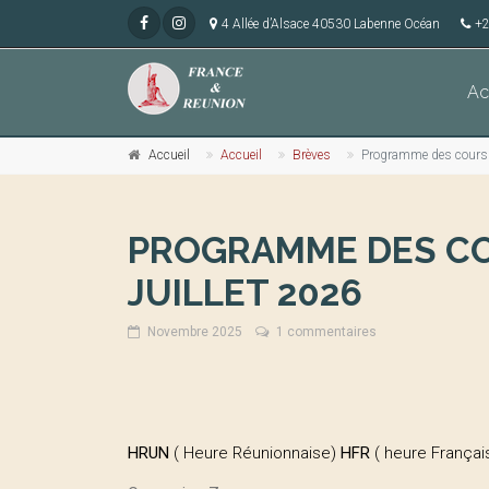
4 Allée d’Alsace 40530 Labenne Océan
+2
Ac
Accueil
Accueil
Brèves
Programme des cours d
PROGRAMME DES COU
JUILLET 2026
Novembre 2025
1 commentaires
HRUN
( Heure Réunionnaise)
HFR
( heure Françai