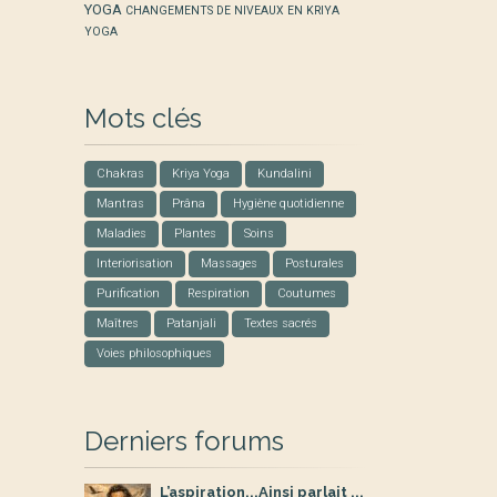
YOGA
CHANGEMENTS DE NIVEAUX EN KRIYA
YOGA
Mots clés
Chakras
Kriya Yoga
Kundalini
Mantras
Prâna
Hygiène quotidienne
Maladies
Plantes
Soins
Interiorisation
Massages
Posturales
Purification
Respiration
Coutumes
Maîtres
Patanjali
Textes sacrés
Voies philosophiques
Derniers forums
L’aspiration...Ainsi parlait ...