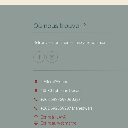
Où nous trouver ?
Retrouvez nous sur les réseaux sociaux.
4 Allée d’Alsace
40530 Labenne Océan
+262 692369208 Jaya
+262 692559297 Maheswari
Ecrire à : JAYA
Ecrire au webmaître