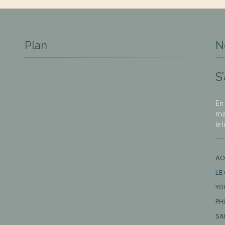
Plan
N
S
En 
ma
le 
AC
LE
YO
PH
SA