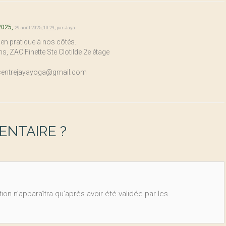
2025,
29 août 2025, 10:29
,
par
Jaya
 en pratique à nos côtés.
ns, ZAC Finette Ste Clotilde 2e étage
e : centrejayayoga@gmail.com
NTAIRE ?
ion n’apparaîtra qu’après avoir été validée par les