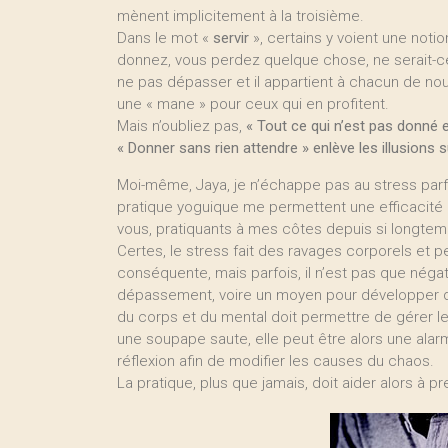
mènent implicitement à la troisième.
Dans le mot «
servir
», certains y voient une notio
donnez, vous perdez quelque chose, ne serait-ce 
ne pas dépasser et il appartient à chacun de nous
une « mane » pour ceux qui en profitent.
Mais n’oubliez pas,
« Tout ce qui n’est pas donné 
« Donner sans rien attendre » enlève les illusions
Moi-même, Jaya, je n’échappe pas au stress parfo
pratique yoguique me permettent une efficacité r
vous, pratiquants à mes côtes depuis si longtem
Certes, le stress fait des ravages corporels et pe
conséquente, mais parfois, il n’est pas que négati
dépassement, voire un moyen pour développer de
du corps et du mental doit permettre de gérer le
une soupape saute, elle peut être alors une ala
réflexion afin de modifier les causes du chaos.
La pratique, plus que jamais, doit aider alors à pre