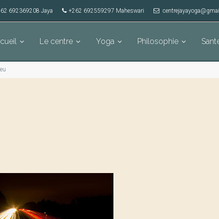
62 692369208 Jaya
+262 692559297 Maheswari
centrejayayoga@gmai
cueil
Le centre
Yoga
Philosophie
Sant
Feu