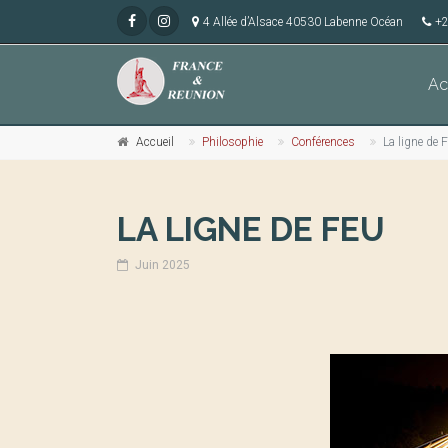
4 Allée d’Alsace 40530 Labenne Océan
+2
Ac
Accueil
Philosophie
Conférences
La ligne de 
LA LIGNE DE FEU
Juin 2025