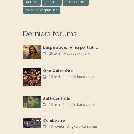
Maîtres
Patanjali
Textes sacrés
Voies philosophiques
Derniers forums
L’aspiration...Ainsi parlait ...
26 avril - Medvesek marc
One Quiet One
13 avril - isabelle bacquenois
Self-contrôle
13 avril - isabelle bacquenois
Combattre
13 février - Angkore Kamakini