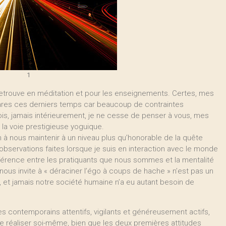
1
 retrouve en méditation et pour les enseignements. Certes, mes
rares ces derniers temps car beaucoup de contraintes
ois, jamais intérieurement, je ne cesse de penser à vous, mes
la voie prestigieuse yoguique.
n à nous maintenir à un niveau plus qu’honorable de la quête
s observations faites lorsque je suis en interaction avec le monde
ifférence entre les pratiquants que nous sommes et la mentalité
nous invite à « déraciner l’égo à coups de hache » n’est pas un
 et jamais notre société humaine n’a eu autant besoin de
es contemporains attentifs, vigilants et généreusement actifs,
 se réaliser soi-même, bien que les deux premières attitudes