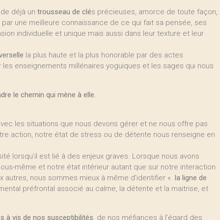
sède déjà un
trousseau de clé
s précieuses, amorce de toute façon,
par une meilleure connaissance de ce qui fait sa pensée, ses
on individuelle et unique mais aussi dans leur texture et leur
verselle
la plus haute et la plus honorable par des actes
er les enseignements millénaires yoguiques et les sages qui nous
ndre le chemin qui mène à elle.
avec les situations que nous devons gérer et ne nous offre pas
tre action, notre état de stress ou de détente nous renseigne en
ité lorsqu’il est lié à des enjeux graves. Lorsque nous avons
 nous-même et notre état intérieur autant que sur notre interaction
 aux autres, nous sommes mieux à même d’identifier «
la ligne de
tal préfrontal associé au calme, la détente et la maitrise, et
s à vis de nos susceptibilités
, de nos méfiances à l’égard des