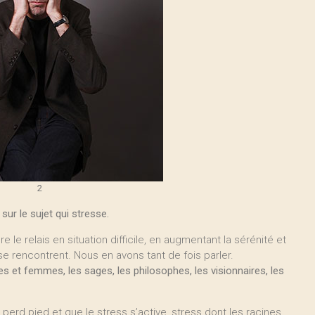
2
sur le sujet qui stresse.
e le relais en situation difficile, en augmentant la sérénité et
 se rencontrent. Nous en avons tant de fois parler.
s et femmes, les sages, les philosophes, les visionnaires, les
 perd pied et que le stress s’active, stress dont les racines