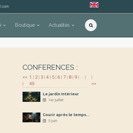
l.com
é
Boutique
Actualités
CONFERENCES :
<<
1
|
2
|
3
|
4
|
5
|
6
|
7
|
8
|
9
|
...
|
|
|
49
>>
Le jardin Intérieur
1er juillet
Courir après le temps...
5 juin