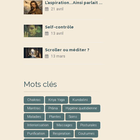
L’aspiration...Ainsi parlait ...
21 avril
Self-contrôle
13 avril
Scroller ou méditer ?
13 mars
Mots clés
Chakras
Kriya Yoga
Kundalini
Mantras
Prâna
Hygiène quotidienne
Maladies
Plantes
Soins
Interiorisation
Massages
Posturales
Purification
Respiration
Coutumes