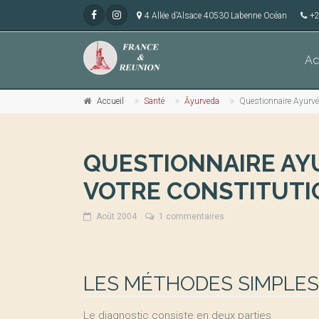
4 Allée d’Alsace 40530 Labenne Océan
+2
Ac
Accueil
Santé
Āyurveda
Questionnaire Ayurvéd
QUESTIONNAIRE AY
VOTRE CONSTITUTIO
Août 2004
1 commentaires
LES MÉTHODES SIMPLES
Le diagnostic consiste en deux parties