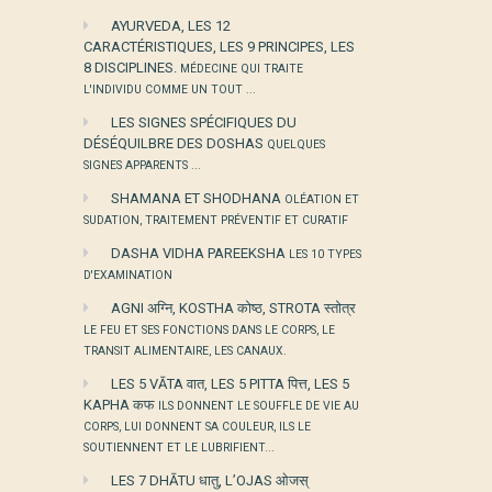
AYURVEDA, LES 12
CARACTÉRISTIQUES, LES 9 PRINCIPES, LES
8 DISCIPLINES.
MÉDECINE QUI TRAITE
L'INDIVIDU COMME UN TOUT ...
LES SIGNES SPÉCIFIQUES DU
DÉSÉQUILBRE DES DOSHAS
QUELQUES
SIGNES APPARENTS ...
SHAMANA ET SHODHANA
OLÉATION ET
SUDATION, TRAITEMENT PRÉVENTIF ET CURATIF
DASHA VIDHA PAREEKSHA
LES 10 TYPES
D'EXAMINATION
AGNI अग्नि, KOSTHA कोष्ठ, STROTA स्तोत्र
LE FEU ET SES FONCTIONS DANS LE CORPS, LE
TRANSIT ALIMENTAIRE, LES CANAUX.
LES 5 VĀTA वात, LES 5 PITTA पित्त, LES 5
KAPHA कफ
ILS DONNENT LE SOUFFLE DE VIE AU
CORPS, LUI DONNENT SA COULEUR, ILS LE
SOUTIENNENT ET LE LUBRIFIENT...
LES 7 DHĀTU धातु, L’OJAS ओजस्