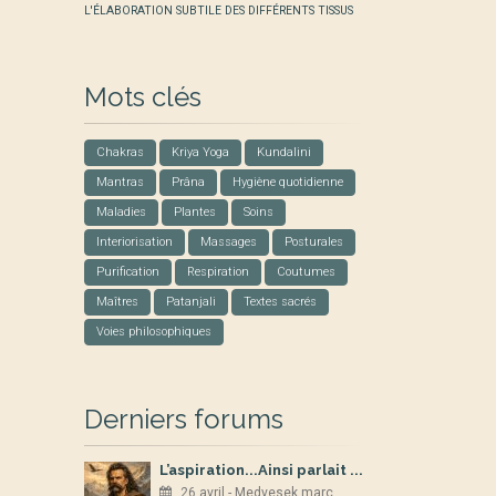
L'ÉLABORATION SUBTILE DES DIFFÉRENTS TISSUS
Mots clés
Chakras
Kriya Yoga
Kundalini
Mantras
Prâna
Hygiène quotidienne
Maladies
Plantes
Soins
Interiorisation
Massages
Posturales
Purification
Respiration
Coutumes
Maîtres
Patanjali
Textes sacrés
Voies philosophiques
Derniers forums
L’aspiration...Ainsi parlait ...
26 avril - Medvesek marc