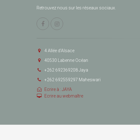
Retrouvez nous sur les réseaux sociaux.
4 Allée d’Alsace
40530 Labenne Océan
+262 692369208 Jaya
+262 692559297 Maheswari
Ecrire à : JAYA
Ecrire au webmaître