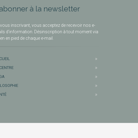
’abonner à la newsletter
vous inscrivant, vous acceptez de recevoir nos e-
ils d’information. Désinscription à tout moment via
lien en pied de chaque e-mail.
CUEIL
 CENTRE
GA
ILOSOPHIE
NTÉ