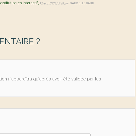
stitution en interactif,
17 avril 2020, 12:40
,
par
GABRIELLE BAUD
NTAIRE ?
ion n’apparaîtra qu’après avoir été validée par les