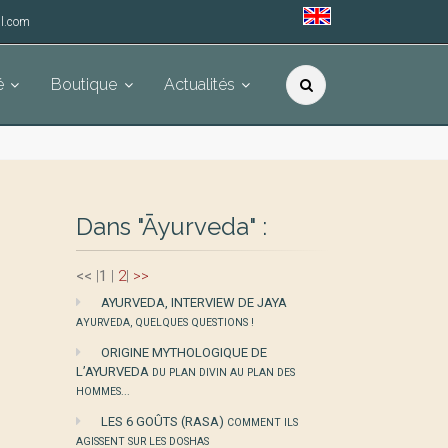
l.com
é
Boutique
Actualités
Dans "Āyurveda" :
<<
|
1
|
2
|
>>
AYURVEDA, INTERVIEW DE JAYA
AYURVEDA, QUELQUES QUESTIONS !
ORIGINE MYTHOLOGIQUE DE
L’AYURVEDA
DU PLAN DIVIN AU PLAN DES
HOMMES...
LES 6 GOÛTS (RASA)
COMMENT ILS
AGISSENT SUR LES DOSHAS