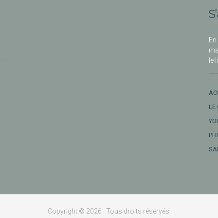
S
En 
ma
le 
AC
LE
YO
PH
SA
Copyright © 2026 . Tous droits réservés.