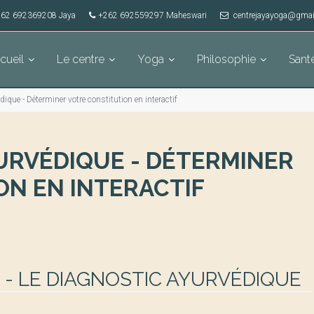
62 692369208 Jaya
+262 692559297 Maheswari
centrejayayoga@gmai
cueil
Le centre
Yoga
Philosophie
Sant
ique - Déterminer votre constitution en interactif
URVÉDIQUE - DÉTERMINER
N EN INTERACTIF
 - LE DIAGNOSTIC AYURVÉDIQUE