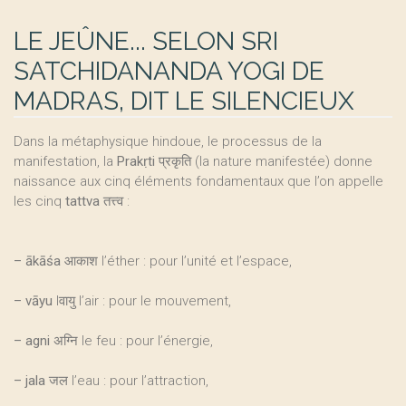
LE JEÛNE... SELON SRI
SATCHIDANANDA YOGI DE
MADRAS, DIT LE SILENCIEUX
Dans la métaphysique hindoue, le processus de la
manifestation, la
Prakṛti
प्रकृति (la nature manifestée) donne
naissance aux cinq éléments fondamentaux que l’on appelle
les cinq
tattva
तत्त्व :
–
ākāśa
आकाश l’éther : pour l’unité et l’espace,
–
vāyu
lवायु l’air : pour le mouvement,
–
agni
अग्नि le feu : pour l’énergie,
–
jala
जल l’eau : pour l’attraction,