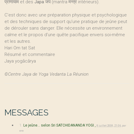
प्राणायाम et des
Japa
जप (mantra मन्त्र intérieurs).
C’est donc avec une préparation physique et psychologique
et des techniques de support qu’une pratique de jeûne peut
de dérouler sans danger. Elle nécessite un environnement
calme et le propos d’une quête pacifique envers soi-même
et les autres.
Hari Om tat Sat
Résumé et commentaire
Jaya yogācārya
©Centre Jaya de Yoga Vedanta La Réunion
MESSAGES
1.
Le jeûne... selon Sri SATCHIDANANDA YOGI ,
8 juillet 2008, 21:06
,
par
ere