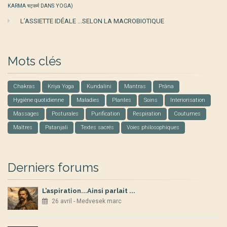
KARMA षट्कर्म DANS YOGA)
L’ASSIETTE IDÉALE ...SELON LA MACROBIOTIQUE
Mots clés
Chakras
Kriya Yoga
Kundalini
Mantras
Prâna
Hygiène quotidienne
Maladies
Plantes
Soins
Interiorisation
Massages
Posturales
Purification
Respiration
Coutumes
Maîtres
Patanjali
Textes sacrés
Voies philosophiques
Derniers forums
L’aspiration...Ainsi parlait ...
26 avril - Medvesek marc