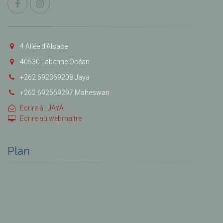
4 Allée d’Alsace
40530 Labenne Océan
+262 692369208 Jaya
+262 692559297 Maheswari
Ecrire à : JAYA
Ecrire au webmaître
Plan