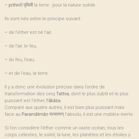
–
pṛthivīI
पृथिवी la terre : pour la nature solide.
Ils sont nés selon le principe suivant :
–
de l’éther est né l’air,
–
de l’air, le feu,
–
du feu, l’eau,
–
et de l’eau, la terre.
Il y a donc une évolution précise dans l’ordre de
transformation des cinq
Tattva
, dont le plus subtil et le plus
puissant est l’éther,
l’ākāśa
.
Comparé aux quatre autres, il est bien plus puissant mais
face au
Paramātmāṇ
परमात्मन् l’absolu, il est une matière inerte.
Si l’on considère l’éther comme un vaste océan, tous les
corps célestes, le soleil, la lune, les planètes et les étoiles y