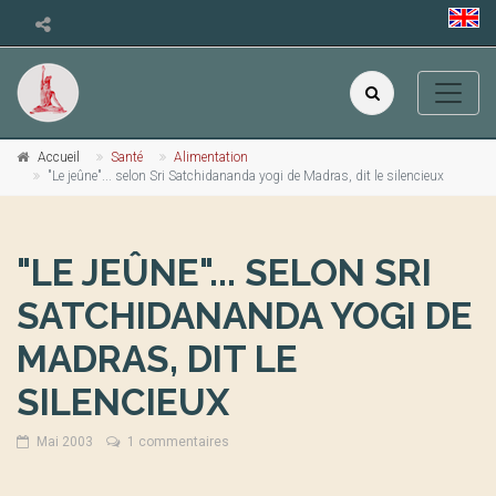
Accueil
Santé
Alimentation
"Le jeûne"... selon Sri Satchidananda yogi de Madras, dit le silencieux
"LE JEÛNE"... SELON SRI
SATCHIDANANDA YOGI DE
MADRAS, DIT LE
SILENCIEUX
Mai 2003
1 commentaires