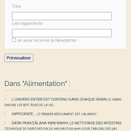
Titre
Lien hypertexte
Je veux recevoir la Newsletter
Dans "Alimentation" :
L’UNIVERS ENTIER EST CONTENU DANS CHAQUE GRAIN
LE GRAIN
ENDURE LES SEPT ÂGES DE LA VIE...
HIPPOCRATE...
LE PREMIER MÉDICAMENT EST L'ALIMENT...
ŚAṄK PRAKṢĀLANA शङ्ख प्रक्षालन, LE NETTOYAGE DES INTESTINS
TECHNIQUE DE PURIFICATION DU HAṬHAYOGA हठयोग (VOIR TABLEAU DES ṢAṬ