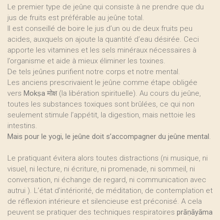
Le premier type de jeûne qui consiste à ne prendre que du
jus de fruits est préférable au jeûne total.
Il est conseillé de boire le jus d’un ou de deux fruits peu
acides, auxquels on ajoute la quantité d’eau désirée. Ceci
apporte les vitamines et les sels minéraux nécessaires à
l’organisme et aide à mieux éliminer les toxines.
De tels jeûnes purifient notre corps et notre mental.
Les anciens prescrivaient le jeûne comme étape obligée
vers
Mokṣa
मोक्ष (la libération spirituelle). Au cours du jeûne,
toutes les substances toxiques sont brûlées, ce qui non
seulement stimule l’appétit, la digestion, mais nettoie les
intestins.
Mais pour le yogi, le jeûne doit s’accompagner du jeûne mental
.
Le pratiquant évitera alors toutes distractions (ni musique, ni
visuel, ni lecture, ni écriture, ni promenade, ni sommeil, ni
conversation, ni échange de regard, ni communication avec
autrui ). L’état d’intériorité, de méditation, de contemplation et
de réflexion intérieure et silencieuse est préconisé. A cela
peuvent se pratiquer des techniques respiratoires
prāṇāyāma