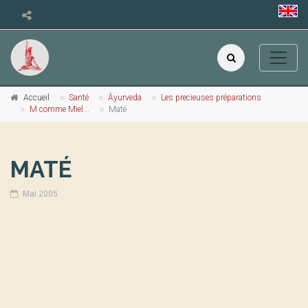
Accueil
Santé
Āyurveda
Les precieuses préparations
M comme Miel...
Maté
MATÉ
Mai 2005