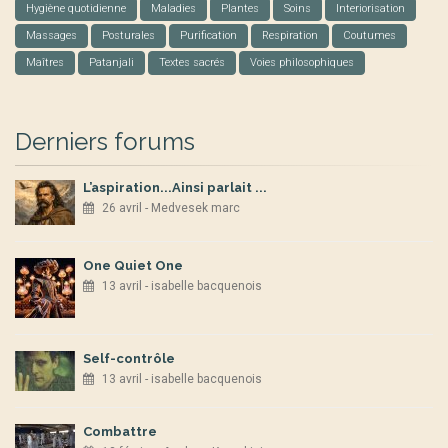
Hygiène quotidienne
Maladies
Plantes
Soins
Interiorisation
Massages
Posturales
Purification
Respiration
Coutumes
Maîtres
Patanjali
Textes sacrés
Voies philosophiques
Derniers forums
L’aspiration...Ainsi parlait ...
26 avril - Medvesek marc
One Quiet One
13 avril - isabelle bacquenois
Self-contrôle
13 avril - isabelle bacquenois
Combattre