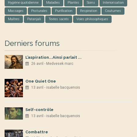
Hygiène quotidienne
Maladies
Plantes
Soins
Interiorisation
Massages
Posturales
Purification
Respiration
Coutumes
Maîtres
Patanjali
Textes sacrés
Voies philosophiques
Derniers forums
L’aspiration...Ainsi parlait ...
26 avril - Medvesek marc
One Quiet One
13 avril - isabelle bacquenois
Self-contrôle
13 avril - isabelle bacquenois
Combattre