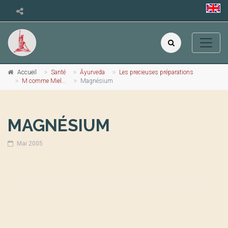
Accueil
Santé
Āyurveda
Les precieuses préparations
M comme Miel...
Magnésium
MAGNÉSIUM
Mai 2005