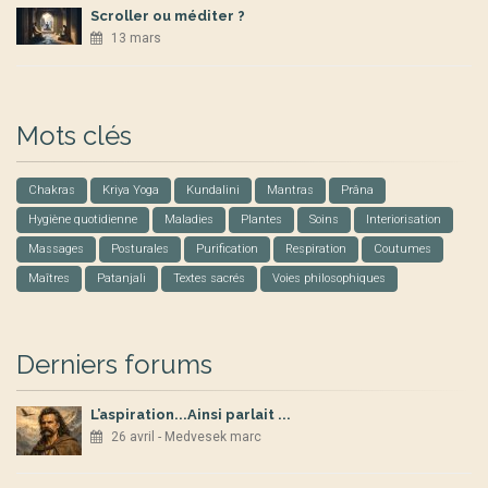
Scroller ou méditer ?
13 mars
Mots clés
Chakras
Kriya Yoga
Kundalini
Mantras
Prâna
Hygiène quotidienne
Maladies
Plantes
Soins
Interiorisation
Massages
Posturales
Purification
Respiration
Coutumes
Maîtres
Patanjali
Textes sacrés
Voies philosophiques
Derniers forums
L’aspiration...Ainsi parlait ...
26 avril - Medvesek marc