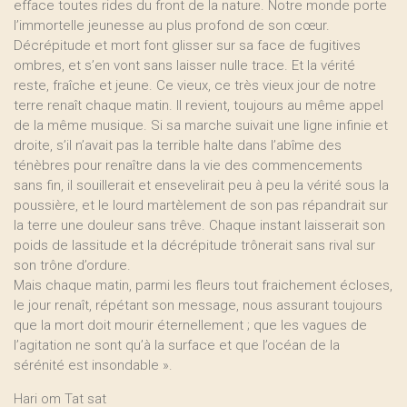
efface toutes rides du front de la nature. Notre monde porte
l’immortelle jeunesse au plus profond de son cœur.
Décrépitude et mort font glisser sur sa face de fugitives
ombres, et s’en vont sans laisser nulle trace. Et la vérité
reste, fraîche et jeune. Ce vieux, ce très vieux jour de notre
terre renaît chaque matin. Il revient, toujours au même appel
de la même musique. Si sa marche suivait une ligne infinie et
droite, s’il n’avait pas la terrible halte dans l’abîme des
ténèbres pour renaître dans la vie des commencements
sans fin, il souillerait et ensevelirait peu à peu la vérité sous la
poussière, et le lourd martèlement de son pas répandrait sur
la terre une douleur sans trêve. Chaque instant laisserait son
poids de lassitude et la décrépitude trônerait sans rival sur
son trône d’ordure.
Mais chaque matin, parmi les fleurs tout fraichement écloses,
le jour renaît, répétant son message, nous assurant toujours
que la mort doit mourir éternellement ; que les vagues de
l’agitation ne sont qu’à la surface et que l’océan de la
sérénité est insondable ».
Hari om Tat sat