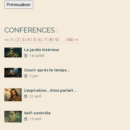
CONFERENCES :
<<
|
1
|
2
|
3
|
4
|
5
|
6
|
7
|
8
|
9
|
...
|
49
|
>>
Le jardin Intérieur
1er juillet
Courir après le temps...
5 juin
L’aspiration...Ainsi parlait ...
21 avril
Self-contrôle
13 avril