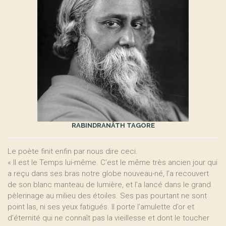
RABINDRANÂTH TAGORE
Le poète finit enfin par nous dire ceci.
« Il est le Temps lui-même. C’est le même très ancien jour qui
a reçu dans ses bras notre globe nouveau-né, l’a recouvert
de son blanc manteau de lumière, et l’a lancé dans le grand
pèlerinage au milieu des étoiles. Ses pas pourtant ne sont
point las, ni ses yeux fatigués. Il porte l’amulette d’or et
d’éternité qui ne connaît pas la vieillesse et dont le toucher