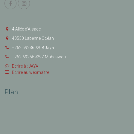
4 Allée d’Alsace
40530 Labenne Océan
+262 692369208 Jaya
+262 692559297 Maheswari
Ecrire à : JAYA
Ecrire au webmaître
Plan