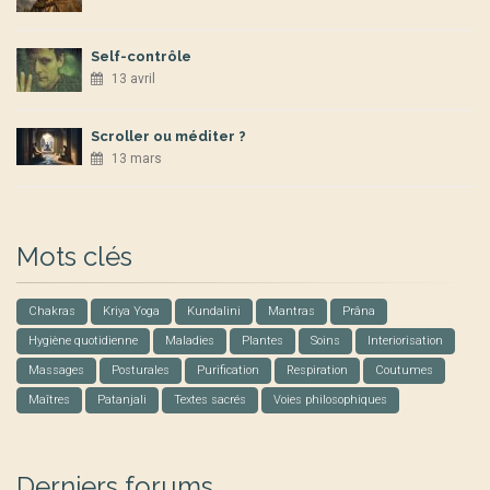
Self-contrôle
13 avril
Scroller ou méditer ?
13 mars
Mots clés
Chakras
Kriya Yoga
Kundalini
Mantras
Prâna
Hygiène quotidienne
Maladies
Plantes
Soins
Interiorisation
Massages
Posturales
Purification
Respiration
Coutumes
Maîtres
Patanjali
Textes sacrés
Voies philosophiques
Derniers forums