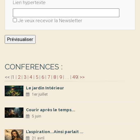
Lien hypertexte
Je veux recevoir la Newsletter
CONFERENCES :
<<
|
1
|
2
|
3
|
4
|
5
|
6
|
7
|
8
|
9
|
...
|
49
|
>>
Le jardin Intérieur
1er juillet
Courir après le temps...
5 juin
L’aspiration...Ainsi parlait ...
21 avril