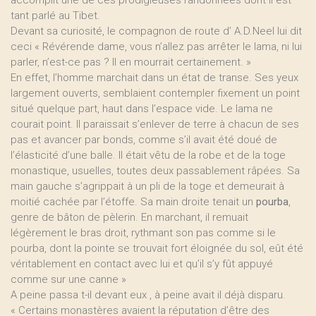
accomplit une de ces prodigieuses randonnées dont il est
tant parlé au Tibet.
Devant sa curiosité, le compagnon de route d’ A.D.Neel lui dit
ceci « Révérende dame, vous n’allez pas arrêter le lama, ni lui
parler, n’est-ce pas ? Il en mourrait certainement. »
En effet, l’homme marchait dans un état de transe. Ses yeux
largement ouverts, semblaient contempler fixement un point
situé quelque part, haut dans l’espace vide. Le lama ne
courait point. Il paraissait s’enlever de terre à chacun de ses
pas et avancer par bonds, comme s’il avait été doué de
l’élasticité d’une balle. Il était vêtu de la robe et de la toge
monastique, usuelles, toutes deux passablement râpées. Sa
main gauche s’agrippait à un pli de la toge et demeurait à
moitié cachée par l’étoffe. Sa main droite tenait un
pourba
,
genre de bâton de pèlerin. En marchant, il remuait
légèrement le bras droit, rythmant son pas comme si le
pourba, dont la pointe se trouvait fort éloignée du sol, eût été
véritablement en contact avec lui et qu’il s’y fût appuyé
comme sur une canne »
A peine passa t-il devant eux , à peine avait il déjà disparu.
« Certains monastères avaient la réputation d’être des