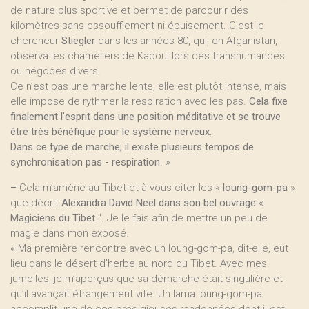
de nature plus sportive et permet de parcourir des
kilomètres sans essoufflement ni épuisement. C’est le
chercheur
Stiegler
dans les années 80, qui, en Afganistan,
observa les chameliers de Kaboul lors des transhumances
ou négoces divers.
Ce n’est pas une marche lente, elle est plutôt intense, mais
elle impose de rythmer la respiration avec les pas.
Cela fixe
finalement l’esprit dans une position méditative et se trouve
être très bénéfique pour le système nerveux.
Dans ce type de marche, il existe plusieurs tempos de
synchronisation pas - respiration
. »
–
Cela m’amène au Tibet et à vous citer les «
loung-gom-pa
»
que décrit
Alexandra David Neel dans son bel ouvrage
«
Magiciens du Tibet
". Je le fais afin de mettre un peu de
magie dans mon exposé.
« Ma première rencontre avec un loung-gom-pa, dit-elle, eut
lieu dans le désert d’herbe au nord du Tibet. Avec mes
jumelles, je m’aperçus que sa démarche était singulière et
qu’il avançait étrangement vite. Un lama loung-gom-pa