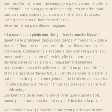
centres d’entraînement de loung-gom pa et visaient à obtenir
la célérité. Les loung-gom-pa étaient réputés en effet pour
parcourir sur plusieurs jours sans s’arrêter des distances
inimaginables pour l’homme ordinaire ».
Je referme ma parenthèse magique.
–
La marche aux pieds nus
, dite parfois la
marche Masaï
est
quant à elle pratiquée depuis des temps immémoriaux. Elle a
permis à l’homme de s’ancrer et de travailler sa verticalité
corporelle. L’obligeant à s’adapter à des sols irréguliers, soit
mous, soit durs, soit en dénivelés, elle lui a permis de
développer la conscience du réajustement plantaire
permanent donnant la belle verticalité et un port de tête fier
et noble qu’ont certaines tribus. L’art de dérouler le pied et la
sollicitation des points énergétiques de la plante a des vertus
incontestables que l’on connaît par l’acupression plantaire et
la réflexologie.
Les bienfaits de la marche en général, quelle qu’elle soit,
passe par le bon déroulement du pied du talon à la pointe.
Nos occidentaux qui marchent rarement pieds nus en sont