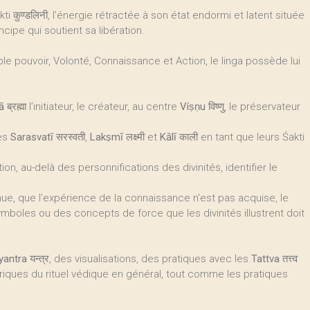
ti कुण्डलिनी, l’énergie rétractée à son état endormi et latent située
ncipe qui soutient sa libération.
ple pouvoir, Volonté, Connaissance et Action, le linga possède lui
ā
ब्रह्मा l’initiateur, le créateur, au centre
Víṣṇu
विष्णु, le préservateur
ses
Sarasvatī
सरस्वती,
Lakṣmī
लक्ष्मी et
Kālī
काली en tant que leurs Śakti
tion, au-delà des personnifications des divinités, identifier le
nue, que l’expérience de la connaissance n’est pas acquise, le
mboles ou des concepts de force que les divinités illustrent doit
yantra
यन्त्र, des visualisations, des pratiques avec les
Tattva
तत्त्व
tériques du rituel védique en général, tout comme les pratiques