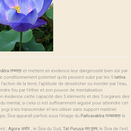
ātra
तन्मात्र et mettent en évidence leur dangerosité bien sûr par
 le conditionnement potentiel qu’ils peuvent subir par les 5
tattva
 l’action de la terre, l’aptitude de dessécher ou inonder par l’eau,
 rendre fou par l’éther et son pouvoir de mentalisation.
 en évidence cette capacité des 5 éléments et des 5 organes des
e du mental, si celui ci est suffisamment aiguisé pour atteindre cet
ogi à les transcender et les utiliser sans support matériel.
pe, Śiva apparaît parfois sous l’image du
Pañcavaktra
पञ्चवक्त्र le
ent ;
Agora
अघोर​ , le Śiva du Sud,
Tat Puruṣa
तत् पुरुष, le Śiva de l’est,