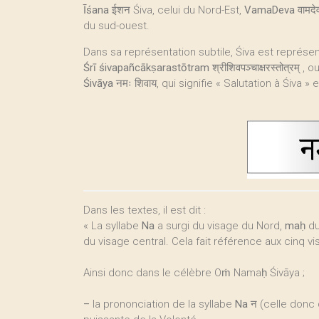
Īśana
ईशन Śiva, celui du Nord-Est,
VamaDeva
वामदे
du sud-ouest.
Dans sa représentation subtile, Śiva est représe
Śrī śivapañcākṣarastōtram
श्रीशिवपञ्चाक्षरस्तोत्रम्
Śivāya
नमः शिवाय, qui signifie « Salutation à Śiva 
Dans les textes, il est dit :
« La syllabe
Na
a surgi du visage du Nord,
maḥ
du
du visage central. Cela fait référence aux cinq v
Ainsi donc dans le célèbre Oṁ Namaḥ Śivāya ;
–
la prononciation de la syllabe
Na
न (celle donc