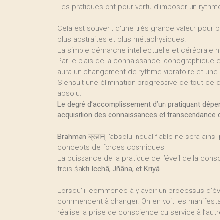
Les pratiques ont pour vertu d’imposer un rythme
Cela est souvent d’une très grande valeur pour
plus abstraites et plus métaphysiques.
La simple démarche intellectuelle et cérébrale ne
Par le biais de la connaissance iconographique et s
aura un changement de rythme vibratoire et une 
S’ensuit une élimination progressive de tout ce 
absolu.
Le degré d’accomplissement d’un pratiquant dépen
acquisition des connaissances et transcendance d
Brahman
ब्रह्मन् l’absolu inqualifiable ne sera ai
concepts de forces cosmiques.
La puissance de la pratique de l’éveil de la consci
trois śakti
Icchā, Jñāna, et Kriyā
.
Lorsqu’ il commence à y avoir un processus d’évei
commencent à changer. On en voit les manifestati
réalise la prise de conscience du service à l’autr