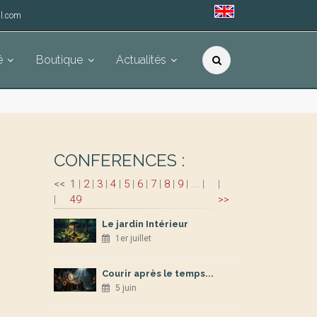
l.com
é
Boutique
Actualités
CONFERENCES :
<<
1
|
2
|
3
|
4
|
5
|
6
|
7
|
8
|
9
|
...
|
|
|
49
>>
Le jardin Intérieur
1er juillet
Courir après le temps...
5 juin