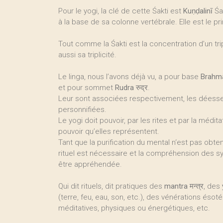
Pour le yogi, la clé de cette Śakti est
Kuṇḍalinī
Śak
à la base de sa colonne vertébrale. Elle est le pri
Tout comme la Śakti est la concentration d’un tri
aussi sa triplicité.
Le linga, nous l’avons déjà vu, a pour base
Brahm
et pour sommet
Rudra
रुद्र.
Leur sont associées respectivement, les dées
personnifiées.
Le yogi doit pouvoir, par les rites et par la médita
pouvoir qu’elles représentent.
Tant que la purification du mental n‘est pas obte
rituel est nécessaire et la compréhension des sy
être appréhendée.
Qui dit rituels, dit pratiques des
mantra
मन्त्र, des
(terre, feu, eau, son, etc.), des vénérations éso
méditatives, physiques ou énergétiques, etc.