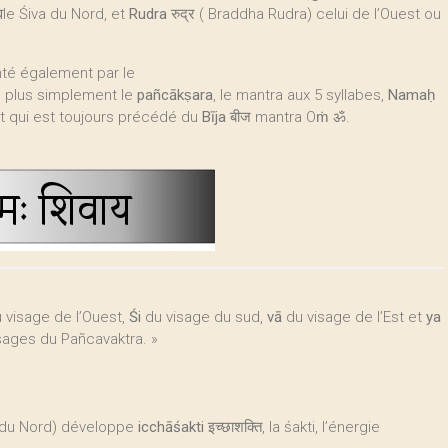
वle Śiva du Nord, et
Rudra
रुद्र ( Braddha Rudra) celui de l’Ouest ou
nté également par le
 , ou plus simplement le
pañcākṣara
, le mantra aux 5 syllabes,
Namaḥ
» et qui est toujours précédé du
Bīja
बीज mantra Oṁ ॐ.
 visage de l’Ouest,
Śi
du visage du sud,
vā
du visage de l’Est et
ya
isages du Pañcavaktra. »
 du Nord) développe
icchāśakti
इच्छाशक्ति, la śakti, l’énergie