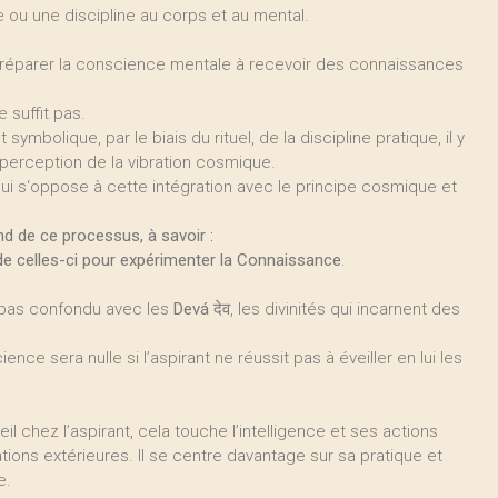
 ou une discipline au corps et au mental.
 préparer la conscience mentale à recevoir des connaissances
 suffit pas.
ymbolique, par le biais du rituel, de la discipline pratique, il y
perception de la vibration cosmique.
qui s‘oppose à cette intégration avec le principe cosmique et
d de ce processus, à savoir :
e celles-ci pour expérimenter la Connaissance
.
nsi pas confondu avec les
Devá
देव, les divinités qui incarnent des
ence sera nulle si l’aspirant ne réussit pas à éveiller en lui les
l chez l’aspirant, cela touche l’intelligence et ses actions
ons extérieures. Il se centre davantage sur sa pratique et
e.