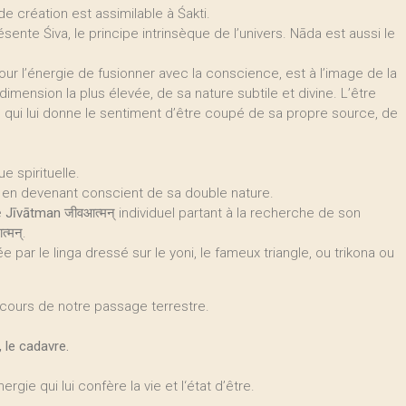
de création est assimilable à Śakti.
résente Śiva, le principe intrinsèque de l’univers. Nāda est aussi le
pour l’énergie de fusionner avec la conscience, est à l’image de la
mension la plus élevée, de sa nature subtile et divine. L’être
 qui lui donne le sentiment d’être coupé de sa propre source, de
e spirituelle.
ut en devenant conscient de sa double nature.
e
Jīvātman
जीवआत्मन् individuel partant à la recherche de son
त्मन्.
 par le linga dressé sur le yoni, le fameux triangle, ou trikona ou
u cours de notre passage terrestre.
 le cadavre.
gie qui lui confère la vie et l‘état d’être.