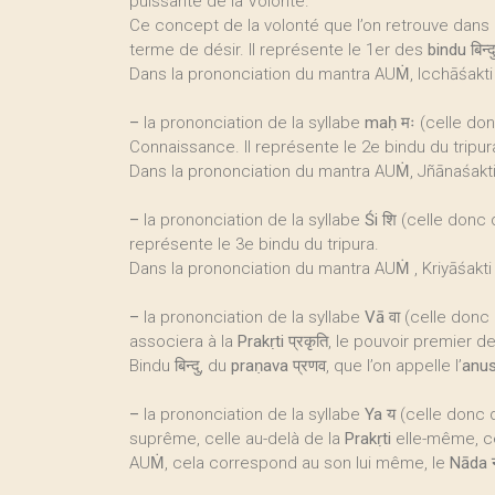
puissante de la Volonté.
Ce concept de la volonté que l’on retrouve dans
terme de désir. Il représente le 1er des
bindu
बिन
Dans la prononciation du mantra AUṀ, Icchāśakt
–
la prononciation de la syllabe
maḥ
मः (celle do
Connaissance. Il représente le 2e bindu du tripur
Dans la prononciation du mantra AUṀ, Jñānaśakt
–
la prononciation de la syllabe
Śi
शि (celle donc
représente le 3e bindu du tripura.
Dans la prononciation du mantra AUṀ , Kriyāśakt
–
la prononciation de la syllabe
Vā
वा (celle donc
associera à la
Prakṛti
प्रकृति, le pouvoir premier 
Bindu बिन्दु, du
praṇava
प्रणव, que l’on appelle l’
anus
–
la prononciation de la syllabe
Ya
य (celle donc
suprême, celle au-delà de la
Prakṛti
elle-même, ce
AUṀ, cela correspond au son lui même, le
Nāda