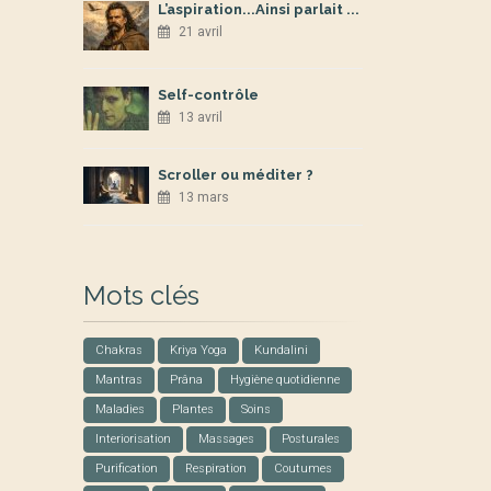
L’aspiration...Ainsi parlait ...
21 avril
Self-contrôle
13 avril
Scroller ou méditer ?
13 mars
Mots clés
Chakras
Kriya Yoga
Kundalini
Mantras
Prâna
Hygiène quotidienne
Maladies
Plantes
Soins
Interiorisation
Massages
Posturales
Purification
Respiration
Coutumes