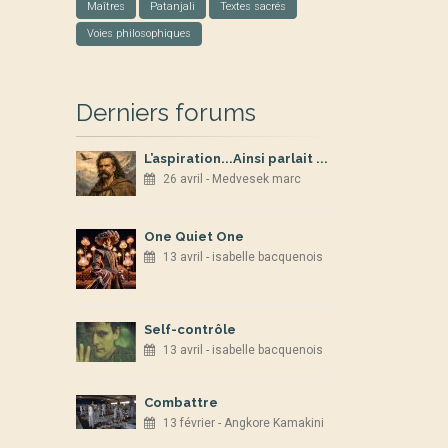
Maîtres
Patanjali
Textes sacrés
Voies philosophiques
Derniers forums
L’aspiration...Ainsi parlait ...
26 avril - Medvesek marc
One Quiet One
13 avril - isabelle bacquenois
Self-contrôle
13 avril - isabelle bacquenois
Combattre
13 février - Angkore Kamakini