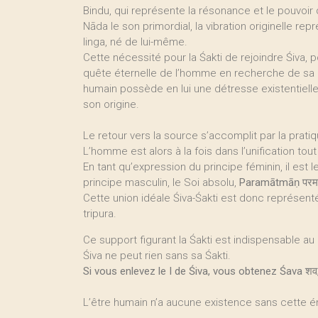
Bindu, qui représente la résonance et le pouvoir 
Nāda le son primordial, la vibration originelle rep
linga, né de lui-même.
Cette nécessité pour la Śakti de rejoindre Śiva, 
quête éternelle de l’homme en recherche de sa di
humain possède en lui une détresse existentielle
son origine.
Le retour vers la source s’accomplit par la pratiqu
L’homme est alors à la fois dans l’unification to
En tant qu’expression du principe féminin, il est l
principe masculin, le Soi absolu,
Paramātmāṇ
परमा
Cette union idéale Śiva-Śakti est donc représentée
tripura.
Ce support figurant la Śakti est indispensable a
Śiva ne peut rien sans sa Śakti.
Si vous enlevez le I de Śiva, vous obtenez Śava शव,
L’être humain n’a aucune existence sans cette éner