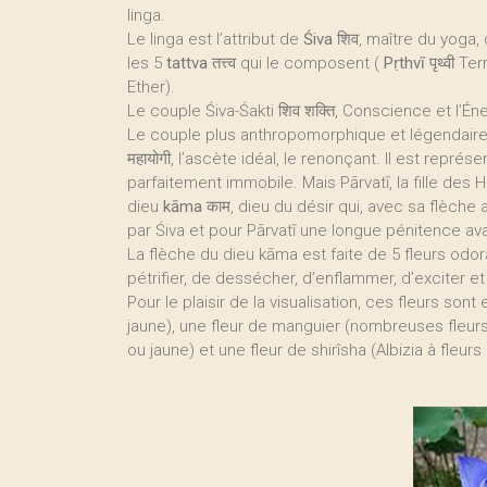
linga.
Le linga est l’attribut de
Śiva
शिव, maître du yoga,
les 5
tattva
तत्त्व qui le composent (
Pṛthvī
पृथ्वी Ter
Ether).
Le couple Śiva-Śakti शिव शक्ति, Conscience et l’É
Le couple plus anthropomorphique et légendaire
महायोगी, l’ascète idéal, le renonçant. Il est repré
parfaitement immobile. Mais Pārvatī, la fille des 
dieu
kāma
काम, dieu du désir qui, avec sa flèche a
par Śiva et pour Pārvatī une longue pénitence av
La flèche du dieu kāma est faite de 5 fleurs odor
pétrifier, de dessécher, d’enflammer, d’exciter et
Pour le plaisir de la visualisation, ces fleurs son
jaune), une fleur de manguier (nombreuses fleur
ou jaune) et une fleur de shirîsha (Albizia à fleu