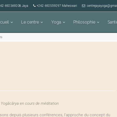
62 692369208 Jaya
+262 692559297 Maheswari
centrejayayoga@gmai
cueil
Le centre
Yoga
Philosophie
Sant
ra
 Yogācārya en cours de méditation
aisons depuis plusieurs conférences, l’approche du concept du