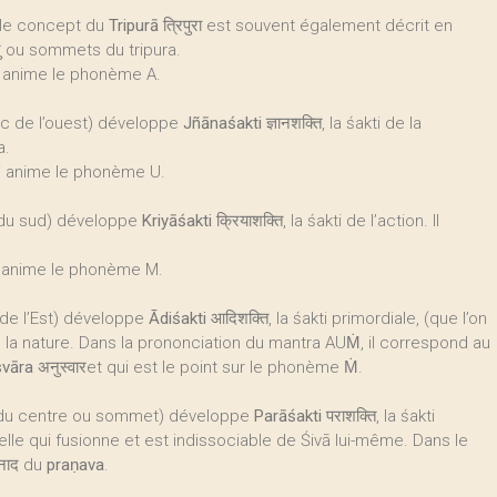
 le concept du
Tripurā
त्रिपुरा est souvent également décrit en
्दु ou sommets du tripura.
i anime le phonème A.
nc de l’ouest) développe
Jñānaśakti
ज्ञानशक्ति, la śakti de la
a.
i anime le phonème U.
 du sud) développe
Kriyāśakti
क्रियाशक्ति, la śakti de l’action. Il
i anime le phonème M.
 de l’Est) développe
Ādiśakti
आदिशक्ति, la śakti primordiale, (que l’on
de la nature. Dans la prononciation du mantra AUṀ, il correspond au
vāra
अनुस्वारet qui est le point sur le phonème Ṁ.
 du centre ou sommet) développe
Parāśakti
पराशक्ति, la śakti
lle qui fusionne et est indissociable de Śivā lui-même. Dans le
नाद du
praṇava
.