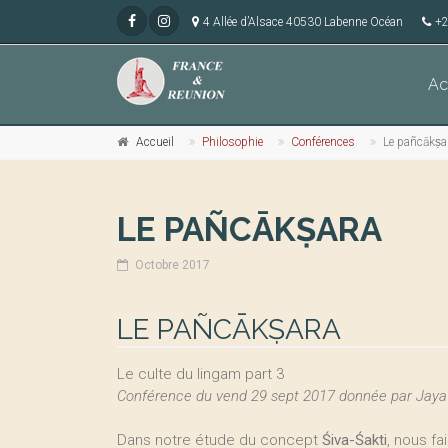
4 Allée d’Alsace 40530 Labenne Océan
+2
Ac
Accueil
Philosophie
Conférences
Le pañcākṣa
LE PAÑCĀKṢARA
Octobre 2017
LE PAÑCĀKṢARA
Le culte du lingam part 3
Conférence du vend 29 sept 2017 donnée par Jaya
Dans notre étude du concept
Śiva-Śakti
, nous f