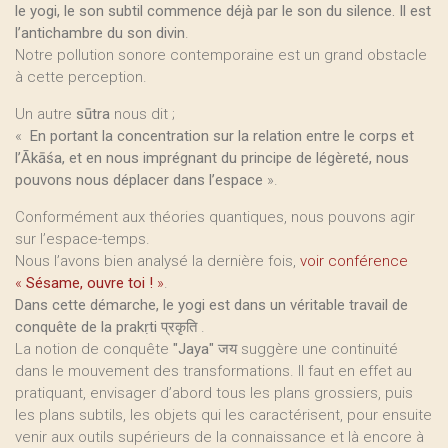
le yogi, le son subtil commence déjà par le son du silence. Il est
l’antichambre du son divin
.
Notre pollution sonore contemporaine est un grand obstacle
à cette perception.
Un autre
sūtra
nous dit ;
«
En portant la concentration sur la relation entre le corps et
l’Ākāśa, et en nous imprégnant du principe de légèreté, nous
pouvons nous déplacer dans l’espace
».
Conformément aux théories quantiques, nous pouvons agir
sur l’espace-temps.
Nous l’avons bien analysé la dernière fois,
voir conférence
«
Sésame, ouvre toi !
»
.
Dans cette démarche, le yogi est dans un véritable travail de
conquête de la prakṛti प्रकृति
.
La notion de conquête
"Jaya"
जय suggère une continuité
dans le mouvement des transformations. Il faut en effet au
pratiquant, envisager d’abord tous les plans grossiers, puis
les plans subtils, les objets qui les caractérisent, pour ensuite
venir aux outils supérieurs de la connaissance et là encore à