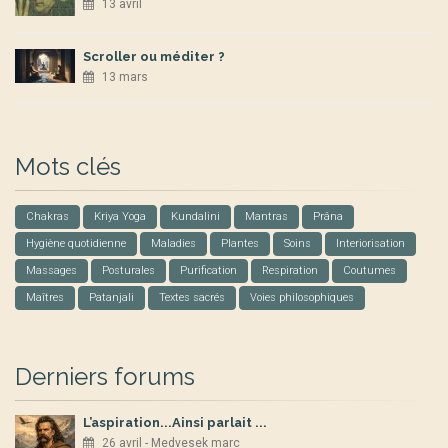
13 avril
Scroller ou méditer ?
13 mars
Mots clés
Chakras
Kriya Yoga
Kundalini
Mantras
Prâna
Hygiène quotidienne
Maladies
Plantes
Soins
Interiorisation
Massages
Posturales
Purification
Respiration
Coutumes
Maîtres
Patanjali
Textes sacrés
Voies philosophiques
Derniers forums
L’aspiration...Ainsi parlait ...
26 avril - Medvesek marc