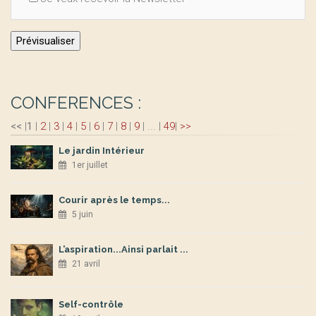
CONFERENCES :
<<
|
1
|
2
|
3
|
4
|
5
|
6
|
7
|
8
|
9
|
...
|
49
|
>>
Le jardin Intérieur
1er juillet
Courir après le temps...
5 juin
L’aspiration...Ainsi parlait ...
21 avril
Self-contrôle