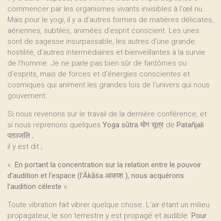
commencer par les organismes vivants invisibles à l’œil nu.
Mais pour le yogi, il y a d’autres formes de matières délicates,
aériennes, subtiles, animées d’esprit conscient. Les unes
sont de sagesse insurpassable, les autres d’une grande
hostilité, d’autres intermédiaires et bienveillantes à la survie
de l’homme. Je ne parle pas bien sûr de fantômes ou
d’esprits, mais de forces et d’énergies conscientes et
cosmiques qui animent les grandes lois de l’univers qui nous
gouvernent.
Si nous revenons sur le travail de la dernière conférence, et
si nous reprenons quelques
Yoga sūtra
योग सूत्र de
Patañjali
पतञ्जलि ;
il y est dit ;
«
En portant la concentration sur la relation entre le pouvoir
d’audition et l’espace (l’Ākāśa आकाश ), nous acquérons
l’audition céleste
».
Toute vibration fait vibrer quelque chose. L’air étant un milieu
propagateur, le son terrestre y est propagé et audible.
Pour