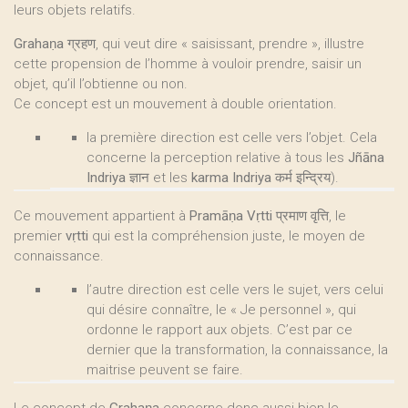
leurs objets relatifs.
Grahaṇa
ग्रहण, qui veut dire « saisissant, prendre », illustre
cette propension de l’homme à vouloir prendre, saisir un
objet, qu’il l’obtienne ou non.
Ce concept est un mouvement à double orientation.
la première direction est celle vers l’objet. Cela
concerne la perception relative à tous les
Jñāna
Indriya
ज्ञान et les
karma Indriya
कर्म इन्द्रिय).
Ce mouvement appartient à
Pramāṇa Vṛtti
प्रमाण वृत्ति, le
premier
vṛtti
qui est la compréhension juste, le moyen de
connaissance.
l’autre direction est celle vers le sujet, vers celui
qui désire connaître, le « Je personnel », qui
ordonne le rapport aux objets. C’est par ce
dernier que la transformation, la connaissance, la
maitrise peuvent se faire.