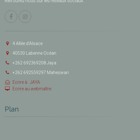
Retrouvez nous sur les réseaux sociaux.
4 Allée d’Alsace
40530 Labenne Océan
+262 692369208 Jaya
+262 692559297 Maheswari
Ecrire à : JAYA
Ecrire au webmaître
Plan