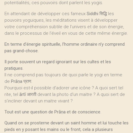
potentialités, ces pouvoirs dont parlent les yogis.
En attendant de développer ces fameux
Siddhi
सिद्धि les
pouvoirs yoguiques, les méditations visent à développer
votre compréhension subtile de l’univers et de son énergie,
dans le processus de l’éveil en vous de cette même énergie.
En terme d’énergie spirituelle, l’homme ordinaire n’y comprend
pas grand-chose.
Il porte souvent un regard ignorant sur les cultes et les
pratiques
.
Il ne comprend pas toujours de quoi parle le yogi en terme
de
Prāṇa
प्राण.
Pourquoi est-il possible d’adorer une icône ? A quoi sert tel
rite, tel
ārtī
आरती devant la photo d’un maitre ? A quoi sert de
s’incliner devant un maitre vivant ?
Tout est une question de Prāṇa et de conscience
.
Quand on se prosterne devant un saint homme et lui touche les
pieds en y posant les mains ou le front, cela a plusieurs