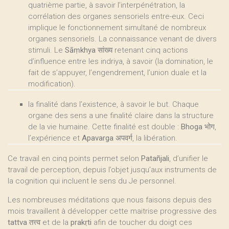
quatrième partie, à savoir l’interpénétration, la
corrélation des organes sensoriels entre-eux. Ceci
implique le fonctionnement simultané de nombreux
organes sensoriels. La connaissance venant de divers
stimuli. Le
Sāṃkhya
सांख्य retenant cinq actions
d’influence entre les indriya, à savoir (la domination, le
fait de s’appuyer, l’engendrement, l’union duale et la
modification).
la finalité dans l’existence, à savoir le but. Chaque
organe des sens a une finalité claire dans la structure
de la vie humaine. Cette finalité est double :
Bhoga
भोग,
l’expérience et
Apavarga
अपवर्ग, la libération.
Ce travail en cinq points permet selon
Patañjali
, d’unifier le
travail de perception, depuis l’objet jusqu’aux instruments de
la cognition qui incluent le sens du Je personnel.
Les nombreuses méditations que nous faisons depuis des
mois travaillent à développer cette maitrise progressive des
tattva
तत्त्व et de la
prakṛti
afin de toucher du doigt ces