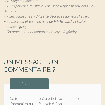
edts Satyanandashram
–
« L’expérience mystique » de Osho Rajneesh aux edts « du
Gange »
–
« Les yogasutras » d’Alyette Degrâces aux edts Fayard
–
« Raja yoga et occultisme » de H.P Blavatsky (Textes
théosophiques)
–
Commentaire et adaptation de Jaya Yogācārya
UN MESSAGE, UN
COMMENTAIRE ?
modération a priori
Ce forum est modéré a priori : votre contribution
n’apparaîtra qu’après avoir été validée par les