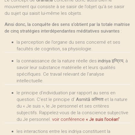
Le concept de
Grahaṇa
concerne donc aussi bien le
mouvement qui consiste à se saisir de l’objet qu’à se saisir
du sujet qui saisit lui-même les objets.
Ainsi donc, la conquête des sens s’obtient par la totale maitrise
de cinq stratégies interdépendantes méditatives suivantes
:
la perception de l’organe du sens concerné et ses
facultés de cognition, sa physiologie.
la connaissance de la nature réelle des
indriya
इन्द्रिय, à
savoir leur substance matérielle et leurs qualités
spécifiques. Ce travail relevant de l’analyse
intellectuelle.
le principe d’individuation par rapport au sens en
question. C’est le principe d’
Asmitā
अस्मिता et la nature
du « Je suis », le Je personnel et ses critères
subjectifs. Rappelez-vous de la conscience subjective
du Je personnel.
voir conférence
« Je suis l’océan"
les interactions entre les indriya constituent la