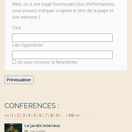
Web, ou à une page fournissant plus d’informations,
vous pouvez indiquer ci-après le titre de la page et
son adresse.)
Titre
Lien hypertexte
Je veux recevoir la Newsletter
CONFERENCES :
<<
|
1
|
2
|
3
|
4
|
5
|
6
|
7
|
8
|
9
|
...
|
49
|
>>
Le jardin Intérieur
1er juillet