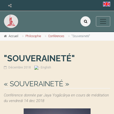
Accueil
Philosophie
Conférences
"Souveraineté"
"SOUVERAINETÉ"
Décembre 2018
- English
« SOUVERAINETÉ »
Conférence donnée par Jaya Yogācārya en cours de méditation
du vendredi 14 dec 2018