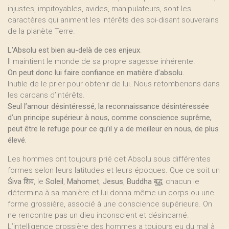
injustes, impitoyables, avides, manipulateurs, sont les
caractères qui animent les intérêts des soi-disant souverains
de la planète Terre.
L’Absolu est bien au-delà de ces enjeux
.
Il maintient le monde de sa propre sagesse inhérente.
On peut donc lui faire confiance en matière d’absolu.
Inutile de le prier pour obtenir de lui. Nous retomberions dans
les carcans d’intérêts.
Seul l’amour désintéressé, la reconnaissance désintéressée
d’un principe supérieur à nous, comme conscience suprême,
peut être le refuge pour ce qu’il y a de meilleur en nous, de plus
élevé.
Les hommes ont toujours prié cet Absolu sous différentes
formes selon leurs latitudes et leurs époques. Que ce soit un
Śiva
शिव, le
Soleil
,
Mahomet
,
Jesus
,
Buddha
बुद्ध, chacun le
détermina à sa manière et lui donna même un corps ou une
forme grossière, associé à une conscience supérieure. On
ne rencontre pas un dieu inconscient et désincarné.
L’intelligence grossière des hommes a toujours eu du mal à