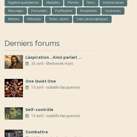
Hygiène quotidienne
Maladies
Plantes
Soins
Interiorisation
Massages
Posturales
Purification
Respiration
Coutumes
Maîtres
Patanjali
Textes sacrés
Voies philosophiques
Derniers forums
L’aspiration...Ainsi parlait ...
26 avril - Medvesek marc
One Quiet One
13 avril - isabelle bacquenois
Self-contrôle
13 avril - isabelle bacquenois
Combattre