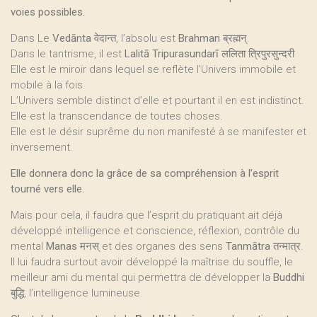
voies possibles.
Dans Le
Vedānta
वेदान्त, l’absolu est
Brahman
ब्रह्मन्.
Dans le tantrisme, il est
Lalitā Tripurasundarī
ललिता त्रिपुरसुन्दरी
Elle est le miroir dans lequel se reflète l’Univers immobile et
mobile à la fois.
L’Univers semble distinct d’elle et pourtant il en est indistinct.
Elle est la transcendance de toutes choses.
Elle est le désir suprême du non manifesté à se manifester et
inversement.
Elle donnera donc la grâce de sa compréhension à l’esprit
tourné vers elle.
Mais pour cela, il faudra que l’esprit du pratiquant ait déjà
développé intelligence et conscience, réflexion, contrôle du
mental
Manas
मनस् et des organes des sens
Tanmātra
तन्मात्र.
Il lui faudra surtout avoir développé la maîtrise du souffle, le
meilleur ami du mental qui permettra de développer la
Buddhi
बुद्धि, l’intelligence lumineuse.