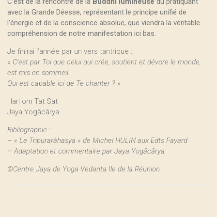
C’est de la rencontre de la
Buddhi lumineuse
du pratiquant
avec la Grande Déesse, représentant le principe unifié de
l’énergie et de la conscience absolue, que viendra la véritable
compréhension de notre manifestation ici bas.
Je finirai l’année par un vers tantrique :
« C’est par Toi que celui qui crée, soutient et dévore le monde,
est mis en sommeil.
Qui est capable ici de Te chanter ? »
Hari om Tat Sat
Jaya Yogācārya
Bibliographie :
–
« Le Tripuraràhasya » de Michel HULIN aux Edts Fayard
–
Adaptation et commentaire par Jaya Yogācārya
©Centre Jaya de Yoga Vedanta Ile de la Réunion