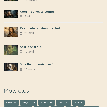
Courir après le temps...
5 juin
L’aspiration...Ainsi parlait ...
21 avril
Self-contrôle
13 avril
Scroller ou méditer ?
13 mars
Mots clés
Chakras
Kriya Yoga
Kundalini
Mantras
Prâna