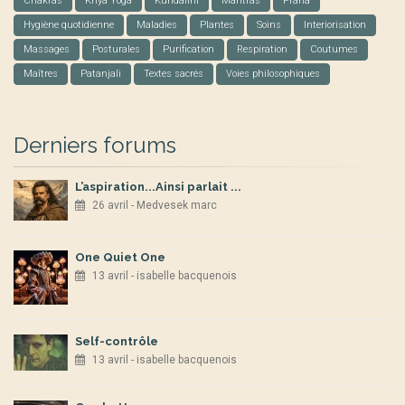
Chakras
Kriya Yoga
Kundalini
Mantras
Prâna
Hygiène quotidienne
Maladies
Plantes
Soins
Interiorisation
Massages
Posturales
Purification
Respiration
Coutumes
Maîtres
Patanjali
Textes sacrés
Voies philosophiques
Derniers forums
L’aspiration...Ainsi parlait ...
26 avril - Medvesek marc
One Quiet One
13 avril - isabelle bacquenois
Self-contrôle
13 avril - isabelle bacquenois