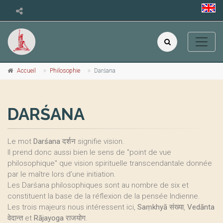
Accueil
Philosophie
Darśana
DARŚANA
Le mot
Darśana
दर्शन signifie vision.
Il prend donc aussi bien le sens de "point de vue
philosophique" que vision spirituelle transcendantale donnée
par le maître lors d’une initiation.
Les Darśana philosophiques sont au nombre de six et
constituent la base de la réflexion de la pensée Indienne.
Les trois majeurs nous intéressent ici,
Saṃkhyā
संख्या,
Vedānta
वेदान्त et
Rājayoga
राजयोग.