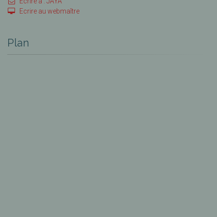
Ecrire à : JAYA
Ecrire au webmaître
Plan