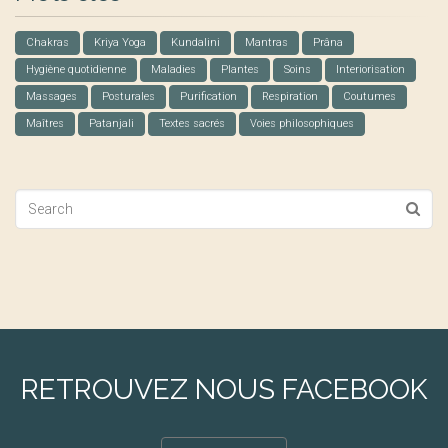
Chakras
Kriya Yoga
Kundalini
Mantras
Prâna
Hygiène quotidienne
Maladies
Plantes
Soins
Interiorisation
Massages
Posturales
Purification
Respiration
Coutumes
Maîtres
Patanjali
Textes sacrés
Voies philosophiques
RETROUVEZ NOUS FACEBOOK