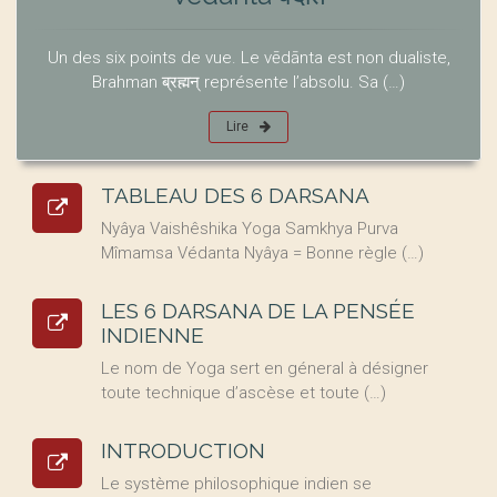
Un des six points de vue. Le vēdānta est non dualiste,
Brahman ब्रह्मन् représente l’absolu. Sa (…)
Lire
TABLEAU DES 6 DARSANA
Nyâya Vaishêshika Yoga Samkhya Purva
Mîmamsa Védanta Nyâya = Bonne règle (…)
LES 6 DARSANA DE LA PENSÉE
INDIENNE
Le nom de Yoga sert en géneral à désigner
toute technique d’ascèse et toute (…)
INTRODUCTION
Le système philosophique indien se