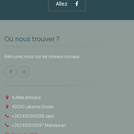
Allez
Où nous trouver ?
Retrouvez nous sur les réseaux sociaux.
4 Allée d’Alsace
40530 Labenne Océan
+262 692369208 Jaya
+262 692559297 Maheswari