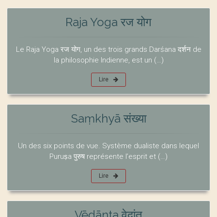
Raja Yoga रज योग
Le Raja Yoga रज योग, un des trois grands Darśana दर्शन de
la philosophie Indienne, est un (…)
Lire
Saṃkhyā संख्या
Un des six points de vue. Système dualiste dans lequel
Puruṣa पुरुष représente l’esprit et (…)
Lire
Vēdānta वेदांत