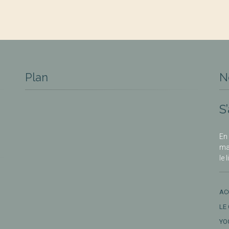
Plan
N
S
En 
ma
le 
AC
LE
YO