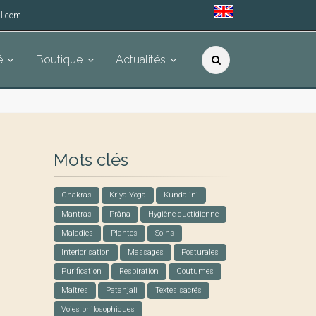
l.com
é
Boutique
Actualités
Mots clés
Chakras
Kriya Yoga
Kundalini
Mantras
Prâna
Hygiène quotidienne
Maladies
Plantes
Soins
Interiorisation
Massages
Posturales
Purification
Respiration
Coutumes
Maîtres
Patanjali
Textes sacrés
Voies philosophiques