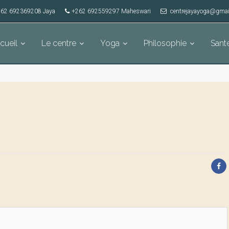
62 692369208 Jaya
+262 692559297 Maheswari
centrejayayoga@gmai
cueil
Le centre
Yoga
Philosophie
Sant