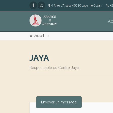
4 Allée d’Alsace 40530 Labenne Océan
+2
Ac
Accueil
JAYA
Responsable du Centre Jaya.
Envoyer un message